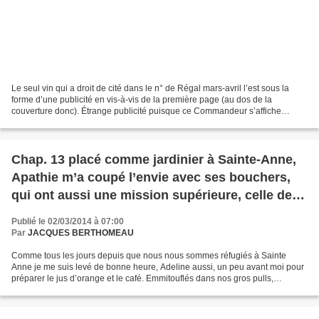
Le seul vin qui a droit de cité dans le n° de Régal mars-avril l’est sous la
forme d’une publicité en vis-à-vis de la première page (au dos de la
couverture donc). Étrange publicité puisque ce Commandeur s’affiche
comme « Le rosé d’hiver ». Question :...
Chap. 13 placé comme jardinier à Sainte-Anne,
Apathie m’a coupé l’envie avec ses bouchers,
qui ont aussi une mission supérieure, celle de
nourrir. Pourtant, ils respectent les lois… »
Publié le 02/03/2014 à 07:00
Par
JACQUES BERTHOMEAU
Comme tous les jours depuis que nous nous sommes réfugiés à Sainte
Anne je me suis levé de bonne heure, Adeline aussi, un peu avant moi pour
préparer le jus d’orange et le café. Emmitouflés dans nos gros pulls,
silencieux, nous aimons cet instant où,...