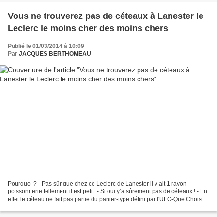
Vous ne trouverez pas de céteaux à Lanester le
Leclerc le moins cher des moins chers
Publié le 01/03/2014 à 10:09
Par
JACQUES BERTHOMEAU
Pourquoi ? - Pas sûr que chez ce Leclerc de Lanester il y ait 1 rayon
poissonnerie tellement il est petit. - Si oui y’a sûrement pas de céteaux ! - En
effet le céteau ne fait pas partie du panier-type défini par l'UFC-Que Choisir,
composé de 78 produits...