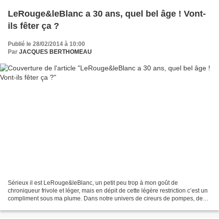
LeRouge&leBlanc a 30 ans, quel bel âge ! Vont-
ils fêter ça ?
Publié le 28/02/2014 à 10:00
Par
JACQUES BERTHOMEAU
Sérieux il est LeRouge&leBlanc, un petit peu trop à mon goût de
chroniqueur frivole et léger, mais en dépit de cette légère restriction c’est un
compliment sous ma plume. Dans notre univers de cireurs de pompes, de
dégustateurs autoproclamés et même d’une...