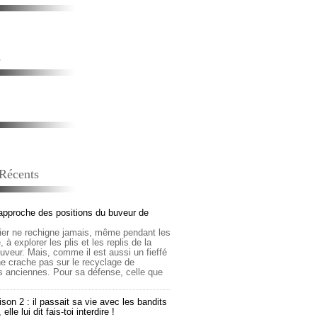
s
 Récents
approche des positions du buveur de
lier ne rechigne jamais, même pendant les
 à explorer les plis et les replis de la
buveur. Mais, comme il est aussi un fieffé
 ne crache pas sur le recyclage de
s anciennes. Pour sa défense, celle que
son 2 : il passait sa vie avec les bandits
lle lui dit fais-toi interdire !