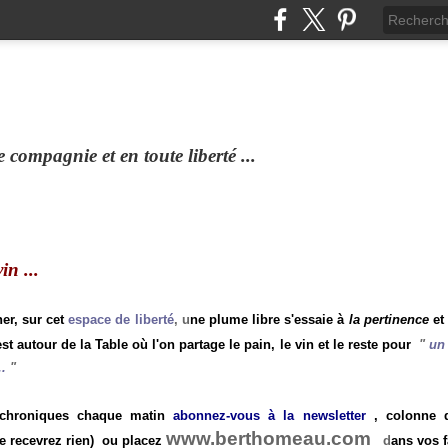
compagnie et en toute liberté ...
n ...
ner, sur cet
espace de liberté
, u
ne plume libre s'essaie à
la pertinence
et
st autour de la Table où l'on partage le pain, le vin et le reste pour
"
un 
.
"
 chroniques chaque matin
abonnez-vous à la newsletter
, colonne de
www.berthomeau.com
e recevrez rien)
ou placez
d
ans vos f