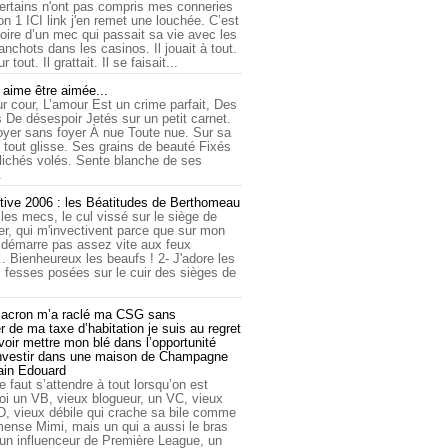
ertains n'ont pas compris mes conneries
on 1 ICI link j'en remet une louchée. C’est
toire d’un mec qui passait sa vie avec les
nchots dans les casinos. Il jouait à tout.
ur tout. Il grattait. Il se faisait...
ime être aimée...
r cour, L’amour Est un crime parfait, Des
 De désespoir Jetés sur un petit carnet.
oyer sans foyer À nue Toute nue. Sur sa
 tout glisse. Ses grains de beauté Fixés
lichés volés. Sente blanche de ses
.
tive 2006 : les Béatitudes de Berthomeau
 les mecs, le cul vissé sur le siège de
er, qui m'invectivent parce que sur mon
e démarre pas assez vite aux feux
... Bienheureux les beaufs ! 2- J'adore les
 fesses posées sur le cuir des sièges de
cron m’a raclé ma CSG sans
 de ma taxe d’habitation je suis au regret
oir mettre mon blé dans l’opportunité
investir dans une maison de Champagne
lain Edouard
le faut s’attendre à tout lorsqu’on est
 un VB, vieux blogueur, un VC, vieux
D, vieux débile qui crache sa bile comme
mmense Mimi, mais un qui a aussi le bras
 un influenceur de Première League, un