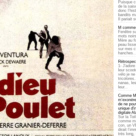
Puisque c
de la sais
donc l’his
bandits ma
Il pariait s
M comme a
Fenêtre su
mots noirs
Mère au f
peau lisse
sur mes c
hanches..
Rétrospec
1- J'adore
leur scoot
vélo je n
tricolores
nanas, les
leur...
Comme Ma
m’exonérer
de ne pouv
unique d'
digitale A
Sur la Toi
comme moi
con, un V
dirait l’i
très long,