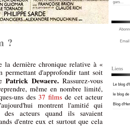
gars...
Abonne
m ?
Email
e la dernière chronique relative à «
Liens
 permettant d'approfondir tant soit
Patrick Dewaere.
de
Rassurez-vous
Le blog d'
 reprendre, même en nombre limité,
le blog d
elques-uns des
37 films
de cet acteur
'aujourd'hui montrent l'amitié qui
Blog d'He
e des acteurs quand ils savaient
rands d'entre eux et surtout que cela