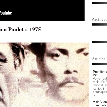
Archive
ieu Poulet » 1975
Articles
Première 
Vin…
Votre Tau
mois d’été,
libido du 
ramier, il
chronique
je...
V de V sai
manchots, e