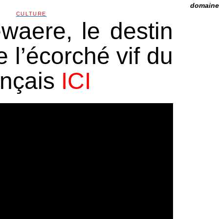
domaine 
CULTURE
waere, le destin
e l’écorché vif du
ançais
ICI