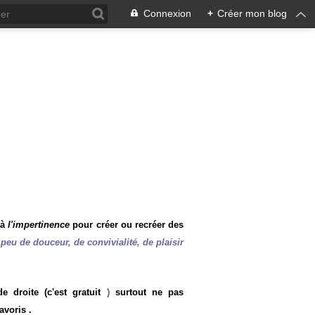
Connexion
+
Créer mon blog
 à
l'impertinence
pour créer ou recréer des
peu de douceur, de convivialité, de plaisir
 droite (c'est gratuit
)
surtout ne pas
avoris .