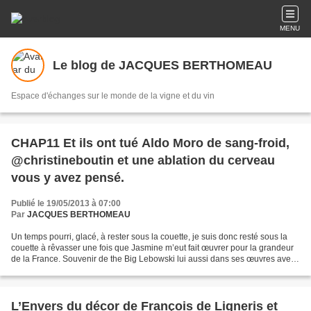
MENU
Le blog de JACQUES BERTHOMEAU
Espace d'échanges sur le monde de la vigne et du vin
CHAP11 Et ils ont tué Aldo Moro de sang-froid,
@christineboutin et une ablation du cerveau
vous y avez pensé.
Publié le 19/05/2013 à 07:00
Par
JACQUES BERTHOMEAU
Un temps pourri, glacé, à rester sous la couette, je suis donc resté sous la
couette à rêvasser une fois que Jasmine m’eut fait œuvrer pour la grandeur
de la France. Souvenir de the Big Lebowski lui aussi dans ses œuvres avec
une féministe débridée ;...
L’Envers du décor de François de Ligneris et