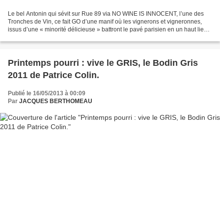
Le bel Antonin qui sévit sur Rue 89 via NO WINE IS INNOCENT, l’une des
Tronches de Vin, ce fait GO d’une manif où les vignerons et vigneronnes,
issus d’une « minorité délicieuse » battront le pavé parisien en un haut lieu
symbolique : la Bellevilloise....
Printemps pourri : vive le GRIS, le Bodin Gris
2011 de Patrice Colin.
Publié le 16/05/2013 à 00:09
Par
JACQUES BERTHOMEAU