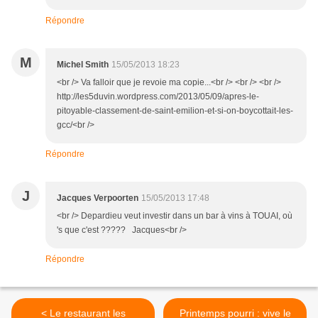
Répondre
M
Michel Smith
15/05/2013 18:23
<br /> Va falloir que je revoie ma copie...<br /> <br /> <br />
http://les5duvin.wordpress.com/2013/05/09/apres-le-
pitoyable-classement-de-saint-emilion-et-si-on-boycottait-les-
gcc/<br />
Répondre
J
Jacques Verpoorten
15/05/2013 17:48
<br /> Depardieu veut investir dans un bar à vins à TOUAI, où
's que c'est ????? Jacques<br />
Répondre
< Le restaurant les
Printemps pourri : vive le