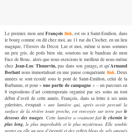
François
link
Le premier, mon ami
, est sis à Saint-Emilion, dans
le bourg comme on dit chez moi, au 11 rue du Clocher, en un lieu
magique, l’Envers du Décor. Lui et moi, même si nous sommes
un peu gris, de poils bien sûr, sourions sur le bandeau de mon
Face de Bouc, alors que nous exercions le meilleur de nous-même
Jean-Luc Thunevin,
,
Armand
chez
pas dans son garage
et qu’
Borlant
link
nous immortalisait en une pause conquérante
. Deux
années se sont écoulé sous le pont de Saint-Emilion, celui de la
une partie de campagne
Barbanne, et pour «
» – un parcours en
8 expositions d’art contemporain organisé par ses soins au tout
début d’avril de cette année, François, dans sa lettre à ses amis
galeristes, évoquait «
une lumière qui, après avoir percuté la
surface de la rivière toute proche, est renvoyée sur terre par
le
dessous des nuages
. Cette lumière a vraiment fait
le chemin le
plus long
, le plus improbable et le plus mystérieux. Elle semble
porter en elle un peu d’éternité et des reflets bleus de sels amenés