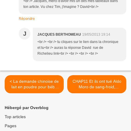
<br /> Jacques, merci d'avoir mis un des mes tableaux dans
ton article. Vu chez Tim, j'imagine ? David<br />
Répondre
J
JACQUES BERTHOMEAU
19/05/2013 19:14
<br /> <br /> tu cliques sur le lien dans la chronique
et tu<br /> auras la réponse David rue de
Richelieu link<br /> <br /> <br /> <br />
< La demande chinoise de
CHAP11 Et ils ont tué Aldo
lait en poudre pour bébé
Moro de sang-froid,
explose : les Pays-Bas et le
@christineboutin et une
Royaume-Uni craignent la
ablation du cerveau vous y
pénurie, rationnent et
avez pensé. >
Hébergé par Overblog
enquêtent sur les
«passeurs de lait pour
Top articles
bébé»
Pages