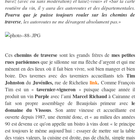
buvez (avec ou sans modération) et taisez-vous» et «Sur la carte
routière du vin, il y aura des autoroutes et des départementales.
Pourvu que je puisse toujours rouler sur les chemins de
traverse
, les autoroutes ne me dérangent absolument pas.
»
chemins de traverse
mes petites
Ces
sont les grands frères de
rues parisiennes
que je sillonne sur ma flèche d’argent et qui me
mènent en des lieux où il fait bien vivre, soit bien manger et bien
Tim
boire. Des tavernes avec des taverniers accueillants tels
Johnston
Juvéniles,
link
.
du
rue de Richelieu
Comme François
tavernier-vigneron
Tim est un «
» puisque chaque année il
Purple
Marcel Richaud
produit un vin
avec l’ami
à Cairanne et
le
fait son propre assemblage de Beaujolais primeur avec
domaine du Vissous
. Son antre vineuse et accueillante est
ouverte depuis 1987, une éternité donc, et « au milieu des années
90 est devenu ce qu’on appelle un bistro à vins dont « le principe
est toujours le même aujourd’hui : essayer de mettre sur la table
des vraies valeurs, la cuisine est droite, pas de chichi, simple mais