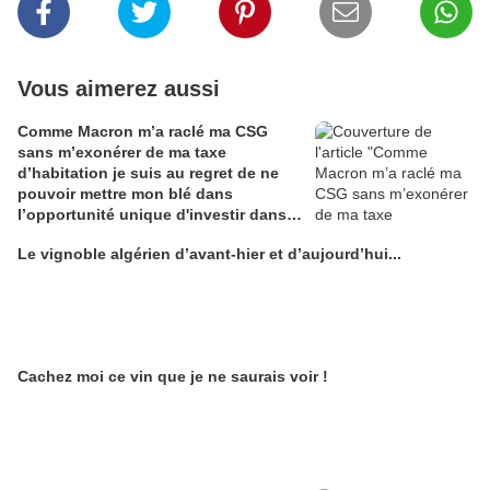
Vous aimerez aussi
Comme Macron m’a raclé ma CSG
sans m’exonérer de ma taxe
d’habitation je suis au regret de ne
pouvoir mettre mon blé dans
l’opportunité unique d'investir dans
une maison de Champagne digitale
Le vignoble algérien d’avant-hier et d’aujourd’hui...
Alain Edouard
Cachez moi ce vin que je ne saurais voir !