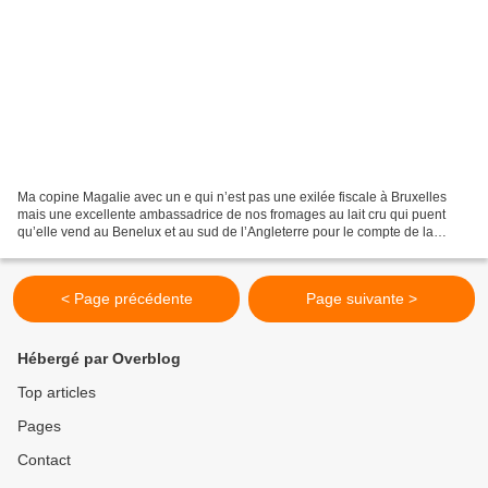
Ma copine Magalie avec un e qui n’est pas une exilée fiscale à Bruxelles
mais une excellente ambassadrice de nos fromages au lait cru qui puent
qu’elle vend au Benelux et au sud de l’Angleterre pour le compte de la
société Fromi link m’a fait parvenir...
< Page précédente
Page suivante >
Hébergé par Overblog
Top articles
Pages
Contact