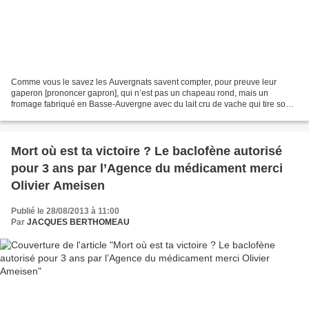
Comme vous le savez les Auvergnats savent compter, pour preuve leur
gaperon [prononcer gapron], qui n’est pas un chapeau rond, mais un
fromage fabriqué en Basse-Auvergne avec du lait cru de vache qui tire son
nom de «la Gaspe ou Gape» en patois, babeurre...
Mort où est ta victoire ? Le baclofène autorisé
pour 3 ans par l’Agence du médicament merci
Olivier Ameisen
Publié le 28/08/2013 à 11:00
Par
JACQUES BERTHOMEAU