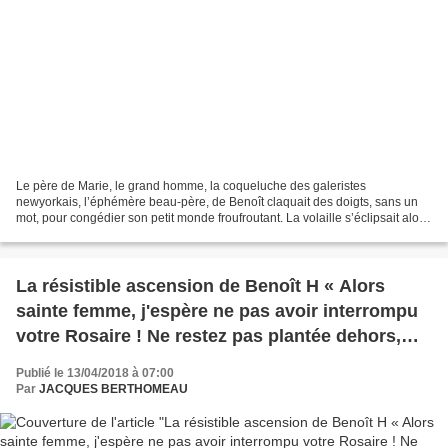
Le père de Marie, le grand homme, la coqueluche des galeristes
newyorkais, l’éphémère beau-père, de Benoît claquait des doigts, sans un
mot, pour congédier son petit monde froufroutant. La volaille s’éclipsait alors
qu’il se rhabillait tout sourire. Surprise...
La résistible ascension de Benoît H « Alors
sainte femme, j'espère ne pas avoir interrompu
votre Rosaire ! Ne restez pas plantée dehors,
entrez donc dans ce lieu de perdition... » (73)
Publié le 13/04/2018 à 07:00
Par
JACQUES BERTHOMEAU