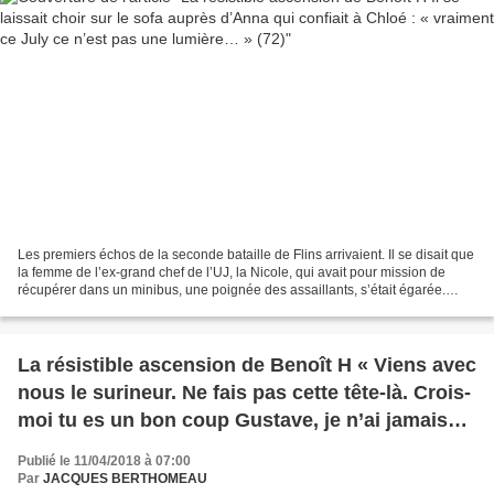
Les premiers échos de la seconde bataille de Flins arrivaient. Il se disait que
la femme de l’ex-grand chef de l’UJ, la Nicole, qui avait pour mission de
récupérer dans un minibus, une poignée des assaillants, s’était égarée.
Qu’elle avait tout de même...
La résistible ascension de Benoît H « Viens avec
nous le surineur. Ne fais pas cette tête-là. Crois-
moi tu es un bon coup Gustave, je n’ai jamais
joui comme ce soir … » (71)
Publié le 11/04/2018 à 07:00
Par
JACQUES BERTHOMEAU