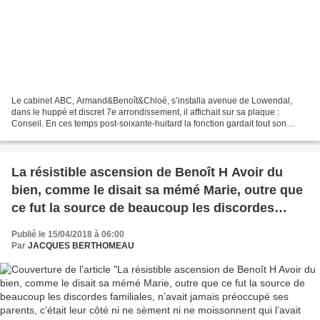
Le cabinet ABC, Armand&Benoît&Chloé, s’installa avenue de Lowendal,
dans le huppé et discret 7e arrondissement, il affichait sur sa plaque :
Conseil. En ces temps post-soixante-huitard la fonction gardait tout son
mystère face aux besogneux conseillers...
La résistible ascension de Benoît H Avoir du
bien, comme le disait sa mémé Marie, outre que
ce fut la source de beaucoup les discordes
familiales, n’avait jamais préoccupé ses parents,
Publié le 15/04/2018 à 06:00
c’était leur côté ni ne sèment ni ne moissonnent
Par
JACQUES BERTHOMEAU
qui l’avait façonné (75)