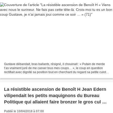
Gustave débandait, bras ballants, résigné, il chouinait : « Putain de merde
t’as vraiment juré de me casser tous mes coups… », le coup en question
rectifiait avec dignité sa position tout en cherchant du regard sa petite culotte
alors que Gustave dubitatif...
La résistible ascension de Benoît H Jean Edern
vilipendait les petits maquignons du Bureau
Politique qui allaient faire bronzer le gros cul de
leur bobonne aux frais des cacochymes du
Publié le 10/04/2018 à 07:00