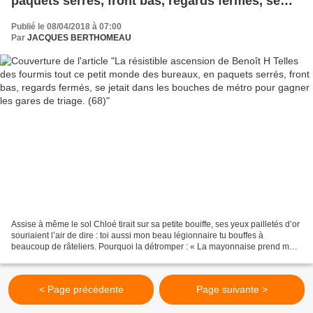
paquets serrés, front bas, regards fermés, se
jetait dans les bouches de métro pour gagner
Publié le 08/04/2018 à 07:00
les gares de triage. (68)
Par
JACQUES BERTHOMEAU
Assise à même le sol Chloé tirait sur sa petite bouiffe, ses yeux pailletés d’or
souriaient l’air de dire : toi aussi mon beau légionnaire tu bouffes à
beaucoup de râteliers. Pourquoi la détromper : « La mayonnaise prend ma
grande, on va se payer une...
< Page précédente
Page suivante >