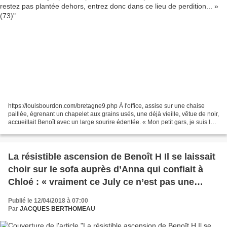
https://louisbourdon.com/bretagne9.php À l'office, assise sur une chaise
paillée, égrenant un chapelet aux grains usés, une déjà vieille, vêtue de noir,
accueillait Benoît avec un large sourire édentée. « Mon petit gars, je suis la
nounou de Jean-Edern,...
La résistible ascension de Benoît H Il se laissait
choir sur le sofa auprès d’Anna qui confiait à
Chloé : « vraiment ce July ce n’est pas une
lumière… » (72)
Publié le 12/04/2018 à 07:00
Par
JACQUES BERTHOMEAU