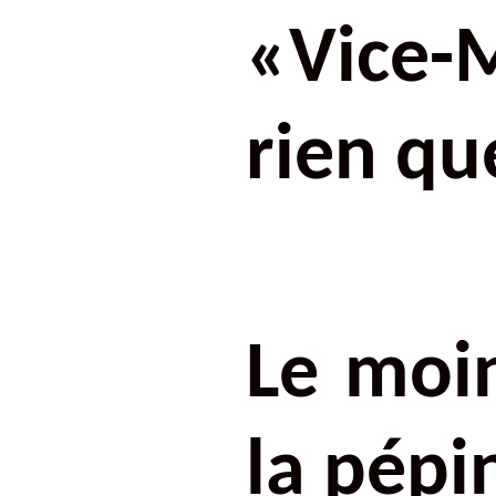
«Vice-M
rien qu
Le moi
la pépi