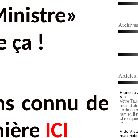
inistre»
Archive
e ça !
Articles
Première 
ns connu de
Vin…
Votre Tau
mois d’été,
libido du 
ramier, il
chronique
je...
nière
ICI
V de V sai
manchots, e