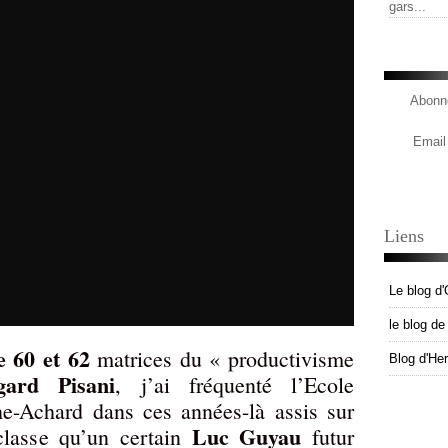
gars...
Abonne
Email
Liens
Le blog d'
le blog d
e 60 et 62
matrices du « productivisme
Blog d'He
gard Pisani
, j’ai fréquenté l’Ecole
he-Achard dans ces années-là assis sur
Luc Guyau
lasse qu’un certain
futur