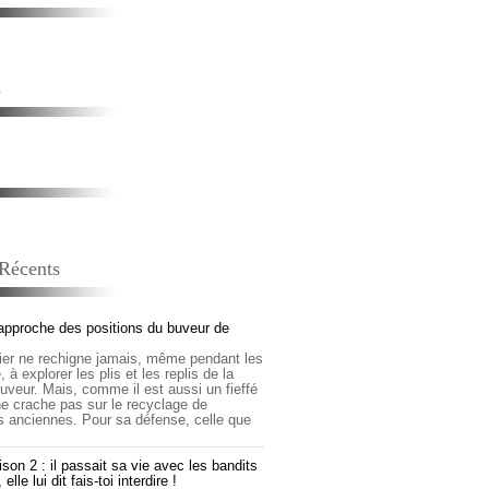
s
 Récents
approche des positions du buveur de
lier ne rechigne jamais, même pendant les
 à explorer les plis et les replis de la
buveur. Mais, comme il est aussi un fieffé
 ne crache pas sur le recyclage de
s anciennes. Pour sa défense, celle que
son 2 : il passait sa vie avec les bandits
lle lui dit fais-toi interdire !