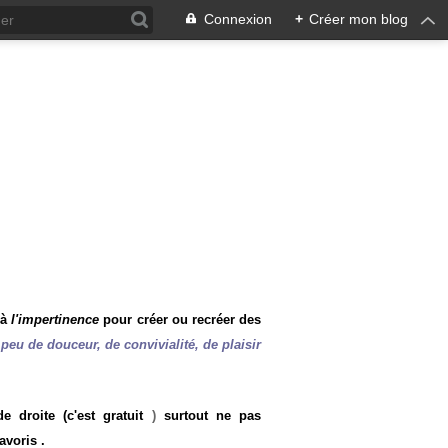
Connexion
+
Créer mon blog
 à
l'impertinence
pour créer ou recréer des
peu de douceur, de convivialité, de plaisir
 droite (c'est gratuit
)
surtout ne pas
avoris .