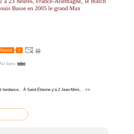
982 à 23 heures, France-Allemagne, le match
-Louis Basse en 2005 le grand Max
Repost
0
AU
dans
billet
 tendance...
À Saint-Étienne y’a 2 Jean-Mimi,... >>