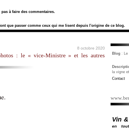
ez pas à faire des commentaires.
font que passer comme ceux qui me lisent depuis l'origine de ce blog.
8 octobre 2020
Blog
: L
otos : le « vice-Ministre » et les autres
Descript
la vigne e
Contact
ue.
www.ber
Vin &
en tout