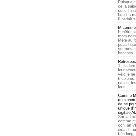
Puisque c
de la sais
donc l’his
bandits ma
Il pariait s
M comme a
Fenêtre su
mots noirs
Mère au f
peau lisse
sur mes c
hanches..
Rétrospec
1- J'adore
leur scoot
vélo je n
tricolores
nanas, les
leur...
Comme Ma
m’exonérer
de ne pouv
unique d'
digitale A
Sur la Toi
comme moi
con, un V
dirait l’i
très long,