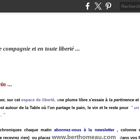
compagnie et en toute liberté ...
n ...
ner, sur cet
espace de liberté
, u
ne plume libre s'essaie à
la pertinence
et
st autour de la Table où l'on partage le pain, le vin et le reste pour
"
un 
.
"
 chroniques chaque matin
abonnez-vous à la newsletter
, colonne de
www.berthomeau.com
e recevrez rien)
ou placez
d
ans vos f