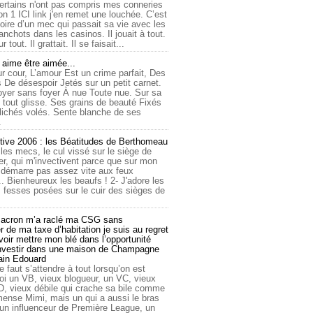
ertains n'ont pas compris mes conneries
on 1 ICI link j'en remet une louchée. C’est
toire d’un mec qui passait sa vie avec les
nchots dans les casinos. Il jouait à tout.
ur tout. Il grattait. Il se faisait...
ime être aimée...
r cour, L’amour Est un crime parfait, Des
 De désespoir Jetés sur un petit carnet.
oyer sans foyer À nue Toute nue. Sur sa
 tout glisse. Ses grains de beauté Fixés
lichés volés. Sente blanche de ses
.
tive 2006 : les Béatitudes de Berthomeau
 les mecs, le cul vissé sur le siège de
er, qui m'invectivent parce que sur mon
e démarre pas assez vite aux feux
... Bienheureux les beaufs ! 2- J'adore les
 fesses posées sur le cuir des sièges de
cron m’a raclé ma CSG sans
 de ma taxe d’habitation je suis au regret
oir mettre mon blé dans l’opportunité
investir dans une maison de Champagne
lain Edouard
le faut s’attendre à tout lorsqu’on est
 un VB, vieux blogueur, un VC, vieux
D, vieux débile qui crache sa bile comme
mmense Mimi, mais un qui a aussi le bras
 un influenceur de Première League, un