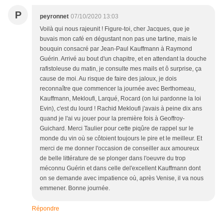
P
peyronnet
07/10/2020 13:03
Voilà qui nous rajeunit ! Figure-toi, cher Jacques, que je
buvais mon café en dégustant non pas une tartine, mais le
bouquin consacré par Jean-Paul Kauffmann à Raymond
Guérin. Arrivé au bout d'un chapitre, et en attendant la douche
rafistoleuse du matin, je consulte mes mails et ô surprise, ça
cause de moi. Au risque de faire des jaloux, je dois
reconnaître que commencer la journée avec Berthomeau,
Kauffmann, Mekloufi, Larqué, Rocard (on lui pardonne la loi
Evin), c'est du lourd ! Rachid Mekloufi j'avais à peine dix ans
quand je l'ai vu jouer pour la première fois à Geoffroy-
Guichard. Merci Taulier pour cette piqûre de rappel sur le
monde du vin où se côtoient toujours le pire et le meilleur. Et
merci de me donner l'occasion de conseiller aux amoureux
de belle littérature de se plonger dans l'oeuvre du trop
méconnu Guérin et dans celle del'excellent Kauffmann dont
on se demande avec impatience où, après Venise, il va nous
emmener. Bonne journée.
Répondre