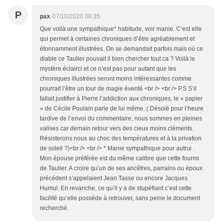
P
pax
07/10/2020 08:35
Que voilà une sympathique* habitude, voir manie. C’est elle
qui permet à certaines chroniques d’être agréablement et
étonnamment illustrées. On se demandait parfois mais où ce
diable ce Taulier pouvait il bien chercher tout ca ? Voilà le
mystère éclairci et ce n’est pas pour autant que les
chroniques illustrées seront moins intéressantes comme
pourrait l’être un tour de magie éventé.<br /> <br /> P.S S’il
fallait justifier à Pierre l’addiction aux chroniques, le « papier
» de Cécile Poulain parle de lui même. ( Désolé pour l’heure
tardive de l’envoi du commentaire, nous sommes en pleines
valises car demain retour vers des cieux moins cléments.
Résisterons nous au choc des températures et à la privation
de soleil ?)<br /> <br /> * Manie sympathique pour autrui .
Mon épouse préférée est du même calibre que cette fourmi
de Taulier. A croire qu’un de ses ancêtres, parrains ou époux
précédent s’appelaient Jean Tasse ou encore Jacques
Humul. En revanche, ce qu’il y a de stupéfiant c’est cette
facilité qu’elle possède à retrouver, sans peine le document
recherché.