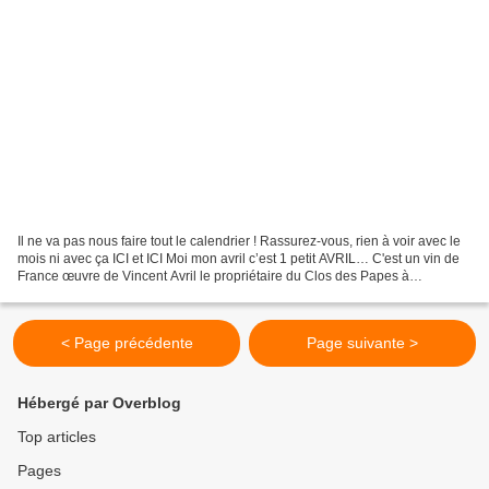
Il ne va pas nous faire tout le calendrier ! Rassurez-vous, rien à voir avec le
mois ni avec ça ICI et ICI Moi mon avril c’est 1 petit AVRIL… C'est un vin de
France œuvre de Vincent Avril le propriétaire du Clos des Papes à
Châteauneuf-du-Pape. C’est...
< Page précédente
Page suivante >
Hébergé par Overblog
Top articles
Pages