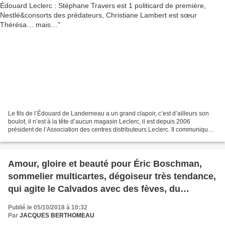
Le fils de l’Édouard de Landerneau a un grand clapoir, c’est d’ailleurs son
boulot, il n’est à la tête d’aucun magasin Leclerc, il est depuis 2006
président de l’Association des centres distributeurs Leclerc. Il communique
le MEL, il fait le beau sur...
Amour, gloire et beauté pour Éric Boschman,
sommelier multicartes, dégoiseur très tendance,
qui agite le Calvados avec des fèves, du
vinaigre balsamique, des écorces de cacao et
Publié le 05/10/2018 à 10:32
gingembre…
Par
JACQUES BERTHOMEAU