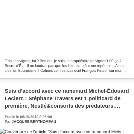
T’as des vignes, toi ? Ben oui, je suis un propriétaire de vignes ! Où ça ?
Secret d’État, il ne faudrait pas que les limiers du fisc me repèrent… Alors,
c’est en Bourgogne ? Calmos ce n’est pas écrit François Pinault sur mon
front… T’es chiant avec tes...
Suis d’accord avec ce ramenard Michel-Édouard
Leclerc : Stéphane Travers est 1 politicard de
première, Nestlé&consorts des prédateurs,
Christiane Lambert est sœur Thérésa… mais…
Publié le 06/10/2018 à 06:00
Par
JACQUES BERTHOMEAU