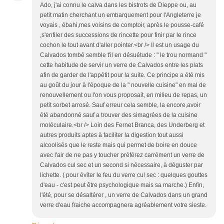
Ado, j'ai connu le calva dans les bistrots de Dieppe ou, au
petit matin cherchant un embarquement pour l'Angleterre je
voyais , ébahi,mes voisins de comptoir, après le pousse-café
,s'enfiler des successions de rincette pour finir par le rince
cochon le tout avant d'aller pointer.<br /> Il est un usage du
Calvados tombé semble t'il en désuétude : " le trou normand "
cette habitude de servir un verre de Calvados entre les plats
afin de garder de l'appétit pour la suite. Ce principe a été mis
au goût du jour à l'époque de la " nouvelle cuisine" en mal de
renouvellement ou l'on vous proposait, en milieu de repas, un
petit sorbet arrosé. Sauf erreur cela semble, la encore,avoir
été abandonné sauf a trouver des simagrées de la cuisine
moléculaire.<br /> Loin des Fernet Branca, des Underberg et
autres produits aptes à faciliter la digestion tout aussi
alcoolisés que le reste mais qui permet de boire en douce
avec l'air de ne pas y toucher préférez carrément un verre de
Calvados cul sec et un second si nécessaire, à déguster par
lichette. ( pour éviter le feu du verre cul sec : quelques gouttes
d'eau - c'est peut être psychologique mais sa marche.) Enfin,
l'été, pour se désaltérer , un verre de Calvados dans un grand
verre d'eau fraiche accompagnera agréablement votre sieste.