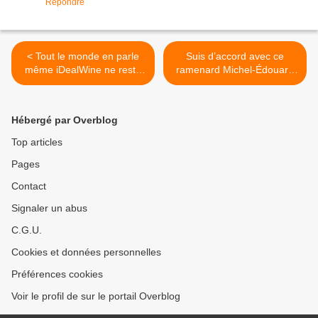
Répondre
< Tout le monde en parle
Suis d’accord avec ce
même iDealWine ne reste
ramenard Michel-Édouard
plus qu’1 immense
Leclerc : Stéphane Travers
détracteur des vins nature,
est 1 politicard de première,
je tairai son nom de crainte
Nestlé&consorts des
Hébergé par Overblog
d’être transformé en statue
prédateurs, Christiane
de sel…
Lambert est sœur
Top articles
Thérésa… mais… >
Pages
Contact
Signaler un abus
C.G.U.
Cookies et données personnelles
Préférences cookies
Voir le profil de sur le portail Overblog