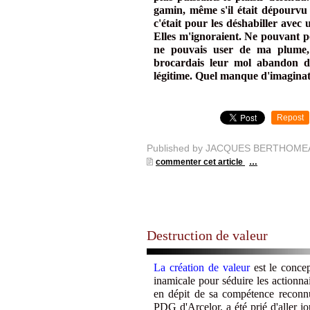
gamin, même s'il était dépourvu d
c'était pour les déshabiller avec
Elles m'ignoraient. Ne pouvant p
ne pouvais user de ma plume, j
brocardais leur mol abandon d
légitime. Quel manque d'imaginati
Repost
Published by JACQUES BERTHOME
commenter cet article
…
Destruction de valeur
La création de valeur
est le conce
inamicale pour séduire les actionnai
en dépit de sa compétence reconn
PDG d'Arcelor, a été prié d'aller jou