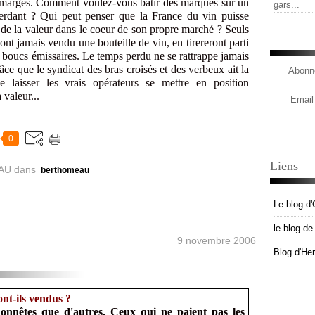
marges. Comment voulez-vous bâtir des marques sur un
gars...
perdant ? Qui peut penser que la France du vin puisse
nt de la valeur dans le coeur de son propre marché ? Seuls
ont jamais vendu une bouteille de vin, en tirereront parti
ls boucs émissaires. Le temps perdu ne se rattrappe jamais
âce que le syndicat des bras croisés et des verbeux ait la
Abonne
e laisser les vrais opérateurs se mettre en position
 valeur...
Email
0
Liens
AU
dans
berthomeau
Le blog d'
le blog d
9 novembre 2006
Blog d'He
ont-ils vendus ?
onnêtes que d'autres. Ceux qui ne paient pas les