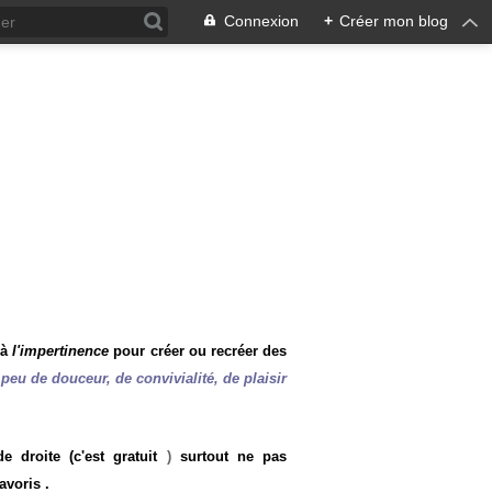
Connexion
+
Créer mon blog
 à
l'impertinence
pour créer ou recréer des
peu de douceur, de convivialité, de plaisir
 droite (c'est gratuit
)
surtout ne pas
avoris .