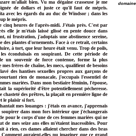
zare m'allait bien. Vu ma dégaine crasseuse je me
domaine 
oignée de dollars et juste ce qu'il faut de mépris.
aita avec les égards du au duc de Windsor ; dans les
oup le mépris.
e cinq heures de l'après-midi. J'étais près. C'est par
s elle je m'étais laissé glissé en pente douce dans
nt, ni frustration, j'adoptais une abstinence sereine,
ie des plantes d'ornements. Face à ce retrait, certains
re, à tort, que leur heure était venu. Trop de poils,
e les éconduisais en soupirant. De cette période de
de un souvenir de force contenue, forme la plus
 mes frères de chaîne, les mecs, qualifient de besoins
 lavé des hantises sexuelles propres aux garçons de
ourtant rien de monacale, j'occupais l'essentiel de
mmes mariées. Dans mon bestiaire féminin, l'épouse,
ait la supériorité d'être potentiellement pécheresse.
de chasteté des prêtres, la plaçait en première ligne de
t le plaisir si fort.
antait mes louanges : j'étais en avance, j'apprenais
de soupirer dans mon fors intérieur que j'échangerais
nde pour le corps d'une de ces femmes mariées qui ne
 de mes seize ans elles m'étaient inacessibles. Pour
it à rien, ces dames allaient chercher dans des bras
du. Comment auraient-elles pu imaginer que ce grand