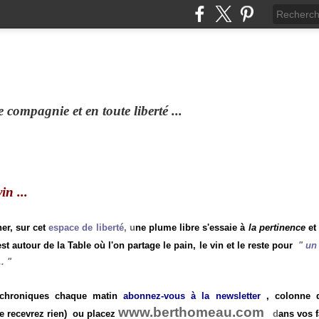
compagnie et en toute liberté ...
n ...
ner, sur cet
espace de liberté
, u
ne plume libre s'essaie à
la pertinence
et
st autour de la Table où l'on partage le pain, le vin et le reste pour
"
un 
.
"
 chroniques chaque matin
abonnez-vous à la newsletter
, colonne de
www.berthomeau.com
e recevrez rien)
ou placez
d
ans vos f