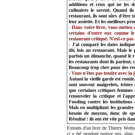
additions et ceux qui ne les d
culinaires le savent. Quand il
restaurant, ils sont sûrs d'être
leur assiette. Et les meilleurs p
-
Dans votre livre, vous mettez 
certains d'entre eux comme le
restaurant critiqué. N'est-ce pa
- J'ai comparé les dates indiqué
dix fois au restaurant. Mais le 
parfois un dimanche, quand le res
les restaurants dont ils parlent, 
Beaucoup trop cher pour des vent
-
Vous n'êtes pas tendre avec la 
Autant la vieille garde est ronde,
sont souvent maigrelets, triste
que certaines critiques femmes
renouveler la critique et l'ap
Fooding contre les institution
Mais en multipliant les grande
besoin de moyens, donc de spo
Résultat : ils ont été vite pris d
Extraits d'un livre de Thierry Wolt
ci a été pendant quinze ans, alias 