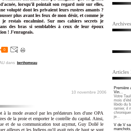
'acnée, lorsqu'il pointait son regard noir sur elles,
 une volupté dont les privaient leurs rustres amants ?
ousser plus avant les feux de mon désir, et comme je
e restais encalminé. Sur mes cahiers secrets je
Archive
ans des bras si semblables à ceux de leur époux
on ! J'enrageais.
0
AU
dans
berthomeau
Articles
Première 
10 novembre 2006
Vin…
Votre Tau
mois d’été,
libido du 
ramier, il
chronique
pt à la mode avancé par les prédateurs lors d'une OPA
je...
res de la proie et emporter le contrôle du capital. Ainsi,
ue et de sa communication tout azymut, Guy Dollé le
V de V sai
manchots, e
er ailleurs et les Indiens qu'il avait pris de haut se sont