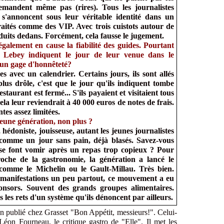
emandent même pas (rires). Tous les journalistes
s s'annoncent sous leur véritable identité dans un
 traités comme des VIP. Avec trois cuistots autour de
roduits dedans. Forcément, cela fausse le jugement.
également en cause la fiabilité des guides. Pourtant
 Lebey indiquent le jour de leur venue dans le
s un gage d'honnêteté?
es avec un calendrier. Certains jours, ils sont allés
plus drôle, c'est que le jour qu'ils indiquent tombe
taurant est fermé... S'ils payaient et visitaient tous
cela leur reviendrait à 40 000 euros de notes de frais.
es assez limitées.
jeune génération, non plus ?
 hédoniste, jouisseuse, autant les jeunes journalistes
s comme un jour sans pain, déjà blasés. Savez-vous
 se font vomir après un repas trop copieux ? Pour
proche de la gastronomie, la génération a lancé le
s comme le Michelin ou le Gault-Millau. Très bien.
s manifestations un peu partout, ce mouvement a eu
nsors. Souvent des grands groupes alimentaires.
ans les rets d'un système qu'ils dénoncent par ailleurs.
on publié chez Grasset "Bon Appétit, messieurs!". Celui-
Léon Fourneau, le critique gastro de "Elle". Il met les