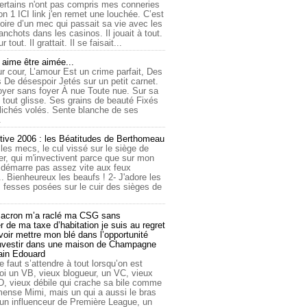
ertains n'ont pas compris mes conneries
on 1 ICI link j'en remet une louchée. C’est
toire d’un mec qui passait sa vie avec les
nchots dans les casinos. Il jouait à tout.
ur tout. Il grattait. Il se faisait...
ime être aimée...
r cour, L’amour Est un crime parfait, Des
 De désespoir Jetés sur un petit carnet.
oyer sans foyer À nue Toute nue. Sur sa
 tout glisse. Ses grains de beauté Fixés
lichés volés. Sente blanche de ses
.
tive 2006 : les Béatitudes de Berthomeau
 les mecs, le cul vissé sur le siège de
er, qui m'invectivent parce que sur mon
e démarre pas assez vite aux feux
... Bienheureux les beaufs ! 2- J'adore les
 fesses posées sur le cuir des sièges de
cron m’a raclé ma CSG sans
 de ma taxe d’habitation je suis au regret
oir mettre mon blé dans l’opportunité
investir dans une maison de Champagne
lain Edouard
le faut s’attendre à tout lorsqu’on est
 un VB, vieux blogueur, un VC, vieux
D, vieux débile qui crache sa bile comme
mmense Mimi, mais un qui a aussi le bras
 un influenceur de Première League, un