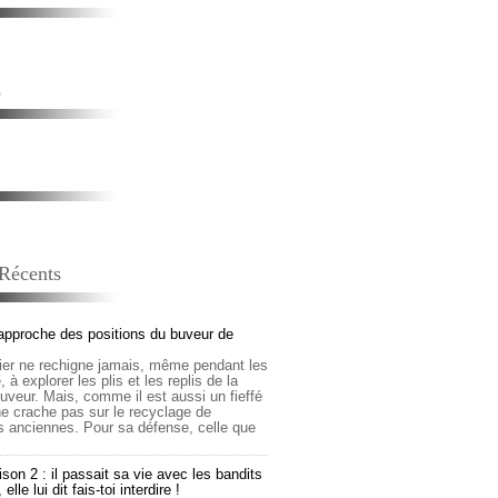
s
 Récents
approche des positions du buveur de
lier ne rechigne jamais, même pendant les
 à explorer les plis et les replis de la
buveur. Mais, comme il est aussi un fieffé
 ne crache pas sur le recyclage de
s anciennes. Pour sa défense, celle que
son 2 : il passait sa vie avec les bandits
lle lui dit fais-toi interdire !