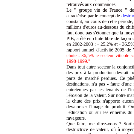
retrouvés aux commandes.
Le " groupe vin de France " dep
caractérise par le concept de
destru
constant, au cours de cette période
millions d'euros au-dessous du chiffr
faut donc pas s'étonner que la moyen
PIB, a été en chute libre de façon 
en 2002-2003 : - 25,2% et - 36,5
rapport annuel d'activité 2005 de 
chute - 36,5% le secteur viticole
1998-1999."
Dans tout autre secteur la conjonc
des prix à la production devrait p
parts de marché perdues. Ce phé
destinations, n'a pas - faute d'une
entretenues par les tenants de l'
l'érosion de la valeur. Sur notre mar
la chute des prix n'apporte aucu
dévaloriser l'image du produit. On
l'éducation ou sur les ennemis du 
ravageurs.
Que faire, me direz-vous ? Sortir
destructrice de valeur, où à moye