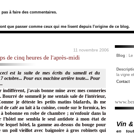
ez pas à faire des commentaires.
font que passer comme ceux qui me lisent depuis l'origine de ce blog.
11 novembre 2006
Blog
: L
ups de cinq heures de l'après-midi
Descript
ceci est la suite de mes écrits du samedi et du
la vigne e
 octobre... Pour eux machine arrière toute... Pour
Contact
..
r indifférent, j'avais bonne mine avec mes conneries
. Bourré de sommeil je me sentais sale de l'intérieur,
www.ber
Comme je déteste les petits matins blafards, ils me
de café au lait à la cuisine, coude sur le formica, les
ce à bobonne en robe de chambre ; m'enfouir dans la
r l'hôtel me sembla le seul antidote à mon état de
Vin &
te lequel hôtel, la gamme au-dessus du bouge pour
un poil vieillot avec baignoire à gros robinets qui
en tout