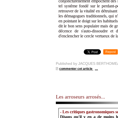
conjoncturellement empochent des 
tel système fondé sur le perdant-
retrouver de la vitalité en détruisa
les démagogues traditionnels, qui n'
en pointant le doigt sur les habitue
dit le bon sens populaire mais de gr
décence de s'auto-dissoudre et d
d'enclencher le cercle vertueux de la
Repost
Published by JACQUES BERTHOME
commenter cet article
…
Les arroseurs arrosés...
- Les critiques gastronomiques s
Disons qu'il y en a de moins h