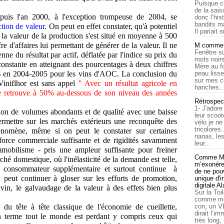
Puisque c
de la sais
uis l'an 2000, à l'exception trompeuse de 2004, se
donc l’his
bandits ma
ction de valeur
. On peut en effet constater, qu'à potentiel
Il pariait s
, la valeur de la production s'est situé en moyenne à 500
e d'affaires lui permettant de générer de la valeur. Il ne
M comme a
Fenêtre su
ne du résultat par actif, déflatée par l'indice su prix du
mots noirs
constante en atteignant des pourcentages à deux chiffres
Mère au f
% en 2004-2005 pour les vins d'AOC. La conclusion du
peau lisse
sur mes c
Viniflhor est sans appel
" Avec un résultat agricole en
hanches..
 se retrouve à 50% au-dessous de son niveau des années
Rétrospec
1- J'adore
tion de volumes abondants et de qualité avec une baisse
leur scoot
ermettre sur les marchés extérieurs une reconquête des
vélo je n
tricolores
nomène, même si on peut le constater sur certaines
nanas, les
 force commerciale suffisante et de rigidités savamment
leur...
immobilisme - pris une ampleur suffisante pour freiner
Comme Ma
ché domestique, où l'inélasticité de la demande est telle,
m’exonérer
n consommateur supplémentaire et surtout continue à
de ne pouv
 peut continuer à gloser sur les efforts de promotion,
unique d'
digitale A
vin, le galvaudage de la valeur à des effets bien plus
Sur la Toi
comme moi
 du tête à tête classique de l'économie de cueillette,
con, un V
dirait l’i
n terme tout le monde est perdant y compris ceux qui
très long,