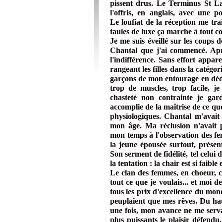
pissent drus. Le Terminus St La
l'offris, en anglais, avec une p
Le loufiat de la réception me tr
taules de luxe ça marche à tout c
Je me suis éveillé sur les coups d
Chantal que j'ai commencé. Aprè
l'indifférence. Sans effort appare
rangeant les filles dans la catégor
garçons de mon entourage en dédui
trop de muscles, trop facile, j
chasteté non contrainte je gar
accomplie de la maîtrise de ce que
physiologiques. Chantal m'avait
mon âge. Ma réclusion n'avait p
mon temps à l'observation des fe
la jeune épousée surtout, présent
Son serment de fidélité, tel celui 
la tentation : la chair est si faible e
Le clan des femmes, en choeur, ch
tout ce que je voulais... et moi 
tous les prix d'excellence du mo
peuplaient que mes rêves. Du haut
une fois, mon avance ne me serva
plus puissants le plaisir défen