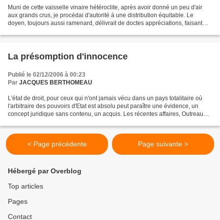
Muni de cette vaisselle vinaire hétéroclite, après avoir donné un peu d'air
aux grands crus, je procédai d'autorité à une distribution équitable. Le
doyen, toujours aussi ramenard, délivrait de doctes appréciations, faisant
étalage de sa science de la...
La présomption d'innocence
Publié le 02/12/2006 à 00:23
Par
JACQUES BERTHOMEAU
L'état de droit, pour ceux qui n'ont jamais vécu dans un pays totalitaire où
l'arbitraire des pouvoirs d'Etat est absolu peut paraître une évidence, un
concept juridique sans contenu, un acquis. Les récentes affaires, Outreau
entre autres, où des vies...
< Page précédente
Page suivante >
Hébergé par Overblog
Top articles
Pages
Contact