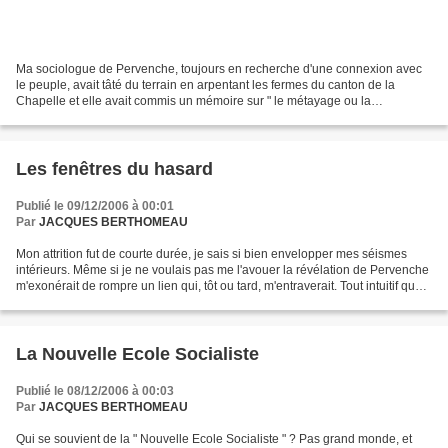
Ma sociologue de Pervenche, toujours en recherche d'une connexion avec
le peuple, avait tâté du terrain en arpentant les fermes du canton de la
Chapelle et elle avait commis un mémoire sur " le métayage ou la
survivance du servage au profit des grands...
Les fenêtres du hasard
Publié le 09/12/2006 à 00:01
Par
JACQUES BERTHOMEAU
Mon attrition fut de courte durée, je sais si bien envelopper mes séismes
intérieurs. Même si je ne voulais pas me l'avouer la révélation de Pervenche
m'exonérait de rompre un lien qui, tôt ou tard, m'entraverait. Tout intuitif que
je fusse je n'en restais...
La Nouvelle Ecole Socialiste
Publié le 08/12/2006 à 00:03
Par
JACQUES BERTHOMEAU
Qui se souvient de la " Nouvelle Ecole Socialiste " ? Pas grand monde, et