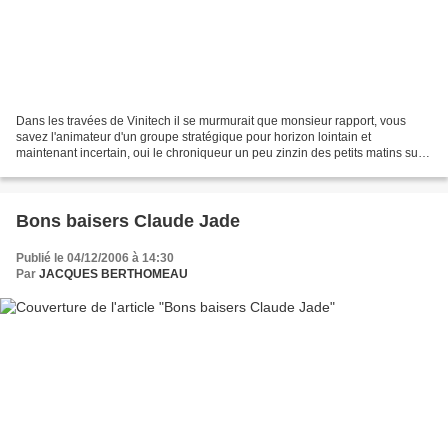
Dans les travées de Vinitech il se murmurait que monsieur rapport, vous
savez l'animateur d'un groupe stratégique pour horizon lointain et
maintenant incertain, oui le chroniqueur un peu zinzin des petits matins sur
la Toile, un type qui se dit le créateur...
Bons baisers Claude Jade
Publié le 04/12/2006 à 14:30
Par
JACQUES BERTHOMEAU