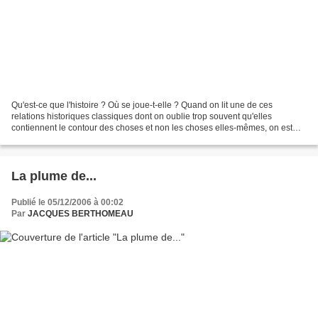
Qu'est-ce que l'histoire ? Où se joue-t-elle ? Quand on lit une de ces
relations historiques classiques dont on oublie trop souvent qu'elles
contiennent le contour des choses et non les choses elles-mêmes, on est
tenté de croire que l'histoire se joue...
La plume de...
Publié le 05/12/2006 à 00:02
Par
JACQUES BERTHOMEAU