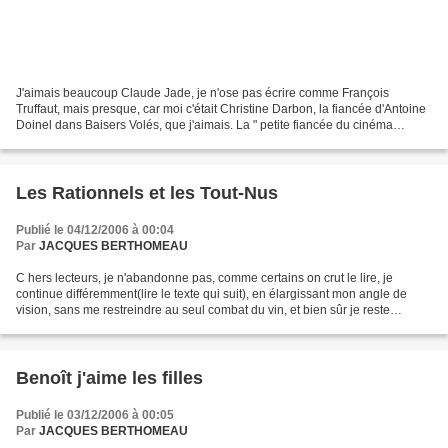
J'aimais beaucoup Claude Jade, je n'ose pas écrire comme François
Truffaut, mais presque, car moi c'était Christine Darbon, la fiancée d'Antoine
Doinel dans Baisers Volés, que j'aimais. La " petite fiancée du cinéma
français " est morte d'un cancer. Elle...
Les Rationnels et les Tout-Nus
Publié le 04/12/2006 à 00:04
Par
JACQUES BERTHOMEAU
C hers lecteurs, je n'abandonne pas, comme certains on crut le lire, je
continue différemment(lire le texte qui suit), en élargissant mon angle de
vision, sans me restreindre au seul combat du vin, et bien sûr je reste
disponible pour ceux d'entre vous...
Benoît j'aime les filles
Publié le 03/12/2006 à 00:05
Par
JACQUES BERTHOMEAU