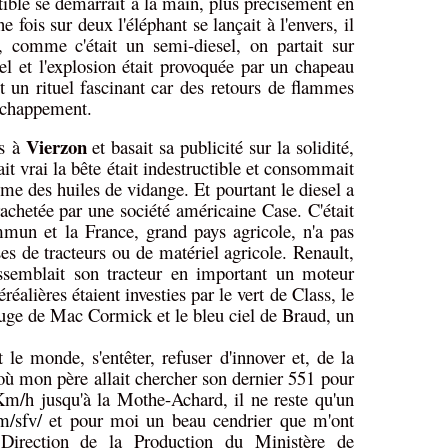
tible se démarrait à la main, plus précisément en
 fois sur deux l'éléphant se lançait à l'envers, il
, comme c'était un semi-diesel, on partait sur
uel et l'explosion était provoquée par un chapeau
it un rituel fascinant car des retours de flammes
'échappement.
Vierzon
rs à
et basait sa publicité sur la solidité,
tait vrai la bête était indestructible et consommait
ême des huiles de vidange. Et pourtant le diesel a
chetée par une société américaine Case. C'était
un et la France, grand pays agricole, n'a pas
ses de tracteurs ou de matériel agricole. Renault,
semblait son tracteur en important un moteur
éalières étaient investies par le vert de Class, le
uge de Mac Cormick et le bleu ciel de Braud, un
 le monde, s'entêter, refuser d'innover et, de la
où mon père allait chercher son dernier 551 pour
Km/h jusqu'à la Mothe-Achard, il ne reste qu'un
/sfv/
et pour moi un beau cendrier que m'ont
 Direction de la Production du Ministère de