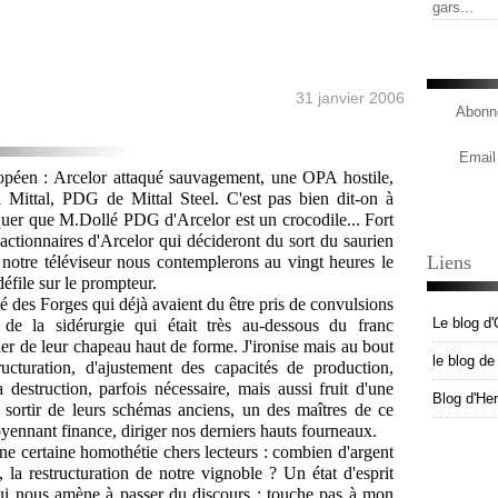
gars...
31 janvier 2006
Abonne
Email
ropéen : Arcelor attaqué sauvagement, une OPA hostile,
 Mittal, PDG de Mittal Steel. C'est pas bien dit-on à
liquer que M.Dollé PDG d'Arcelor est un crocodile... Fort
 actionnaires d'Arcelor qui décideront du sort du saurien
Liens
 notre téléviseur nous contemplerons au vingt heures le
défile sur le prompteur.
des Forges qui déjà avaient du être pris de convulsions
Le blog d'
de la sidérurgie qui était très au-dessous du franc
r de leur chapeau haut de forme. J'ironise mais au bout
le blog d
cturation, d'ajustement des capacités de production,
 destruction, parfois nécessaire, mais aussi fruit d'une
Blog d'He
de sortir de leurs schémas anciens, un des maîtres de ce
ennant finance, diriger nos derniers hauts fourneaux.
Une certaine homothétie chers lecteurs : combien d'argent
, la restructuration de notre vignoble ? Un état d'esprit
 qui nous amène à passer du discours : touche pas à mon