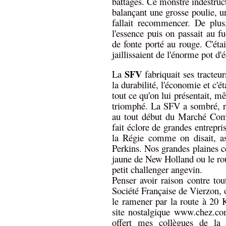
battages. Ce monstre indestruc
balançant une grosse poulie, une
fallait recommencer. De plus
l'essence puis on passait au f
de fonte porté au rouge. C'éta
jaillissaient de l'énorme pot d
SFV
La
fabriquait ses tracteu
la durabilité, l'économie et c'é
tout ce qu'on lui présentait, m
triomphé. La SFV a sombré, ra
au tout début du Marché Comm
fait éclore de grandes entrepri
la Régie comme on disait, as
Perkins. Nos grandes plaines cér
jaune de New Holland ou le ro
petit challenger angevin.
Penser avoir raison contre tout
Société Française de Vierzon, 
le ramener par la route à 20 
site nostalgique
www.chez.com
offert mes collègues de la