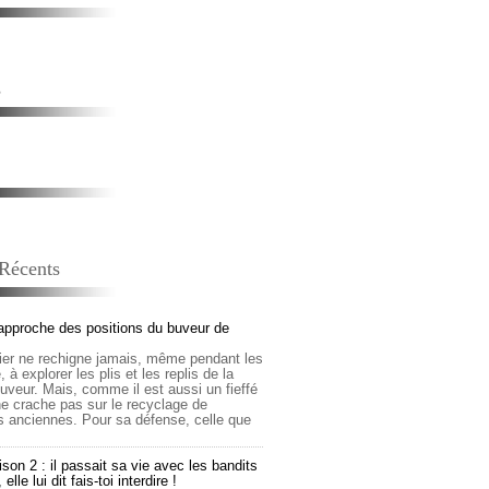
s
 Récents
approche des positions du buveur de
lier ne rechigne jamais, même pendant les
 à explorer les plis et les replis de la
buveur. Mais, comme il est aussi un fieffé
 ne crache pas sur le recyclage de
s anciennes. Pour sa défense, celle que
son 2 : il passait sa vie avec les bandits
lle lui dit fais-toi interdire !