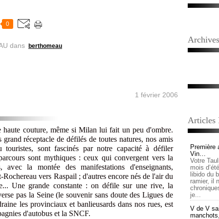
0
Archive
AU
dans
berthomeau
1 février 2006
Articles
de haute couture, même si Milan lui fait un peu d'ombre.
us grand réceptacle de défilés de toutes natures, nos amis
Première 
 touristes, sont fascinés par notre capacité à défiler
Vin…
 parcours sont mythiques : ceux qui convergent vers la
Votre Tau
, avec la montée des manifestations d'enseignants,
mois d’été,
libido du 
t-Rochereau vers Raspail ; d'autres encore nés de l'air du
ramier, il
.. Une grande constante : on défile sur une rive, la
chronique
verse pas la Seine (le souvenir sans doute des Ligues de
je...
 draine les provinciaux et banlieusards dans nos rues, est
V de V sai
pagnies d'autobus et la SNCF.
manchots, e