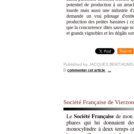
potentiel de production à un arrac
lourde mais aussi une industrie d'a
demande un vrai pilotage d'enti
production des petites bassines ( c
que la concurrence dites sauvage no
et grands vignobles et les dégâts son
Repost
Published by JACQUES BERTHOME
commenter cet article
…
Société Française de Vierzon
Société Française
Le
de mon p
phares qui lui donnaient d
monocylindre à deux temps cra