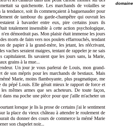
domaine 
 mettait sa quichenotte. Les marchands de volailles se
n la tendance, soit ils commençaient à baguenauder pour
ulement de tambour du garde-champêtre qui ouvrait les
 restaient à bavarder entre eux, pire certains jours ils
ait totalement insensible à cette action psychologique,
lle n'en démordrait pas. Mon plaisir était immense les jours
es morts de faim vers nos poulets effarrouchés, tendant
yon de papier à la grand-mère, les jetant, les réécrivant,
es vaches seraient maigres, tentant de rappeler je ne sais
s capitulaient. Ils savaient que les jours sans, la Marie,
aux grains à la mue...
lendeur. Un jour je vous parlerai de Louis, mon grand-
 et de son mépris pour les marchands de bestiaux. Mais
de mémé Marie, moins flamboyante, plus pragmatique, me
e du pépé Louis. Elle gérait mieux le rapport de force et
ait les mêmes armes que ses acheteurs. De toute façon,
ait dans ma poche une pièce pour que j'aille m'acheter un
urtant lorsque je lis la prose de certains j'ai le sentiment
ur la place du vieux château à attendre le roulement de
aurait du donner des cours de commerce la mémé Marie
ener son chapelet noir...