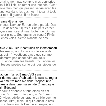
ertains n'ont pas compris mes conneries
on 1 ICI link j'en remet une louchée. C’est
toire d’un mec qui passait sa vie avec les
nchots dans les casinos. Il jouait à tout.
ur tout. Il grattait. Il se faisait...
ime être aimée...
r cour, L’amour Est un crime parfait, Des
 De désespoir Jetés sur un petit carnet.
oyer sans foyer À nue Toute nue. Sur sa
 tout glisse. Ses grains de beauté Fixés
lichés volés. Sente blanche de ses
.
tive 2006 : les Béatitudes de Berthomeau
 les mecs, le cul vissé sur le siège de
er, qui m'invectivent parce que sur mon
e démarre pas assez vite aux feux
... Bienheureux les beaufs ! 2- J'adore les
 fesses posées sur le cuir des sièges de
cron m’a raclé ma CSG sans
 de ma taxe d’habitation je suis au regret
oir mettre mon blé dans l’opportunité
investir dans une maison de Champagne
lain Edouard
le faut s’attendre à tout lorsqu’on est
 un VB, vieux blogueur, un VC, vieux
D, vieux débile qui crache sa bile comme
mmense Mimi, mais un qui a aussi le bras
 un influenceur de Première League, un