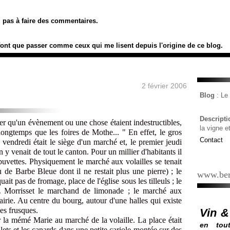
ez pas à faire des commentaires.
font que passer comme ceux qui me lisent depuis l'origine de ce blog.
2 février 2006
Blog
: L
Descript
er qu'un évènement ou une chose étaient indestructibles,
la vigne e
 longtemps que les foires de Mothe... " En effet, le gros
Contact
endredi était le siège d'un marché et, le premier jeudi
y venait de tout le canton. Pour un millier d'habitants il
buvettes. Physiquement le marché aux volailles se tenait
de Barbe Bleue dont il ne restait plus une pierre) ; le
www.ber
ait pas de fromage, place de l'église sous les tilleuls ; le
 Morrisset le marchand de limonade ; le marché aux
mairie. Au centre du bourg, autour d'une halles qui existe
des frusques.
Vin &
 la mémé Marie au marché de la volaille. La place était
en tout
ets et les canards dans une petite cariole montée sur des