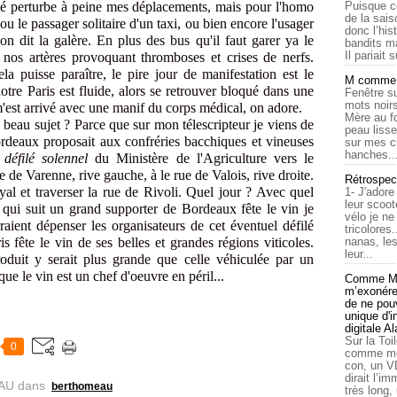
filé perturbe à peine mes déplacements, mais pour l'homo
Puisque c
de la sais
u le passager solitaire d'un taxi, ou bien encore l'usager
donc l’his
n dit la galère. En plus des bus qu'il faut garer ya le
bandits ma
Il pariait s
t nos artères provoquant thromboses et crises de nerfs.
ela puisse paraître, le pire jour de manifestation est le
M comme a
otre Paris est fluide, alors se retrouver bloqué dans une
Fenêtre su
mots noirs
est arrivé avec une manif du corps médical, on adore.
Mère au f
 beau sujet ? Parce que sur mon télescripteur je viens de
peau lisse
ordeaux proposait aux confréries bacchiques et vineuses
sur mes c
hanches..
 défilé solennel
du Ministère de l'Agriculture vers le
ue de Varenne, rive gauche, à le rue de Valois, rive droite.
Rétrospec
al et traverser la rue de Rivoli. Quel jour ? Avec quel
1- J'adore
leur scoot
qui suit un grand supporter de Bordeaux fête le vin je
vélo je n
raient dépenser les organisateurs de cet éventuel défilé
tricolores
s fête le vin de ses belles et grandes régions viticoles.
nanas, les
leur...
oduit y serait plus grande que celle véhiculée par un
que le vin est un chef d'oeuvre en péril...
Comme Ma
m’exonérer
de ne pouv
unique d'
digitale A
Sur la Toi
0
comme moi
con, un V
dirait l’i
AU
dans
berthomeau
très long,