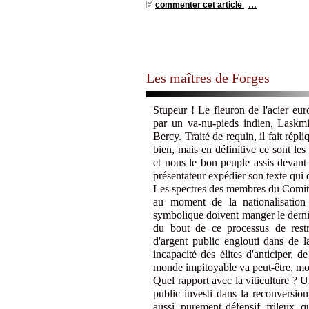
commenter cet article
…
Les maîtres de Forges
Stupeur ! Le fleuron de l'acier eu
par un va-nu-pieds indien, Laskmi
Bercy. Traité de requin, il fait rép
bien, mais en définitive ce sont les
et nous le bon peuple assis devant
présentateur expédier son texte qui 
Les spectres des membres du Comité 
au moment de la nationalisation 
symbolique doivent manger le dernie
du bout de ce processus de restru
d'argent public englouti dans de la
incapacité des élites d'anticiper, 
monde impitoyable va peut-être, moy
Quel rapport avec la viticulture ? 
public investi dans la reconversion
aussi, purement défensif, frileux,