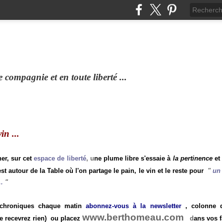
compagnie et en toute liberté ...
n ...
ner, sur cet
espace de liberté
, u
ne plume libre s'essaie à
la pertinence
et
st autour de la Table où l'on partage le pain, le vin et le reste pour
"
un 
.
"
 chroniques chaque matin
abonnez-vous à la newsletter
, colonne de
www.berthomeau.com
e recevrez rien)
ou placez
d
ans vos f