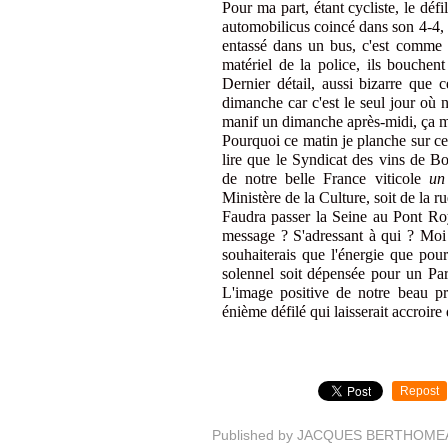
Pour ma part, étant cycliste, le dé
automobilicus coincé dans son 4-4, o
entassé dans un bus, c'est comme o
matériel de la police, ils bouchen
Dernier détail, aussi bizarre que c
dimanche car c'est le seul jour où n
manif un dimanche après-midi, ça m'
Pourquoi ce matin je planche sur ce
lire que le Syndicat des vins de B
de notre belle France viticole
un
Ministère de la Culture, soit de la r
Faudra passer la Seine au Pont Roy
message ? S'adressant à qui ? Moi 
souhaiterais que l'énergie que pour
solennel soit dépensée pour un Pari
L'image positive de notre beau pr
énième défilé qui laisserait accroire 
Repost
Published by JACQUES BERTHOME