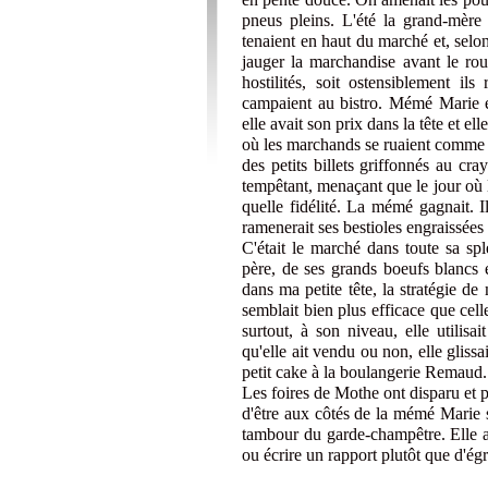
pneus pleins. L'été la grand-mère
tenaient en haut du marché et, selo
jauger la marchandise avant le ro
hostilités, soit ostensiblement ils
campaient au bistro. Mémé Marie ét
elle avait son prix dans la tête et e
où les marchands se ruaient comme d
des petits billets griffonnés au cra
tempêtant, menaçant que le jour où l
quelle fidélité. La mémé gagnait. Il
ramenerait ses bestioles engraissées 
C'était le marché dans toute sa sp
père, de ses grands boeufs blancs
dans ma petite tête, la stratégie 
semblait bien plus efficace que cell
surtout, à son niveau, elle utilis
qu'elle ait vendu ou non, elle gliss
petit cake à la boulangerie Remaud.
Les foires de Mothe ont disparu et po
d'être aux côtés de la mémé Marie s
tambour du garde-champêtre. Elle 
ou écrire un rapport plutôt que d'égr