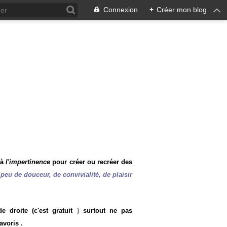
Connexion
+
Créer mon blog
 à
l'impertinence
pour créer ou recréer des
peu de douceur, de convivialité, de plaisir
 droite (c'est gratuit
)
surtout ne pas
avoris .