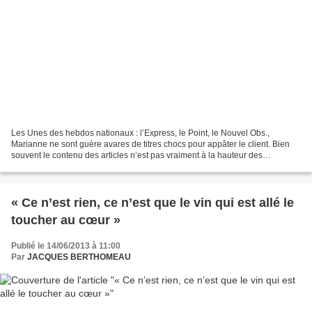
Les Unes des hebdos nationaux : l’Express, le Point, le Nouvel Obs.,
Marianne ne sont guère avares de titres chocs pour appâter le client. Bien
souvent le contenu des articles n’est pas vraiment à la hauteur des
annonces racoleuses. La semaine passée...
« Ce n’est rien, ce n’est que le vin qui est allé le
toucher au cœur »
Publié le 14/06/2013 à 11:00
Par
JACQUES BERTHOMEAU