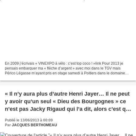
En 2009 j’écrivais « VINEXPO à vélo : c’est top coco ! »link Pour 2013 je
pensais embarquer ma « flèche d’argent » avec moi dans le TGV mais
Périco Légasse m’ayant pris en otage samedi à Poitiers dans le domaine
Royal de Ségolène pour gloser sur le goût...
« Il n’y aura plus d’autre Henri Jayer… Il ne peut
y avoir qu’un seul « Dieu des Bourgognes » ce
n’est pas Jacky Rigaud qui l’a dit, alors c’est qui
?
Publié le 13/06/2013 à 00:09
Par
JACQUES BERTHOMEAU