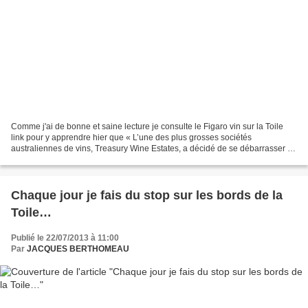
Comme j'ai de bonne et saine lecture je consulte le Figaro vin sur la Toile
link pour y apprendre hier que « L’une des plus grosses sociétés
australiennes de vins, Treasury Wine Estates, a décidé de se débarrasser de
35 millions de dollars de vins bas...
Chaque jour je fais du stop sur les bords de la
Toile…
Publié le 22/07/2013 à 11:00
Par
JACQUES BERTHOMEAU