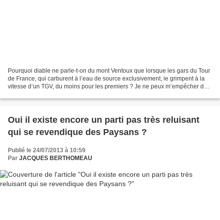
Pourquoi diable ne parle-t-on du mont Ventoux que lorsque les gars du Tour
de France, qui carburent à l’eau de source exclusivement, le grimpent à la
vitesse d’un TGV, du moins pour les premiers ? Je ne peux m’empêcher de
penser à Tom Simpson. Moi c’est...
Oui il existe encore un parti pas très reluisant
qui se revendique des Paysans ?
Publié le 24/07/2013 à 10:59
Par
JACQUES BERTHOMEAU