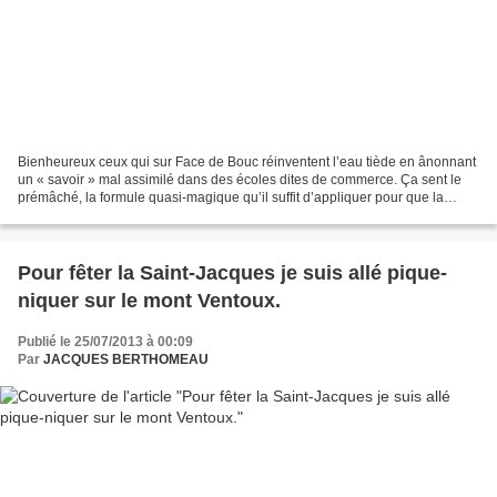
Bienheureux ceux qui sur Face de Bouc réinventent l’eau tiède en ânonnant
un « savoir » mal assimilé dans des écoles dites de commerce. Ça sent le
prémâché, la formule quasi-magique qu’il suffit d’appliquer pour que la
réussite soit au rendez-vous. Merveilleuse...
Pour fêter la Saint-Jacques je suis allé pique-
niquer sur le mont Ventoux.
Publié le 25/07/2013 à 00:09
Par
JACQUES BERTHOMEAU