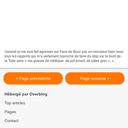
Samedi je me suis fait agresser sur Face de Bouc par un monsieur bien sous
tous les rapports qui m’a vertement reproché de faire du stop sur le bord de
la Toile avec « ma gueule de métèque, de juif errant, de pâtre grec ». «
Dégage Vieux Con! » m’a-t-il...
< Page précédente
Page suivante >
Hébergé par Overblog
Top articles
Pages
Contact