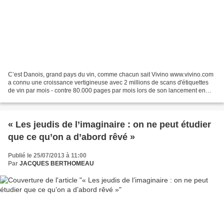
C’est Danois, grand pays du vin, comme chacun sait Vivino www.vivino.com
a connu une croissance vertigineuse avec 2 millions de scans d'étiquettes
de vin par mois - contre 80.000 pages par mois lors de son lancement en
Avril 2012. (merci Jean-Baptiste)...
« Les jeudis de l’imaginaire : on ne peut étudier
que ce qu’on a d’abord rêvé »
Publié le 25/07/2013 à 11:00
Par
JACQUES BERTHOMEAU