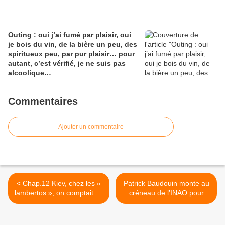
Outing : oui j’ai fumé par plaisir, oui
je bois du vin, de la bière un peu, des
spiritueux peu, par pur plaisir… pour
autant, c’est vérifié, je ne suis pas
alcoolique…
Commentaires
Ajouter un commentaire
< Chap.12 Kiev, chez les «
Patrick Baudouin monte au
lambertos », on comptait un
créneau de l’INAO pour
futur 1er secrétaire du PS,
défendre Olivier Cousin et
Jospin, beaucoup de gens
surtout l’esprit de l’AOC >
du spectacle, Alain