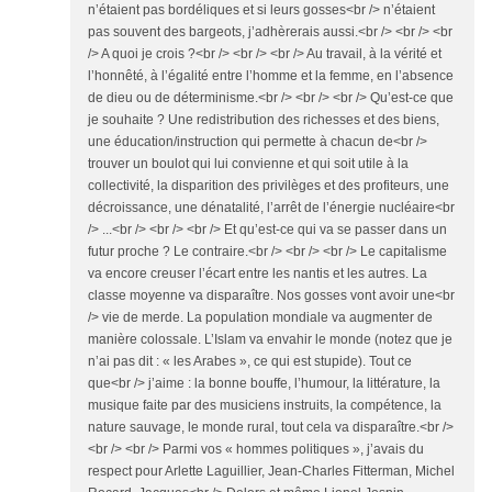
n’étaient pas bordéliques et si leurs gosses<br /> n’étaient
pas souvent des bargeots, j’adhèrerais aussi.<br /> <br /> <br
/> A quoi je crois ?<br /> <br /> <br /> Au travail, à la vérité et
l’honnêté, à l’égalité entre l’homme et la femme, en l’absence
de dieu ou de déterminisme.<br /> <br /> <br /> Qu’est-ce que
je souhaite ? Une redistribution des richesses et des biens,
une éducation/instruction qui permette à chacun de<br />
trouver un boulot qui lui convienne et qui soit utile à la
collectivité, la disparition des privilèges et des profiteurs, une
décroissance, une dénatalité, l’arrêt de l’énergie nucléaire<br
/> ...<br /> <br /> <br /> Et qu’est-ce qui va se passer dans un
futur proche ? Le contraire.<br /> <br /> <br /> Le capitalisme
va encore creuser l’écart entre les nantis et les autres. La
classe moyenne va disparaître. Nos gosses vont avoir une<br
/> vie de merde. La population mondiale va augmenter de
manière colossale. L’Islam va envahir le monde (notez que je
n’ai pas dit : « les Arabes », ce qui est stupide). Tout ce
que<br /> j’aime : la bonne bouffe, l’humour, la littérature, la
musique faite par des musiciens instruits, la compétence, la
nature sauvage, le monde rural, tout cela va disparaître.<br />
<br /> <br /> Parmi vos « hommes politiques », j’avais du
respect pour Arlette Laguillier, Jean-Charles Fitterman, Michel