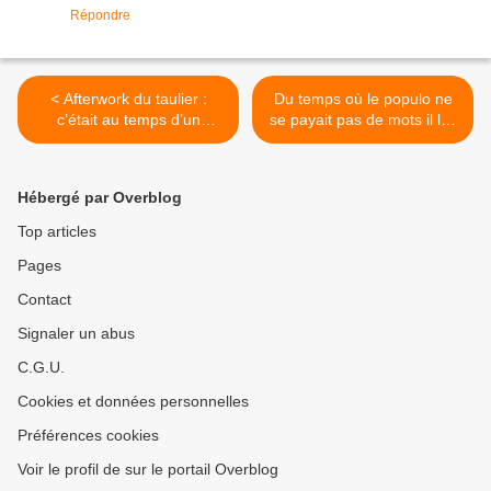
Répondre
< Afterwork du taulier :
Du temps où le populo ne
c’était au temps d’un
se payait pas de mots il les
président à l’ancienne
appelait les soulots… le
plaidant dans l’Aisne pour
taulier fait un coming out
les quotas laitiers.
sur son coma éthylique >
Hébergé par Overblog
Top articles
Pages
Contact
Signaler un abus
C.G.U.
Cookies et données personnelles
Préférences cookies
Voir le profil de sur le portail Overblog