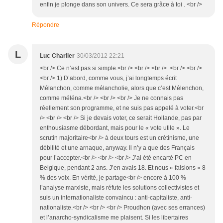
enfin je plonge dans son univers. Ce sera grâce à toi . <br />
Répondre
L
Luc Charlier
30/03/2012 22:21
<br /> Ce n’est pas si simple.<br /> <br /> <br /> <br /> <br />
<br /> 1) D’abord, comme vous, j’ai longtemps écrit
Mélanchon, comme mélancholie, alors que c’est Mélenchon,
comme méléna.<br /> <br /> <br /> Je ne connais pas
réellement son programme, et ne suis pas appelé à voter.<br
/> <br /> <br /> Si je devais voter, ce serait Hollande, pas par
enthousiasme débordant, mais pour le « vote utile ». Le
scrutin majoritaire<br /> à deux tours est un crétinisme, une
débilité et une arnaque, anyway. Il n’y a que des Français
pour l’accepter.<br /> <br /> <br /> J’ai été encarté PC en
Belgique, pendant 2 ans. J’en avais 18. Et nous « faisions » 8
% des voix. En vérité, je partage<br /> encore à 100 %
l’analyse marxiste, mais réfute les solutions collectivistes et
suis un internationaliste convaincu : anti-capitaliste, anti-
nationaliste.<br /> <br /> <br /> Proudhon (avec ses errances)
et l’anarcho-syndicalisme me plaisent. Si les libertaires