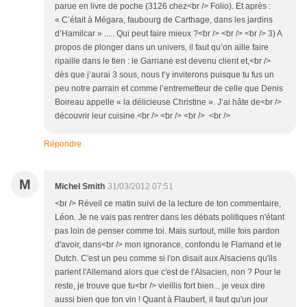
parue en livre de poche (3126 chez<br /> Folio). Et après :
« C’était à Mégara, faubourg de Carthage, dans les jardins
d’Hamilcar » ..... Qui peut faire mieux ?<br /> <br /> <br /> 3) A
propos de plonger dans un univers, il faut qu’on aille faire
ripaille dans le tien : le Garriane est devenu client et,<br />
dès que j’aurai 3 sous, nous t’y inviterons puisque tu fus un
peu notre parrain et comme l’entremetteur de celle que Denis
Boireau appelle « la délicieuse Christine ». J’ai hâte de<br />
découvrir leur cuisine.<br /> <br /> <br /> <br />
Répondre
M
Michel Smith
31/03/2012 07:51
<br /> Réveil ce matin suivi de la lecture de ton commentaire,
Léon. Je ne vais pas rentrer dans les débats politiques n'étant
pas loin de penser comme toi. Mais surtout, mille fois pardon
d'avoir, dans<br /> mon ignorance, confondu le Flamand et le
Dutch. C'est un peu comme si l'on disait aux Alsaciens qu'ils
parlent l'Allemand alors que c'est de l'Alsacien, non ? Pour le
reste, je trouve que tu<br /> vieillis fort bien... je veux dire
aussi bien que ton vin ! Quant à Flaubert, il faut qu'un jour