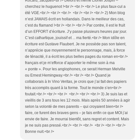
Rocard, Jacques<br /> Delors et même Lionel Jospin –
cherchez le huguenot !<br /> <br /> <br /> Le plus faux-cul a
été VGE.<br /> <br /> <br /> <br /> <br /> <br /> 2) Mon blog
n’est JAMAIS écrit en hollandais. Dans le meilleur des cas,
c’est du flamand !<br /> <br /> <br /> Par contre, il est le fruit
d’un EFFORT d’écriture. J’y passe plusieurs heures par jour.
C’est cathartique, jouissif et ... ma fierté.<br /> Mon idôle en
écriture est Gustave Flaubert. Je ne possède pas son talent,
n’apprécie que moyennement le personnage, mais, à force
de ténacité, il a écrit les plus belles pages du roman en<br />
français et je m’efforce d’apporter le même soin à ma
« ponte ». Pour les anglophones, ce serait Herman Melville
ou Ernest Hemingway.<br /> <br /> <br /> Quand je
collaborais à In Vino Veritas, je crois que j’ai fait des papiers
très accomplis quant à la forme. Tout le monde s’en<br />
foutait.<br /> <br /> <br /> <br /> <br /> <br /> 3) Je suis las et
vieillis de 3 ans tous les 12 mois. Mais après 50 années à agir
selon la volonté de mes parents – qui croyaient bien<br />
faire, ce furent des braves gens – je fais enfin ce que MOI j’ai
envie de faire. Je mourrai bientôt, sans regret et content. Mais
je ne suis pas pressé.<br /> <br /> <br /> <br /> <br /> <br />
Bonne nuit.<br />