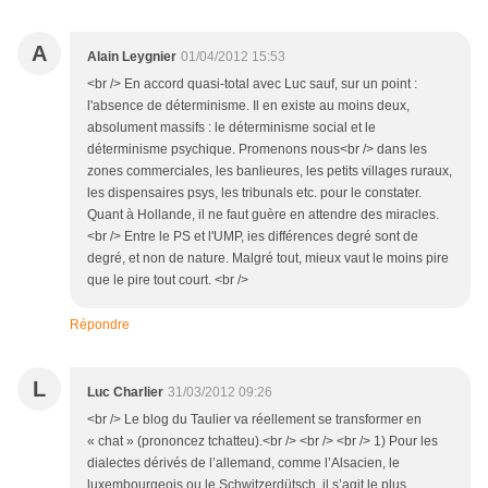
A
Alain Leygnier
01/04/2012 15:53
<br /> En accord quasi-total avec Luc sauf, sur un point :
l'absence de déterminisme. Il en existe au moins deux,
absolument massifs : le déterminisme social et le
déterminisme psychique. Promenons nous<br /> dans les
zones commerciales, les banlieures, les petits villages ruraux,
les dispensaires psys, les tribunals etc. pour le constater.
Quant à Hollande, il ne faut guère en attendre des miracles.
<br /> Entre le PS et l'UMP, ies différences degré sont de
degré, et non de nature. Malgré tout, mieux vaut le moins pire
que le pire tout court. <br />
Répondre
L
Luc Charlier
31/03/2012 09:26
<br /> Le blog du Taulier va réellement se transformer en
« chat » (prononcez tchatteu).<br /> <br /> <br /> 1) Pour les
dialectes dérivés de l’allemand, comme l’Alsacien, le
luxembourgeois ou le Schwitzerdütsch, il s’agit le plus