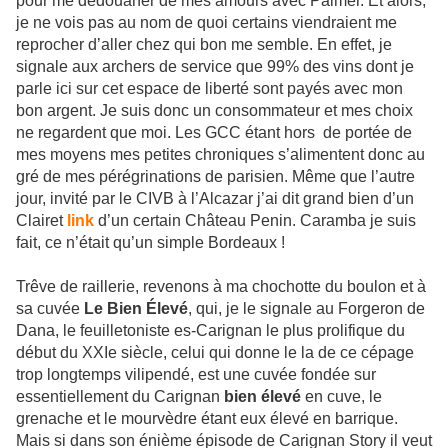
pour me dédouaner de mes amours avec Palmer. Et alors,
je ne vois pas au nom de quoi certains viendraient me
reprocher d’aller chez qui bon me semble. En effet, je
signale aux archers de service que 99% des vins dont je
parle ici sur cet espace de liberté sont payés avec mon
bon argent. Je suis donc un consommateur et mes choix
ne regardent que moi. Les GCC étant hors de portée de
mes moyens mes petites chroniques s’alimentent donc au
gré de mes pérégrinations de parisien. Même que l’autre
jour, invité par le CIVB à l’Alcazar j’ai dit grand bien d’un
Clairet
link
d’un certain Château Penin. Caramba je suis
fait, ce n’était qu’un simple Bordeaux !
Trêve de raillerie, revenons à ma chochotte du boulon et à
sa cuvée
Le Bien Élevé
, qui, je le signale au Forgeron de
Dana, le feuilletoniste es-Carignan le plus prolifique du
début du XXIe siècle, celui qui donne le la de ce cépage
trop longtemps vilipendé, est une cuvée fondée sur
essentiellement du Carignan
bien élevé
en cuve, le
grenache et le mourvèdre étant eux élevé en barrique.
Mais si dans son énième épisode de Carignan Story il veut