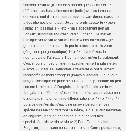
souvent de<br /> glissements phonétiques locaux et de
références au haut-allemand de jadis (avec sa fameuse
deuxième mutation consonnantique), ayant donné naissance
à des idiomes bien à part. Je comprends assez<br /> bien
l’alsacien, pas mal le « letz » mais absolument rien au
Schwitz, surtout quand c’est Stefan Eicher qui le met en
musique.<br /> <br /> <br /> Pour le « bas-allemand » (le
groupe qu’on parlait dans la partie « basse » de la zone
géographique germanique), il<br /> a évolué vers le
néerlandais et l’afrikaans. Pour le frison, qu’on lit facilement,
c’est encore un peu différent( rattachement à l’anglais et au
« scots »). Mais les Hollandais actuels<br /> ont tellement
incorporés de mots étrangers (français, anglais ...) que leur
langue, identique en principe au flamand, s’y rapporte un peu
comme l’américain à l’anglais, ou le québecois au<br />
français. La différence, c’est qu’il s’agit d’un appauvrissement,
et non pas simplement une différentiation.<br /> <br /> <br />
Bon, ce que j’en dis, c’est juste un avis personnel. Les
spécialistes me contrediront peut-être, je n’ai aucun formation
de linguiste,<br /> en dehors de quelques lectures
spécialisées.<br /> <br /> <br /> 2) Pour Flaubert, cher
Forgeron, tu dois commencer par lire sa « Correspondance »,