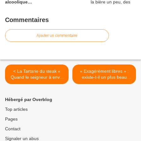
alcoolique…
Commentaires
Ajouter un commentaire
< La Tartarie du steak «
« Exagérément libres » :
Quand le seigneur à envie
existe-t-il un plus beau
de boire, les coupes se
programme de vie
soulèvent de leur place
aujourd’hui ? La magistrale
sans que nul ne les touche
leçon de Patrick Boucheron
Hébergé par Overblog
et s’en vont devant le
historien ! >
seigneur… » Michel
Top articles
Strogoff, Giovanni Drogo,
Pages
Jules Verne et Dino Buzzati
Contact
Signaler un abus