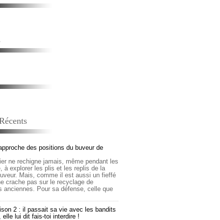
s
 Récents
approche des positions du buveur de
lier ne rechigne jamais, même pendant les
 à explorer les plis et les replis de la
buveur. Mais, comme il est aussi un fieffé
 ne crache pas sur le recyclage de
s anciennes. Pour sa défense, celle que
son 2 : il passait sa vie avec les bandits
lle lui dit fais-toi interdire !