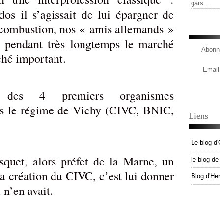
gars...
os il s’agissait de lui épargner de
 combustion, nos « amis allemands »
e pendant très longtemps le marché
Abonne
ché important.
Email
es 4 premiers organismes
ous le régime de Vichy (CIVC, BNIC,
Liens
Le blog d'
squet, alors préfet de la Marne, un
le blog d
la création du CIVC, c’est lui donner
Blog d'He
 n’en avait.