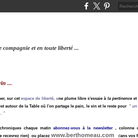
compagnie et en toute liberté ...
n ...
ner, sur cet
espace de liberté
, u
ne plume libre s'essaie à
la pertinence
et
st autour de la Table où l'on partage le pain, le vin et le reste pour
"
un 
.
"
 chroniques chaque matin
abonnez-vous à la newsletter
, colonne de
www.berthomeau.com
e recevrez rien)
ou placez
d
ans vos f