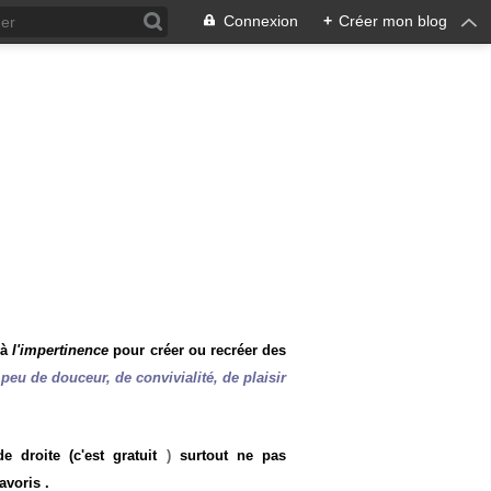
Connexion
+
Créer mon blog
 à
l'impertinence
pour créer ou recréer des
peu de douceur, de convivialité, de plaisir
 droite (c'est gratuit
)
surtout ne pas
avoris .