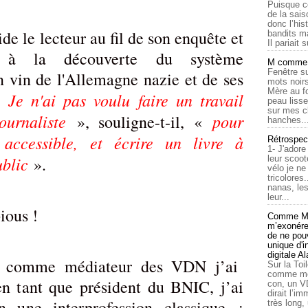
Puisque c
de la sais
donc l’his
de le lecteur au fil de son enquête et
bandits ma
Il pariait s
, à la découverte du système
M comme a
Fenêtre su
 vin de l'Allemagne nazie et de ses
mots noirs
Mère au f
Je n'ai pas voulu faire un travail
 «
peau lisse
sur mes c
ournaliste
pour
», souligne-t-il, «
hanches..
 accessible, et écrire un livre à
Rétrospec
1- J'adore
ublic
».
leur scoot
vélo je n
tricolores
nanas, les
leur...
ious !
Comme Ma
m’exonérer
de ne pouv
unique d'
digitale A
e comme médiateur des VDN j’ai
Sur la Toi
comme moi
n tant que président du BNIC, j’ai
con, un V
dirait l’i
n une interprofession classique :
très long,