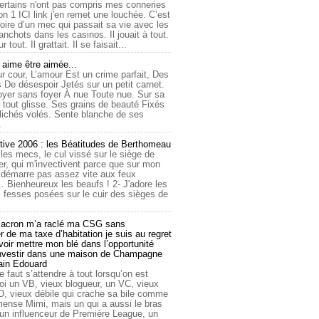
ertains n'ont pas compris mes conneries
on 1 ICI link j'en remet une louchée. C’est
toire d’un mec qui passait sa vie avec les
nchots dans les casinos. Il jouait à tout.
ur tout. Il grattait. Il se faisait...
ime être aimée...
r cour, L’amour Est un crime parfait, Des
 De désespoir Jetés sur un petit carnet.
oyer sans foyer À nue Toute nue. Sur sa
 tout glisse. Ses grains de beauté Fixés
lichés volés. Sente blanche de ses
.
tive 2006 : les Béatitudes de Berthomeau
 les mecs, le cul vissé sur le siège de
er, qui m'invectivent parce que sur mon
e démarre pas assez vite aux feux
... Bienheureux les beaufs ! 2- J'adore les
 fesses posées sur le cuir des sièges de
cron m’a raclé ma CSG sans
 de ma taxe d’habitation je suis au regret
oir mettre mon blé dans l’opportunité
investir dans une maison de Champagne
lain Edouard
le faut s’attendre à tout lorsqu’on est
 un VB, vieux blogueur, un VC, vieux
D, vieux débile qui crache sa bile comme
mmense Mimi, mais un qui a aussi le bras
 un influenceur de Première League, un