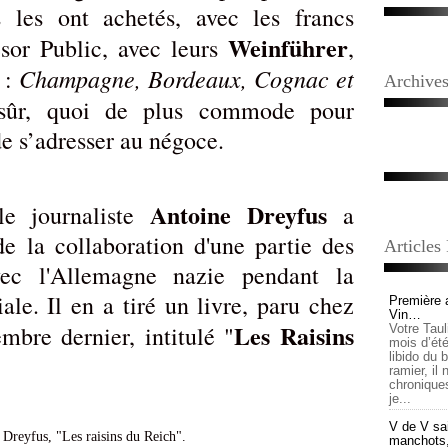
s les ont achetés, avec les francs
Weinführer
ésor Public, avec leurs
,
Champagne, Bordeaux, Cognac et
 :
Archive
sûr, quoi de plus commode pour
de s’adresser au négoce.
Antoine Dreyfus
le journaliste
a
 de la collaboration d'une partie des
Articles
vec l'Allemagne nazie pendant la
e. Il en a tiré un livre, paru chez
Première 
Vin…
Les Raisins
bre dernier, intitulé "
Votre Tau
mois d’été,
libido du 
ramier, il
chronique
je...
V de V sai
manchots, e