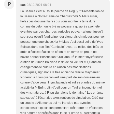
P
pax
03/12/2021 08:04
La Beauce c'est aussi le poème de Péguy : " Présentation de
la Beauce à Notre-Dame de Chartres."<br /> Mais aussi,
hélas ces documentaires qui vous montre la terre dure
comme du béton ou le blé ne poussera qu'après avoir été
éventrée par des charrues agricoles pouvant aligner jusqu'à
sept socs et qu'il faudra inonder d'engrais chimiques pour voir
pousser quelque chose.<br /> Mais c'est aussi celle de Yves
Boisset dans son film "Canicule" avec, au milieu des blés ce
drôle d'édifice réalisé en béton et en forme de proue de
navire portant l'inscription " J'ai labouré la mer " mystérieuse
citation de Simon Bolivar à la fin de sa vie.<br /> Quand au
changement de culture en raison des modifications
climatiques, signalons la très ancienne famille Maydanier
vigneron à Fitou qui converti une parti de son domaine en
culture d'aloe vera , thym, lavande et autres plantes du même
acabit.<br /> Enfin, clin d'oeil pour un Taulier inconditionnel
des vins natures, à Fitou signalons le domaine " Les enfants
sauvages" à l'écart des axes routiers de circulation. Créé par
un couple d'Allemands qui ne transige pas avec les
conditions d'exploitation permettant d'élaborer de véritables
vins natures appréciés dans toute l'Europe ou s'exporte la