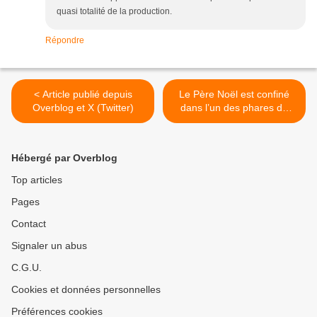
quasi totalité de la production.
Répondre
< Article publié depuis
Le Père Noël est confiné
Overblog et X (Twitter)
dans l’un des phares du
bout du monde José Luis
González Macías >
Hébergé par Overblog
Top articles
Pages
Contact
Signaler un abus
C.G.U.
Cookies et données personnelles
Préférences cookies