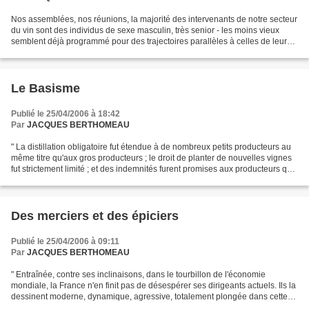
Nos assemblées, nos réunions, la majorité des intervenants de notre secteur
du vin sont des individus de sexe masculin, très senior - les moins vieux
semblent déjà programmé pour des trajectoires parallèles à celles de leurs
aînés - des gens qui passent...
Le Basisme
Publié le 25/04/2006 à 18:42
Par
JACQUES BERTHOMEAU
" La distillation obligatoire fut étendue à de nombreux petits producteurs au
même titre qu'aux gros producteurs ; le droit de planter de nouvelles vignes
fut strictement limité ; et des indemnités furent promises aux producteurs qui
arracheraient leurs...
Des merciers et des épiciers
Publié le 25/04/2006 à 09:11
Par
JACQUES BERTHOMEAU
" Entraînée, contre ses inclinaisons, dans le tourbillon de l'économie
mondiale, la France n'en finit pas de désespérer ses dirigeants actuels. Ils la
dessinent moderne, dynamique, agressive, totalement plongée dans cette
nouvelle compétition où les premiers...