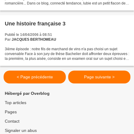
romancière... Dans ce blog, connecté tendance, lubie est un petit flacon de
vin, en alu, capsule type beer noire,...
Une histoire française 3
Publié le 14/04/2006 à 08:51
Par
JACQUES BERTHOMEAU
3ième épisode : notre fils de marchand de vins n'a pas choisi un sujet
convenable Face à son jury de thèse Bachelier doit affronter deux épreuves :
la première, la plus aisée, consiste en un examen oral sur un sujet choisi et
approuvé auparavant, en l'espèce...
< Page précédente
Page suivante >
Hébergé par Overblog
Top articles
Pages
Contact
Signaler un abus