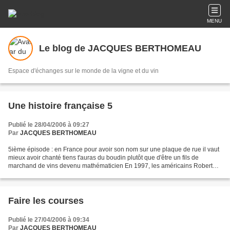
MENU
Le blog de JACQUES BERTHOMEAU
Espace d'échanges sur le monde de la vigne et du vin
Une histoire française 5
Publié le 28/04/2006 à 09:27
Par
JACQUES BERTHOMEAU
5ième épisode : en France pour avoir son nom sur une plaque de rue il vaut
mieux avoir chanté tiens t'auras du boudin plutôt que d'être un fils de
marchand de vins devenu mathématicien En 1997, les américains Robert
Merton et Myron Scholes se sont vus...
Faire les courses
Publié le 27/04/2006 à 09:34
Par
JACQUES BERTHOMEAU