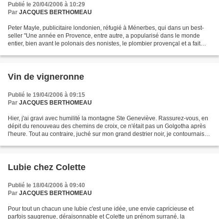
Publié le 20/04/2006 à 10:29
Par
JACQUES BERTHOMEAU
Peter Mayle, publicitaire londonien, réfugié à Ménerbes, qui dans un best-
seller "Une année en Provence, entre autre, a popularisé dans le monde
entier, bien avant le polonais des nonistes, le plombier provençal et a fait
déferler des hordes de japonaises...
Vin de vigneronne
Publié le 19/04/2006 à 09:15
Par
JACQUES BERTHOMEAU
Hier, j'ai gravi avec humilité la montagne Ste Geneviève. Rassurez-vous, en
dépit du renouveau des chemins de croix, ce n'était pas un Golgotha après
l'heure. Tout au contraire, juché sur mon grand destrier noir, je contournais le
Panthéon pour me rendre...
Lubie chez Colette
Publié le 18/04/2006 à 09:40
Par
JACQUES BERTHOMEAU
Pour tout un chacun une lubie c'est une idée, une envie capricieuse et
parfois saugrenue, déraisonnable et Colette un prénom surrané, la