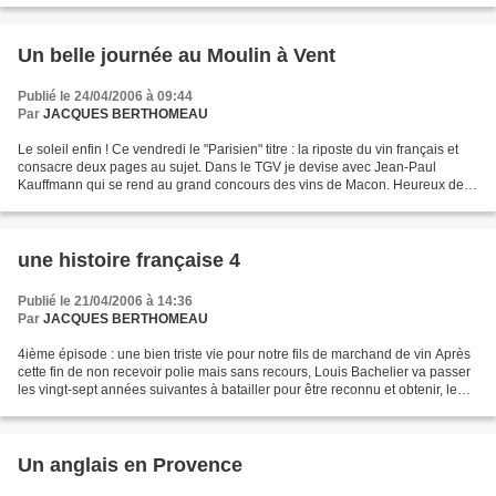
Un belle journée au Moulin à Vent
Publié le 24/04/2006 à 09:44
Par
JACQUES BERTHOMEAU
Le soleil enfin ! Ce vendredi le "Parisien" titre : la riposte du vin français et
consacre deux pages au sujet. Dans le TGV je devise avec Jean-Paul
Kauffmann qui se rend au grand concours des vins de Macon. Heureux de
sortir, d'aller à la rencontre de...
une histoire française 4
Publié le 21/04/2006 à 14:36
Par
JACQUES BERTHOMEAU
4ième épisode : une bien triste vie pour notre fils de marchand de vin Après
cette fin de non recevoir polie mais sans recours, Louis Bachelier va passer
les vingt-sept années suivantes à batailler pour être reconnu et obtenir, le
1er octobre 1927, un...
Un anglais en Provence