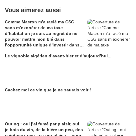
Vous aimerez aussi
Comme Macron m’a raclé ma CSG
sans m’exonérer de ma taxe
d’habitation je suis au regret de ne
pouvoir mettre mon blé dans
l’opportunité unique d'investir dans
une maison de Champagne digitale
Le vignoble algérien d’avant-hier et d’aujourd’hui...
Alain Edouard
Cachez moi ce vin que je ne saurais voir !
Outing : oui j’ai fumé par plaisir, oui
je bois du vin, de la bière un peu, des
spiritueux peu, par pur plaisir… pour