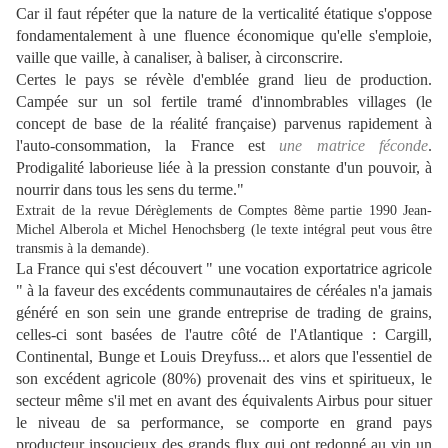
Car il faut répéter que la nature de la verticalité étatique s'oppose
fondamentalement à une fluence économique qu'elle s'emploie,
vaille que vaille, à canaliser, à baliser, à circonscrire.
Certes le pays se révèle d'emblée grand lieu de production.
Campée sur un sol fertile tramé d'innombrables villages (le
concept de base de la réalité française) parvenus rapidement à
l'auto-consommation, la France est
une matrice féconde
.
Prodigalité laborieuse liée à la pression constante d'un pouvoir, à
nourrir dans tous les sens du terme."
Extrait de la revue Dérèglements de Comptes 8ème partie 1990 Jean-
Michel Alberola et Michel Henochsberg (le texte intégral peut vous être
transmis à la demande).
La France qui s'est découvert " une vocation exportatrice agricole
" à la faveur des excédents communautaires de céréales n'a jamais
généré en son sein une grande entreprise de trading de grains,
celles-ci sont basées de l'autre côté de l'Atlantique : Cargill,
Continental, Bunge et Louis Dreyfuss... et alors que l'essentiel de
son excédent agricole (80%) provenait des vins et spiritueux, le
secteur même s'il met en avant des équivalents Airbus pour situer
le niveau de sa performance, se comporte en grand pays
producteur insoucieux des grands flux qui ont redonné au vin un