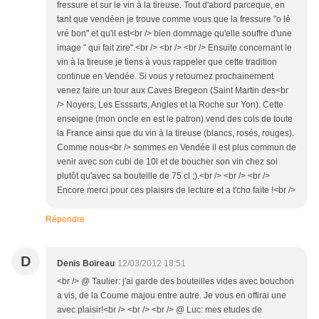
fressure et sur le vin à la tireuse. Tout d'abord parceque, en
tant que vendéen je trouve comme vous que la fressure "o lé
vré bon" et qu'il est<br /> bien dommage qu'elle souffre d'une
image " qui fait zire".<br /> <br /> <br /> Ensuite concernant le
vin à la tireuse je tiens à vous rappeler que cette tradition
continue en Vendée. Si vous y retournez prochainement
venez faire un tour aux Caves Bregeon (Saint Martin des<br
/> Noyers, Les Esssarts, Angles et la Roche sur Yon). Cette
enseigne (mon oncle en est le patron) vend des cols de toute
la France ainsi que du vin à la tireuse (blancs, rosés, rouges).
Comme nous<br /> sommes en Vendée il est plus commun de
venir avec son cubi de 10l et de boucher son vin chez soi
plutôt qu'avec sa bouteille de 75 cl ;).<br /> <br /> <br />
Encore merci pour ces plaisirs de lecture et a t'cho faïte !<br />
Répondre
D
Denis Boireau
12/03/2012 18:51
<br /> @ Taulier: j'ai garde des bouteilles vides avec bouchon
a vis, de la Coume majou entre autre. Je vous en offirai une
avec plaisir!<br /> <br /> <br /> @ Luc: mes etudes de