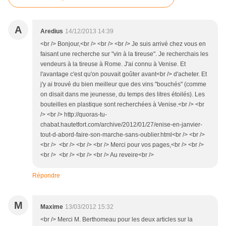
A
Aredius
14/12/2013 14:39
<br /> Bonjour,<br /> <br /> <br /> Je suis arrivé chez vous en
faisant une recherche sur "vin à la tireuse". Je recherchais les
vendeurs à la tireuse à Rome. J'ai connu à Venise. Et
l'avantage c'est qu'on pouvait goûter avant<br /> d'acheter. Et
j'y ai trouvé du bien meilleur que des vins "bouchés" (comme
on disait dans me jeunesse, du temps des litres étoilés). Les
bouteilles en plastique sont recherchées à Venise.<br /> <br
/> <br /> http://quoras-tu-
chabat.hautetfort.com/archive/2012/01/27/enise-en-janvier-
tout-d-abord-faire-son-marche-sans-oublier.html<br /> <br />
<br /> <br /> <br /> <br /> Merci pour vos pages,<br /> <br />
<br /> <br /> <br /> <br /> Au reveire<br />
Répondre
M
Maxime
13/03/2012 15:32
<br /> Merci M. Berthomeau pour les deux articles sur la