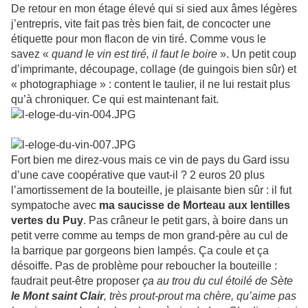
De retour en mon étage élevé qui si sied aux âmes légères
j’entrepris, vite fait pas très bien fait, de concocter une
étiquette pour mon flacon de vin tiré. Comme vous le
savez «
quand le vin est tiré, il faut le boire
». Un petit coup
d’imprimante, découpage, collage (de guingois bien sûr) et
« photographiage » : content le taulier, il ne lui restait plus
qu’à chroniquer. Ce qui est maintenant fait.
Fort bien me direz-vous mais ce vin de pays du Gard issu
d’une cave coopérative que vaut-il ? 2 euros 20 plus
l’amortissement de la bouteille, je plaisante bien sûr : il fut
sympatoche avec
ma saucisse de Morteau aux lentilles
vertes du Puy
. Pas crâneur le petit gars, à boire dans un
petit verre comme au temps de mon grand-père au cul de
la barrique par gorgeons bien lampés. Ça coule et ça
désoiffe. Pas de problème pour reboucher la bouteille :
faudrait peut-être proposer
ça au trou du cul étoilé de Sète
le Mont saint Clair
, très prout-prout ma chère, qu’aime pas