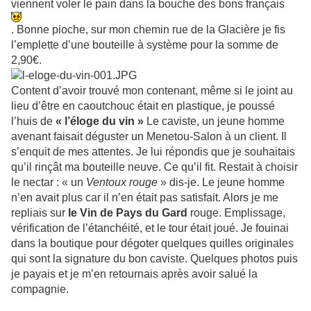
viennent voler le pain dans la bouche des bons français
. Bonne pioche, sur mon chemin rue de la Glacière je fis
l’emplette d’une bouteille à système pour la somme de
2,90€.
Content d’avoir trouvé mon contenant, même si le joint au
lieu d’être en caoutchouc était en plastique, je poussé
l’huis de
« l’éloge du vin »
Le caviste, un jeune homme
avenant faisait déguster un Menetou-Salon à un client. Il
s’enquit de mes attentes. Je lui répondis que je souhaitais
qu’il rinçât ma bouteille neuve. Ce qu’il fit. Restait à choisir
le nectar : « un
Ventoux rouge
» dis-je. Le jeune homme
n’en avait plus car il n’en était pas satisfait. Alors je me
repliais sur
le Vin de Pays du Gard
rouge. Emplissage,
vérification de l’étanchéité, et le tour était joué. Je fouinai
dans la boutique pour dégoter quelques quilles originales
qui sont la signature du bon caviste. Quelques photos puis
je payais et je m’en retournais après avoir salué la
compagnie.