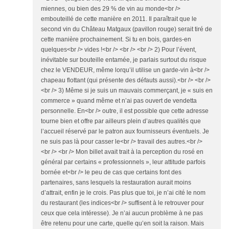
miennes, ou bien des 29 % de vin au monde<br />
embouteillé de cette manière en 2011. Il paraîtrait que le
second vin du Château Matgaux (pavillon rouge) serait tiré de
cette manière prochainement. Si tu en bois, gardes-en
quelques<br /> vides !<br /> <br /> <br /> 2) Pour l’évent,
inévitable sur bouteille entamée, je parlais surtout du risque
chez le VENDEUR, même lorqu’il utilise un garde-vin à<br />
chapeau flottant (qui présente des défauts aussi).<br /> <br />
<br /> 3) Même si je suis un mauvais commerçant, je « suis en
commerce » quand même et n’ai pas ouvert de vendetta
personnelle. En<br /> outre, il est possible que cette adresse
tourne bien et offre par ailleurs plein d’autres qualités que
l’accueil réservé par le patron aux fournisseurs éventuels. Je
ne suis pas là pour casser le<br /> travail des autres.<br />
<br /> <br /> Mon billet avait trait à la perception du rosé en
général par certains « professionnels », leur attitude parfois
bornée et<br /> le peu de cas que certains font des
partenaires, sans lesquels la restauration aurait moins
d’attrait, enfin je le crois. Pas plus que toi, je n’ai cité le nom
du restaurant (les indices<br /> suffisent à le retrouver pour
ceux que cela intéresse). Je n’ai aucun problème à ne pas
être retenu pour une carte, quelle qu’en soit la raison. Mais