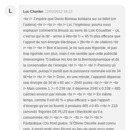
L
Luc Charlier
12/03/2012 18:22
<br /> J’espère que Denis Boireau tombera sur ce billet (on
l’aidera).<br /> <br /> <br /> Lui, l’ingénieur, pourra nous
expliquer comment la tireuse au verre de Loïc Couaillier – ça,
c’est lui qui le dit – arrive à être<br /> « 45 % plus efficace que
l’apport de son énergie électrique » (fin<br /> de citation).<br
/> <br /> <br /> Bon d’accord, je ne suis pas frigoriste, et pas
trop rigoriste non plus, mais il me semble que cette publicité
(mensongère ?) bafoue les lois de la thermodynamique et de
la conservation de l’énergie.<br /> <br /> <br /> Prenons un
exemple, puisqu’il paraît que la puissance nominale est de 34
W.<br /> <br /> <br /> Donc, en une minute, l’appareil dépense
une énergie de 34 W x 60 sec = 2040 joules.<br /> <br /> <br
/> Mais comme 1 J = 0.238 cal, il dépense 2040 x 0.238 = 485
calories environ par minute.<br /> <br /> <br /> En même
temps, comme il est 45 % « plus efficace » que l’apport
d’énergie qu’on lui fournit, il produira 485 x 0.45 =<br /> 218
(arrondi) frigories DE PLUS que l’électricité qu’il a
consommée.<br /> <br /> <br /> <br /> <br /> <br />
Fantastique ! Du froid gratos. Si Olivier Decelle avait connu
cela, il serait resté chez Picard au lieu de venir nous emm ...