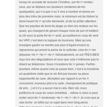
lorsqu’on accepte de recevoir Christine, sur<br /> rendez-
vous, qui se déplace sur plusieurs centaines de km
quelquefois, qui n’a que 4 ou 5 vins à montrer et donne en
plus des infos de première main, le minimum est de libérer la
demi-heure<br /> qu’elle demande, et de lui prêter attention.
Que les payotes de bord de plage ou bien les restaus sur les
quais, qui changent de gérant chaque mois de juin et mettent
la clé sous la porte fin<br /> août, accueillent en coup de vent
les VRP, c’est dans la logique du business. Mais qu’une
enseigne gastro ne montre pas plus d’égard envers la
vigneronne qui prend la peine de le solliciter, cela<br /> me
dépasse.<br /> <br /> <br /> Généralement, on est TRES BIEN
reçu lors des dégustations et ceux que cela n’intéresse pas le
disent au téléphone. Nous n’insistons<br /> jamais. Parfois
pourtant, même quand cela se passe bien, c’est à la troisième
où quatrième visite que le vin finit par trouver sa place
(opportunité de cave, déception par rapport à un<br />
concurrent, nouveau plat à la carte, changement de politique
de prix ...) et il n’y a aucun mal à cela. Bien sûr, nous
préférons le coup de coeur immédiat ... même si celui-ci peut
rester sans<br /> lendemain.<br /> <br /> <br /> Je crois que je
vais écrire un billet sur ce sujet dans mon blog perso