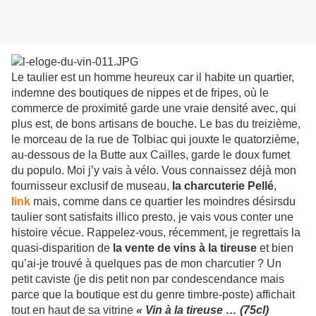
Le taulier est un homme heureux car il habite un quartier,
indemne des boutiques de nippes et de fripes, où le
commerce de proximité garde une vraie densité avec, qui
plus est, de bons artisans de bouche. Le bas du treizième,
le morceau de la rue de Tolbiac qui jouxte le quatorzième,
au-dessous de la Butte aux Cailles, garde le doux fumet
du populo. Moi j’y vais à vélo. Vous connaissez déjà mon
fournisseur exclusif de museau,
la charcuterie Pellé
,
link
mais, comme dans ce quartier les moindres désirsdu
taulier sont satisfaits illico presto, je vais vous conter une
histoire vécue. Rappelez-vous, récemment, je regrettais la
quasi-disparition de
la vente de vins à la tireuse
et bien
qu’ai-je trouvé à quelques pas de mon charcutier ? Un
petit caviste (je dis petit non par condescendance mais
parce que la boutique est du genre timbre-poste) affichait
tout en haut de sa vitrine
« Vin à la tireuse … (75cl)