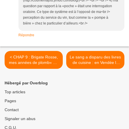
(http://coumemajou.jimdo.com/blog/)<br /> <br /> <br /> 4) ma
question par rapport à la «poche » était une interrogation
oratoire. Ce type de système est à l’opposé de ma<br />
perception du service du vin, tout comme la « pompe à
bière » chez le particulier d’ailleurs.<br />
Répondre
< CHAP 9 : Brigate Rosse,
Le sang a disparu des livres
mes années de plomb« On
de cuisine : en Vendée la
peut dire de Trotski ce
fressure résiste contre
qu’on peut dire de tant
l’exsangue, alors parlons-
d’autres hommes d’action :
en puis buvons un verre de
Hébergé par Overblog
c’était un écrivain raté. »
Gros Plant… >
Top articles
Pages
Contact
Signaler un abus
C.G.U.