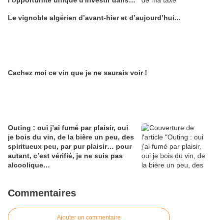
l’opportunité unique d'investir dans
une maison de Champagne digitale
Le vignoble algérien d’avant-hier et d’aujourd’hui...
Alain Edouard
Cachez moi ce vin que je ne saurais voir !
Outing : oui j’ai fumé par plaisir, oui
je bois du vin, de la bière un peu, des
spiritueux peu, par pur plaisir… pour
autant, c’est vérifié, je ne suis pas
alcoolique…
Commentaires
Ajouter un commentaire