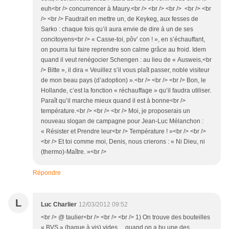
euh<br /> concurrencer à Maury.<br /> <br /> <br /> <br /> <br
/> <br /> Faudrait en mettre un, de Keykeg, aux fesses de
Sarko : chaque fois qu’il aura envie de dire à un de ses
concitoyens<br /> « Casse-toi, pôv’ con ! », en s’échauffant,
on pourra lui faire reprendre son calme grâce au froid. Idem
quand il veut renégocier Schengen : au lieu de « Ausweis,<br
/> Bitte », il dira « Veuillez s’il vous plaît passer, noble visiteur
de mon beau pays (d’adoption) ».<br /> <br /> <br /> Bon, le
Hollande, c’est la fonction « réchauffage » qu’il faudra utiliser.
Paraît qu’il marche mieux quand il est à bonne<br />
température.<br /> <br /> <br /> Moi, je proposerais un
nouveau slogan de campagne pour Jean-Luc Mélanchon :
« Résister et Prendre leur<br /> Température ! »<br /> <br />
<br /> Et toi comme moi, Denis, nous crierons : « Ni Dieu, ni
(thermo)-Maître. »<br />
Répondre
L
Luc Charlier
12/03/2012 09:52
<br /> @ taulier<br /> <br /> <br /> 1) On trouve des bouteilles
« BVS » (bague à vis) vides ... quand on a bu une des