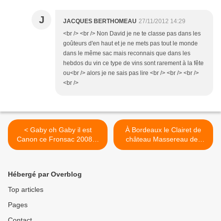
J
JACQUES BERTHOMEAU
27/11/2012 14:29
<br /> <br /> Non David je ne te classe pas dans les
goûteurs d'en haut et je ne mets pas tout le monde
dans le même sac mais reconnais que dans les
hebdos du vin ce type de vins sont rarement à la fête
ou<br /> alors je ne sais pas lire <br /> <br /> <br />
<br />
< Gaby oh Gaby il est
À Bordeaux le Clairet de
Canon ce Fronsac 2008…
château Massereau des
de Poussard à Miss Glou
Chaigneau fait le miel du
Glou en passant par
Taulier >
Jacques Dupont…
Hébergé par Overblog
Top articles
Pages
Contact