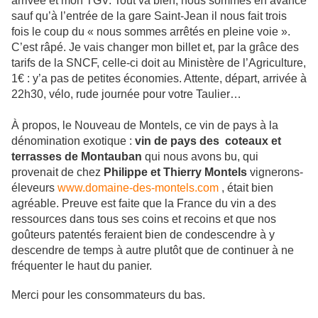
arrivée et mon TGV. Tout va bien, nous sommes en avance
sauf qu’à l’entrée de la gare Saint-Jean il nous fait trois
fois le coup du « nous sommes arrêtés en pleine voie ».
C’est râpé. Je vais changer mon billet et, par la grâce des
tarifs de la SNCF, celle-ci doit au Ministère de l’Agriculture,
1€ : y’a pas de petites économies. Attente, départ, arrivée à
22h30, vélo, rude journée pour votre Taulier…
À propos, le Nouveau de Montels, ce vin de pays à la
dénomination exotique :
vin de pays des coteaux et
terrasses de Montauban
qui nous avons bu, qui
provenait de chez
Philippe et Thierry Montels
vignerons-
éleveurs
www.domaine-des-montels.com
, était bien
agréable. Preuve est faite que la France du vin a des
ressources dans tous ses coins et recoins et que nos
goûteurs patentés feraient bien de condescendre à y
descendre de temps à autre plutôt que de continuer à ne
fréquenter le haut du panier.
Merci pour les consommateurs du bas.