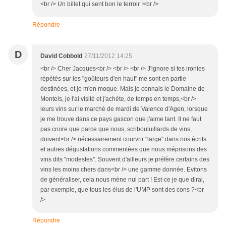
<br /> Un billet qui sent bon le terroir !<br />
Répondre
D
David Cobbold
27/11/2012 14:25
<br /> Cher Jacques<br /> <br /> <br /> J'ignore si tes ironies
répétés sur les "goûteurs d'en haut" me sont en partie
destinées, et je m'en moque. Mais je connais le Domaine de
Montels, je l'ai visité et j'achète, de temps en temps,<br />
leurs vins sur le marché de mardi de Valence d'Agen, lorsque
je me trouve dans ce pays gascon que j'aime tant. Il ne faut
pas croire que parce que nous, scribouluillards de vins,
doivent<br /> nécessairement courvrir "large" dans nos écrits
et autres dégustations commentées que nous méprisons des
vins dits "modestes". Souvent d'ailleurs je préfère certains des
vins les moins chers dans<br /> une gamme donnée. Evitons
de généraliser, cela nous mène nul part ! Est-ce je que dirai,
par exemple, que tous les élus de l'UMP sont des cons ?<br
/>
Répondre