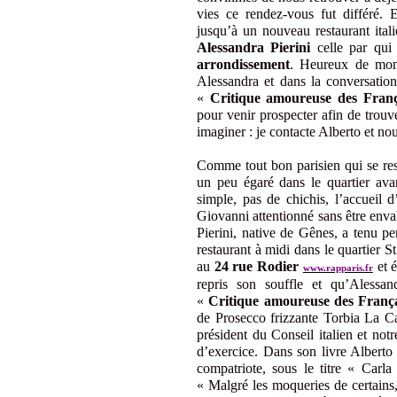
vies ce rendez-vous fut différé.
jusqu’à un nouveau restaurant ital
Alessandra Pierini
celle par qui 
arrondissement
. Heureux de mon 
Alessandra et dans la conversatio
«
Critique amoureuse des Franç
pour venir prospecter afin de trouver
imaginer : je contacte Alberto et no
Comme tout bon parisien qui se respe
un peu égaré dans le quartier ava
simple, pas de chichis, l’accueil d
Giovanni attentionné sans être enva
Pierini, native de Gênes, a tenu pe
restaurant à midi dans le quartier St 
au
24 rue Rodier
et 
www.rapparis.fr
repris son souffle et qu’Alessa
«
Critique amoureuse des Franç
de Prosecco frizzante Torbia La C
président du Conseil italien et not
d’exercice. Dans son livre Alberto
compatriote, sous le titre « Carla 
« Malgré les moqueries de certains,