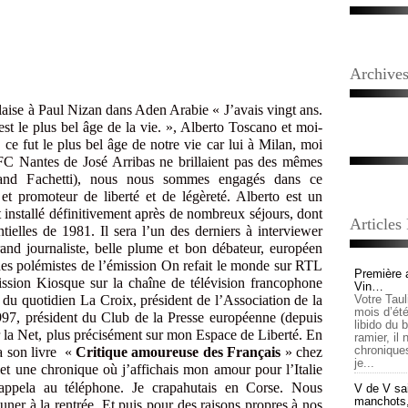
Archive
aise à Paul Nizan dans Aden Arabie « J’avais vingt ans.
est le plus bel âge de la vie. », Alberto Toscano et moi-
ce fut le plus bel âge de notre vie car lui à Milan, moi
C Nantes de José Arribas ne brillaient pas des mêmes
grand Fachetti), nous nous sommes engagés dans ce
et promoteur de liberté et de légèreté. Alberto est un
st installé définitivement après de nombreux séjours, dont
Articles
ntielles de 1981. Il sera l’un des derniers à interviewer
and journaliste, belle plume et bon débateur, européen
 des polémistes de l’émission On refait le monde sur RTL
Première 
mission Kiosque sur la chaîne de télévision francophone
Vin…
 du quotidien La Croix, président de l’Association de la
Votre Tau
mois d’été,
97, président du Club de la Presse européenne (depuis
libido du 
la Net, plus précisément sur mon Espace de Liberté. En
ramier, il
chronique
a son livre
«
Critique amoureuse des Français
»
chez
je...
let
une chronique où j’affichais mon amour pour l’Italie
appela au téléphone. Je crapahutais en Corse. Nous
V de V sai
manchots, e
ner à la rentrée. Et puis pour des raisons propres à nos