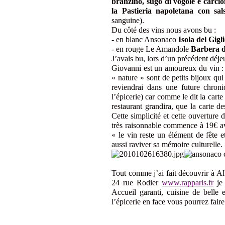
branzino, sugo di vogole e carcio
la Pastieria napoletana con sal
sanguine).
Du côté des vins nous avons bu :
- en blanc Ansonaco
Isola del Gigl
- en rouge Le Amandole
Barbera d
J’avais bu, lors d’un précédent déj
Giovanni est un amoureux du vin : ç
« nature » sont de petits bijoux qui
reviendrai dans une future chron
l’épicerie) car comme le dit la carte
restaurant grandira, que la carte d
Cette simplicité et cette ouverture 
très raisonnable commence à 19€ a
« le vin reste un élément de fête 
aussi raviver sa mémoire culturelle.
Tout comme j’ai fait découvrir à Alb
24 rue Rodier
www.rapparis.fr
je
Accueil garanti, cuisine de belle
l’épicerie en face vous pourrez fai