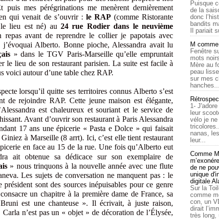
Puisque c
 Et puis mes pérégrinations me menèrent dernièrement
de la sais
ien qui venait de s’ouvrir :
le RAP
(comme Ristorante
donc l’his
bandits ma
le lieu est né) au
24 rue Rodier dans le neuvième
Il pariait s
repas avant de reprendre le collier je papotais avec
n j’évoquai Alberto. Bonne pioche, Alessandra avait lu
M comme a
Fenêtre su
ais
»
dans le TGV Paris-Marseille qu’elle empruntait
mots noirs
 le lieu de son restaurant parisien. La suite est facile à
Mère au f
peau lisse
us voici autour d’une table chez RAP.
sur mes c
hanches..
cte lorsqu’il quitte ses territoires connus Alberto s’est
Rétrospec
nt de rejoindre RAP. Cette jeune maison est élégante,
1- J'adore
’Alessandra est chaleureux et souriant et le service de
leur scoot
hissant. Avant d’ouvrir son restaurant à Paris Alessandra
vélo je n
tricolores
ndant 17 ans une épicerie « Pasta e Dolce » qui faisait
nanas, les
Giniez à Marseille (8 arrt). Ici, c’est elle tient restaurant
leur...
épicerie en face au 15 de la rue. Une fois qu’Alberto eut
Comme Ma
ndra ait obtenue sa dédicace sur son exemplaire de
m’exonérer
ais
»
nous trinquons à la nouvelle année avec une flute
de ne pouv
unique d'
aneva. Les sujets de conversation ne manquent pas : le
digitale A
re président sont des sources inépuisables pour ce genre
Sur la Toi
 consacre un chapitre à la première dame de France, sa
comme moi
con, un V
Bruni est une chanteuse ». Il écrivait, à juste raison,
dirait l’i
 Carla n’est pas un « objet » de décoration de l’Élysée,
très long,