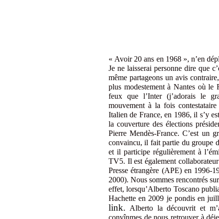
« Avoir 20 ans en 1968 », n’en dépl
Je ne laisserai personne dire que c’
même partageons un avis contraire, 
plus modestement à Nantes où le F
feux que l’Inter (j’adorais le 
mouvement à la fois contestataire 
Italien de France, en 1986, il s’y e
la couverture des élections préside
Pierre Mendès-France. C’est un gr
convaincu, il fait partie du groupe
et il participe régulièrement à l’é
TV5. Il est également collaborateur
Presse étrangère (APE) en 1996-19
2000). Nous sommes rencontrés sur 
effet, lorsqu’Alberto Toscano publi
Hachette en 2009
je pondis
en juil
link
.
Alberto la découvrit et m’
convînmes de nous retrouver à déjeu