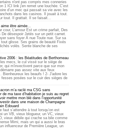
ertains n'ont pas compris mes conneries
on 1 ICI link j'en remet une louchée. C’est
toire d’un mec qui passait sa vie avec les
nchots dans les casinos. Il jouait à tout.
ur tout. Il grattait. Il se faisait...
ime être aimée...
r cour, L’amour Est un crime parfait, Des
 De désespoir Jetés sur un petit carnet.
oyer sans foyer À nue Toute nue. Sur sa
 tout glisse. Ses grains de beauté Fixés
lichés volés. Sente blanche de ses
.
tive 2006 : les Béatitudes de Berthomeau
 les mecs, le cul vissé sur le siège de
er, qui m'invectivent parce que sur mon
e démarre pas assez vite aux feux
... Bienheureux les beaufs ! 2- J'adore les
 fesses posées sur le cuir des sièges de
cron m’a raclé ma CSG sans
 de ma taxe d’habitation je suis au regret
oir mettre mon blé dans l’opportunité
investir dans une maison de Champagne
lain Edouard
le faut s’attendre à tout lorsqu’on est
 un VB, vieux blogueur, un VC, vieux
D, vieux débile qui crache sa bile comme
mmense Mimi, mais un qui a aussi le bras
 un influenceur de Première League, un