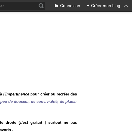
Connexion
+
Créer mon blog
 à
l'impertinence
pour créer ou recréer des
peu de douceur, de convivialité, de plaisir
 droite (c'est gratuit
)
surtout ne pas
avoris .