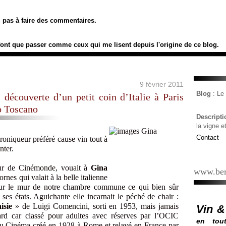
ez pas à faire des commentaires.
font que passer comme ceux qui me lisent depuis l'origine de ce blog.
9 février 2011
Blog
: L
 découverte d’un petit coin d’Italie à Paris
o Toscano
Descript
la vigne e
Contact
roniqueur préféré cause vin tout à
nter.
eur de Cinémonde, vouait à
Gina
www.ber
nes qui valait à la belle italienne
 sur le mur de notre chambre commune ce qui bien sûr
 ses états. Aguichante elle incarnait le péché de chair :
isie
» de Luigi Comencini, sorti en 1953, mais jamais
Vin &
rd car classé pour adultes avec réserves par l’OCIC
en tout
 du Cinéma créé en 1928 à Rome et relayé en France par