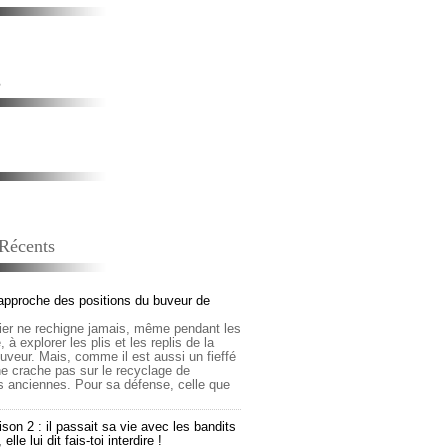
s
 Récents
approche des positions du buveur de
lier ne rechigne jamais, même pendant les
 à explorer les plis et les replis de la
buveur. Mais, comme il est aussi un fieffé
 ne crache pas sur le recyclage de
s anciennes. Pour sa défense, celle que
son 2 : il passait sa vie avec les bandits
lle lui dit fais-toi interdire !