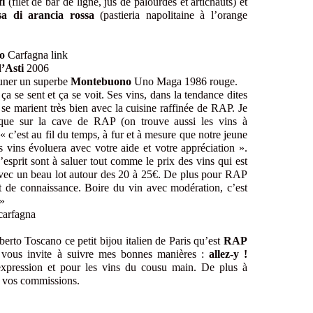
fi
(filet de bar de ligne, jus de palourdes et artichauts) et
sa di arancia rossa
(pastieria napolitaine à l’orange
io
Carfagna
link
’Asti
2006
euner un superbe
Montebuono
Uno Maga 1986 rouge.
a se sent et ça se voit. Ses vins, dans la tendance dites
 se marient très bien avec la cuisine raffinée de RAP. Je
ique sur la cave de RAP (on trouve aussi les vins à
 « c’est au fil du temps, à fur et à mesure que notre jeune
es vins évoluera avec votre aide et votre appréciation ».
d’esprit sont à saluer tout comme le prix des vins qui est
vec un beau lot autour des 20 à 25€. De plus pour RAP
et de connaissance. Boire du vin avec modération, c’est
 »
erto Toscano ce petit bijou italien de Paris qu’est
RAP
 vous invite à suivre mes bonnes manières :
allez-y !
 expression et pour les vins du cousu main. De plus à
re vos commissions.