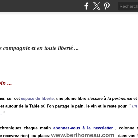
compagnie et en toute liberté ...
n ...
ner, sur cet
espace de liberté
, u
ne plume libre s'essaie à
la pertinence
et
st autour de la Table où l'on partage le pain, le vin et le reste pour
"
un 
.
"
 chroniques chaque matin
abonnez-vous à la newsletter
, colonne de
www.berthomeau.com
e recevrez rien)
ou placez
d
ans vos f