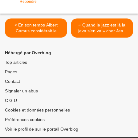
Répondre
< En son temps Albert
« Quand le jazz est là la
Camus considérait le
java s’en va » cher Jean
journalisme comme «le plus
Natoli et si les vins à défaut
beau métier du monde : de
dit nus étaient du post-rock
nos jours serait-ce celui de
expérimental ? Oiseaux-
Hébergé par Overblog
vigneron ?
Tempête >
Top articles
Pages
Contact
Signaler un abus
C.G.U.
Cookies et données personnelles
Préférences cookies
Voir le profil de sur le portail Overblog