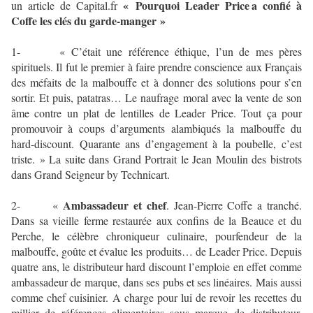
« Pourquoi Leader Price a confié à
un article de Capital.fr
Coffe les clés du garde-manger »
1- « C’était une référence éthique, l’un de mes pères
spirituels. Il fut le premier à faire prendre conscience aux Français
des méfaits de la malbouffe et à donner des solutions pour s’en
sortir. Et puis, patatras… Le naufrage moral avec la vente de son
âme contre un plat de lentilles de Leader Price. Tout ça pour
promouvoir à coups d’arguments alambiqués la malbouffe du
hard-discount. Quarante ans d’engagement à la poubelle, c’est
triste. » La suite dans Grand Portrait le Jean Moulin des bistrots
dans Grand Seigneur by Technicart.
Ambassadeur et chef
2- «
. Jean-Pierre Coffe a tranché.
Dans sa vieille ferme restaurée aux confins de la Beauce et du
Perche, le célèbre chroniqueur culinaire, pourfendeur de la
malbouffe, goûte et évalue les produits… de Leader Price. Depuis
quatre ans, le distributeur hard discount l’emploie en effet comme
ambassadeur de marque, dans ses pubs et ses linéaires. Mais aussi
comme chef cuisinier. A charge pour lui de revoir les recettes du
millier de références alimentaires sous marque de distributeur.