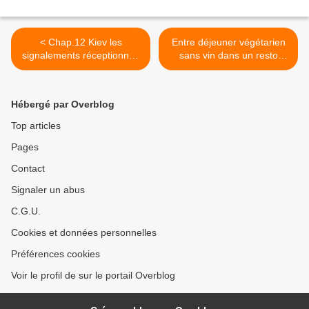
< Chap.12 Kiev les
Entre déjeuner végétarien
signalements réceptionnés
sans vin dans un resto
par Tracfin mentionnent des
italien et bouffer seul dans
investisseurs russes,
un bureau de 12m2 faut-il
chinois et ukrainiens dans
choisir : des chercheurs
Hébergé par Overblog
le secteur vitivinicole
allemands l’ont fait >
Top articles
Pages
Contact
Signaler un abus
C.G.U.
Cookies et données personnelles
Préférences cookies
Voir le profil de sur le portail Overblog