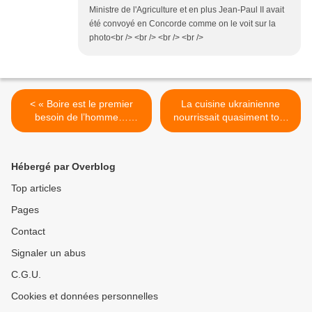
Ministre de l'Agriculture et en plus Jean-Paul II avait
été convoyé en Concorde comme on le voit sur la
photo<br /> <br /> <br /> <br />
< « Boire est le premier
La cuisine ukrainienne
besoin de l’homme…
nourrissait quasiment tout
Jamais personne ne fait la
l’empire socialiste : «
grève de la soif. Elle, elle
chitnitza » le garde-manger
tue. » un très beau texte de
du pays (un texte à lire pour
Hébergé par Overblog
Raymond Dumay.
comprendre l’Ukraine) >
Top articles
Pages
Contact
Signaler un abus
C.G.U.
Cookies et données personnelles