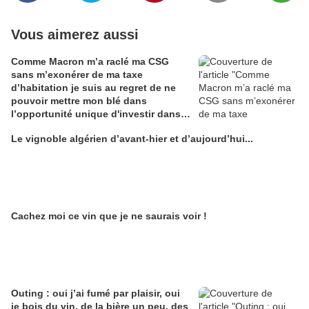
Vous aimerez aussi
Comme Macron m’a raclé ma CSG
sans m’exonérer de ma taxe
d’habitation je suis au regret de ne
pouvoir mettre mon blé dans
l’opportunité unique d'investir dans
une maison de Champagne digitale
Le vignoble algérien d’avant-hier et d’aujourd’hui...
Alain Edouard
Cachez moi ce vin que je ne saurais voir !
Outing : oui j’ai fumé par plaisir, oui
je bois du vin, de la bière un peu, des