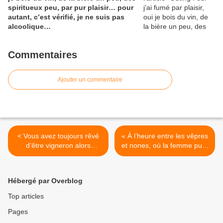
spiritueux peu, par pur plaisir… pour
autant, c’est vérifié, je ne suis pas
alcoolique…
Commentaires
Ajouter un commentaire
< Vous avez toujours rêvé
« À l’heure entre les vêpres
d’être vigneron alors
et nones, où la femme pure
devenez-le par procuration
ne se promène pas, gna
: mettez des picaillons dans
Pina» proverbe sicilien >
la cave de Catherine
Hébergé par Overblog
Bernard…
Top articles
Pages