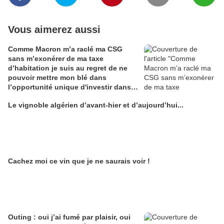
Vous aimerez aussi
Comme Macron m’a raclé ma CSG
sans m’exonérer de ma taxe
d’habitation je suis au regret de ne
pouvoir mettre mon blé dans
l’opportunité unique d'investir dans
une maison de Champagne digitale
Le vignoble algérien d’avant-hier et d’aujourd’hui...
Alain Edouard
Cachez moi ce vin que je ne saurais voir !
Outing : oui j’ai fumé par plaisir, oui