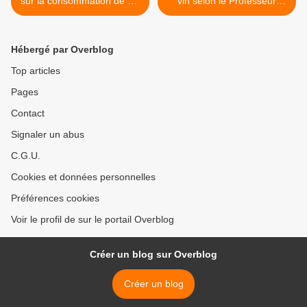
sur la consommation de vin
vin selon le Professeur
: pourquoi ne pas
Berthomeau: Luc et Denis
demander aux candidats à
passent aux travaux
la Présidence de faire
pratiques. >
Hébergé par Overblog
sponsoriser Météo France
par les Vins de France !
Top articles
Pages
Contact
Signaler un abus
C.G.U.
Cookies et données personnelles
Préférences cookies
Voir le profil de sur le portail Overblog
Créer un blog sur Overblog
Créer un blog