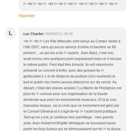
/> <br /> <br /> <br /> <br /> <br /> <br /> <br /> <br /> <br />
Répondre
L
Luc Charlier
09/08/2011 08:49
<br /> <br /> Les Rita Mitsouko sont venus au Campo Santo à
l’été 2007, sans qu’aucun service d’ordre ni barrière ne fût
présent ... ce qui les a<br /> surpris. Joan Baez, c’est vrai,
avait connu cela quelques jours auparavant mais ce n’est pas
le même public. Fred était très émacié. Ils ont néanmoins
présenté un concert d’enfer, avec des gosses<br />
gesticulant à 1 m de distance du podium (non surélevé) et
tout le public des moins jeunes debout en arc de cercle. Au
départ, c’était des places assises ! La Mairie de Perpignan est
plus<br /> connue pour son organisation de la fraude
électorale que pour les événements musicaux. Et là je suis
mauvaise langue, car je crois que ce monument est géré par
le Conseil Général et il s’agit de<br /> l’autre bord politique.
Tant qu’on y est, je continue mon persiflage : mes grands
amis Jean-Hubert et Brigitte Verdaguer se trouvaient aussi
parmi les fous furieux qui se trémoussaient sur<br /> la douce