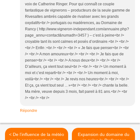
voix de Catherine Ringer. Pour qui connaît ce couple
fantastique de vignerons – producteurs de la seule gamme de
Rivesaltes ambrés capable de rivaliser avec les grands
oxydatifs<br /> portugais ou madérences, au Domaine de
Rancy ( http://www.vigneron-independant.com/annuaire.php?
page_annu=contact&numadh=3457 ) – c’est à peine<br />
croyable tant ils sont calmes et posés d’ordinaire.<br /> <br />
<br /> Enfin :<br /> <br /> <br /> « Je fais que penser<br /> <br
/> <br /> A mon amoureux<br /> <br /> <br /> Je fais que de
penser<br /> <br /> <br /> A nous deux<br /> <br /> <br />
D’ailleurs, ça vient tout seul<br /> <br /> <br /> Un moment à
moi et c’est reparti<br /> <br /> <br /> Un moment à moi,
voilà<br /> <br /> <br /> Je revis nos heures<br /> <br /> <br />
Et ça, ça vient tout seul ... »<br /> <br /> <br /> chante la belle.
Ma mère, veuve depuis 3 mois, fait pareil à 81 ans.<br /> <br
/> <br /> <br />
Répondre
< De l’influence de la météo
Expansion du domaine du