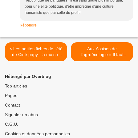
"république de banquiers". Il est sans doute plus important,
pour une élite politique, d'être imprégné d'une culture
humaniste que par celle du profit !
Répondre
< Les petites fiches de l’été
Aux Assises de
de Ciné papy : la maison
l’agroécologie « Il faut
sera fermée en août
remettre des arbres dans
les vignes » pour qu’elles
grimpent vers le ciel ? >
Hébergé par Overblog
Top articles
Pages
Contact
Signaler un abus
C.G.U.
Cookies et données personnelles