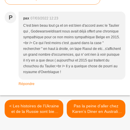
P
pax
07/03/2022 12:23
C'est bien beau tout ça et on est bien d'accord avec le Taulier
qui , Godewarsveldisant nous avait déjà offert une chronique
sympathique pour ce non moins sympathique Belge en 2015.
<br /> Ce qui l'est moins c'est ,quand dans la case "
rechercher " en haut à droite, on tape Raoul de etc...s'affichent
un grand nombre d'occurrences, qui n' ont rien à voir puisque
il n'y en a que deux ( aujourd'hui et 2015 qui traitent du
chouchou du Taulier.<br /> Il y a quelque chose de pourri au
royaume d'Overblague !
Répondre
< Les histoires de l’Ukraine
Pas la peine d’aller chez
et de la Russie sont bien
Karen’s Diner en Australie
sûr liées, via
pour « Nourriture
l’URSS&l’Empire russe, la
délicieuse, serveurs
religion orthodoxe et bien
exécrables » il suffit d’aller