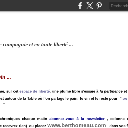
compagnie et en toute liberté ...
n ...
ner, sur cet
espace de liberté
, u
ne plume libre s'essaie à
la pertinence
et
st autour de la Table où l'on partage le pain, le vin et le reste pour
"
un 
.
"
 chroniques chaque matin
abonnez-vous à la newsletter
, colonne de
www.berthomeau.com
e recevrez rien)
ou placez
d
ans vos f