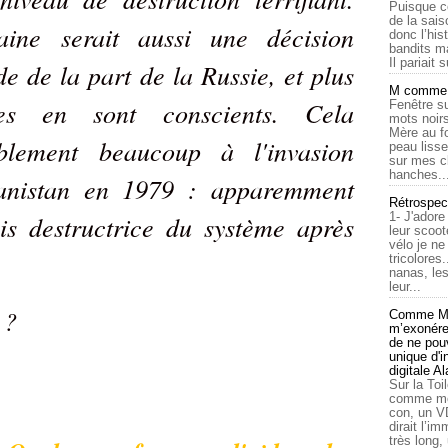
Puisque c
de la sais
aine serait aussi une décision
donc l’his
bandits ma
Il pariait s
e de la part de la Russie, et plus
M comme a
es en sont conscients. Cela
Fenêtre su
mots noirs
Mère au f
ablement beaucoup à l'invasion
peau lisse
sur mes c
hanches..
hanistan en 1979 : apparemment
Rétrospec
is destructrice du système après
1- J'adore
leur scoot
vélo je n
tricolores
nanas, les
leur...
 ?
Comme Ma
m’exonérer
de ne pouv
unique d'
digitale A
Sur la Toi
comme moi
con, un V
dirait l’i
très long,