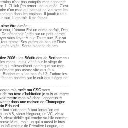
ertains n'ont pas compris mes conneries
on 1 ICI link j'en remet une louchée. C’est
toire d’un mec qui passait sa vie avec les
nchots dans les casinos. Il jouait à tout.
ur tout. Il grattait. Il se faisait...
ime être aimée...
r cour, L’amour Est un crime parfait, Des
 De désespoir Jetés sur un petit carnet.
oyer sans foyer À nue Toute nue. Sur sa
 tout glisse. Ses grains de beauté Fixés
lichés volés. Sente blanche de ses
.
tive 2006 : les Béatitudes de Berthomeau
 les mecs, le cul vissé sur le siège de
er, qui m'invectivent parce que sur mon
e démarre pas assez vite aux feux
... Bienheureux les beaufs ! 2- J'adore les
 fesses posées sur le cuir des sièges de
cron m’a raclé ma CSG sans
 de ma taxe d’habitation je suis au regret
oir mettre mon blé dans l’opportunité
investir dans une maison de Champagne
lain Edouard
le faut s’attendre à tout lorsqu’on est
 un VB, vieux blogueur, un VC, vieux
D, vieux débile qui crache sa bile comme
mmense Mimi, mais un qui a aussi le bras
 un influenceur de Première League, un