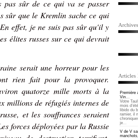
s pas sûr de ce qui va se passer
as sûr que le Kremlin sache ce qui
En effet, je ne suis pas sûr qu'il y
Archive
es élites russes sur ce qui devrait
raine serait une horreur pour les
Articles
ont rien fait pour la provoquer.
viron quatorze mille morts à la
Première 
Vin…
x millions de réfugiés internes de
Votre Tau
mois d’été,
libido du 
russe, et les souffrances seraient
ramier, il
chronique
 Les forces déployées par la Russie
je...
V de V sai
iveau de destruction terrifiant.
manchots, e