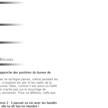
s
 Récents
approche des positions du buveur de
lier ne rechigne jamais, même pendant les
 à explorer les plis et les replis de la
buveur. Mais, comme il est aussi un fieffé
 ne crache pas sur le recyclage de
s anciennes. Pour sa défense, celle que
son 2 : il passait sa vie avec les bandits
lle lui dit fais-toi interdire !