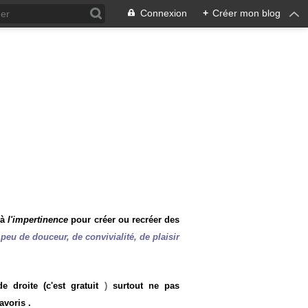
Connexion
+
Créer mon blog
 à
l'impertinence
pour créer ou recréer des
peu de douceur, de convivialité, de plaisir
 droite (c'est gratuit
)
surtout ne pas
avoris .