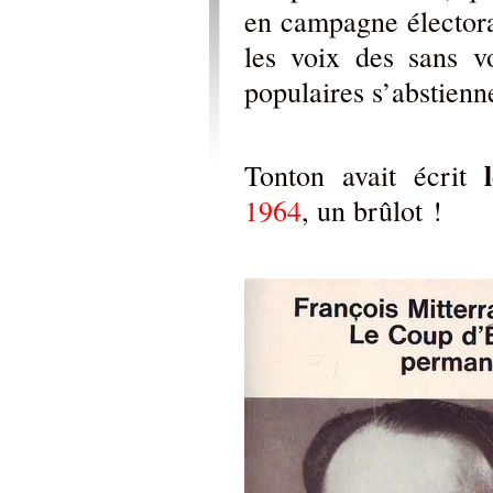
en campagne électoral
les voix des sans v
populaires s’abstien
Tonton avait écrit
1964
, un brûlot !