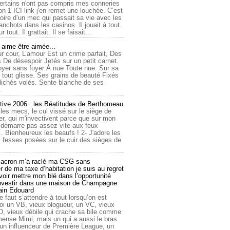
ertains n'ont pas compris mes conneries
on 1 ICI link j'en remet une louchée. C’est
toire d’un mec qui passait sa vie avec les
nchots dans les casinos. Il jouait à tout.
ur tout. Il grattait. Il se faisait...
ime être aimée...
r cour, L’amour Est un crime parfait, Des
 De désespoir Jetés sur un petit carnet.
oyer sans foyer À nue Toute nue. Sur sa
 tout glisse. Ses grains de beauté Fixés
lichés volés. Sente blanche de ses
.
tive 2006 : les Béatitudes de Berthomeau
 les mecs, le cul vissé sur le siège de
er, qui m'invectivent parce que sur mon
e démarre pas assez vite aux feux
... Bienheureux les beaufs ! 2- J'adore les
 fesses posées sur le cuir des sièges de
cron m’a raclé ma CSG sans
 de ma taxe d’habitation je suis au regret
oir mettre mon blé dans l’opportunité
investir dans une maison de Champagne
lain Edouard
le faut s’attendre à tout lorsqu’on est
 un VB, vieux blogueur, un VC, vieux
D, vieux débile qui crache sa bile comme
mmense Mimi, mais un qui a aussi le bras
 un influenceur de Première League, un