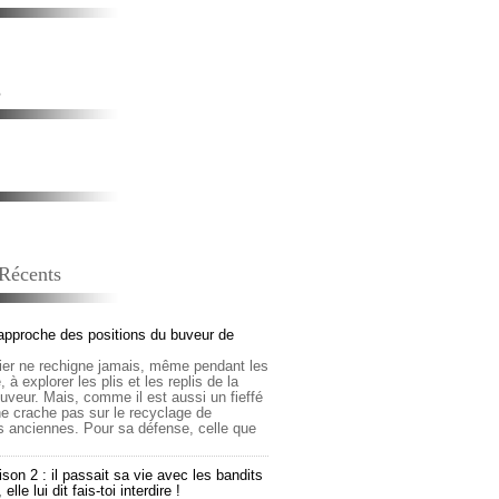
s
 Récents
approche des positions du buveur de
lier ne rechigne jamais, même pendant les
 à explorer les plis et les replis de la
buveur. Mais, comme il est aussi un fieffé
 ne crache pas sur le recyclage de
s anciennes. Pour sa défense, celle que
son 2 : il passait sa vie avec les bandits
lle lui dit fais-toi interdire !