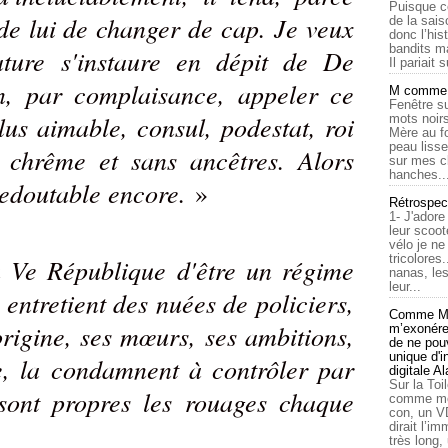
Puisque c
de lui de changer de cap. Je veux
de la sais
donc l’his
bandits ma
ature s'instaure en dépit de De
Il pariait s
n, par complaisance, appeler ce
M comme a
Fenêtre su
us aimable, consul, podestat, roi
mots noirs
Mère au f
peau lisse
 chrême et sans ancêtres. Alors
sur mes c
hanches..
 redoutable encore.
»
Rétrospec
1- J'adore
leur scoot
vélo je n
tricolores
a Ve République d'être un régime
nanas, les
leur...
 entretient des nuées de policiers,
Comme Ma
rigine, ses mœurs, ses ambitions,
m’exonérer
de ne pouv
unique d'
e, la condamnent à contrôler par
digitale A
Sur la Toi
sont propres les rouages chaque
comme moi
con, un V
dirait l’i
très long,