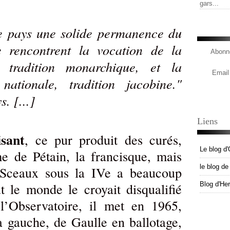
gars...
re pays une solide permanence du
 rencontrent la vocation de la
Abonne
, tradition monarchique, et la
Email
nationale, tradition jacobine."
. [...]
Liens
isant
, ce pur produit des curés,
Le blog d'
me de Pétain, la francisque, mais
le blog d
s Sceaux sous la IVe a beaucoup
out le monde le croyait disqualifié
Blog d'He
 l’Observatoire, il met en 1965,
a gauche, de Gaulle en ballotage,