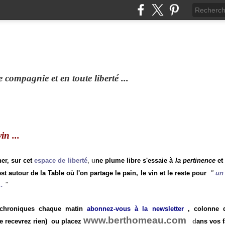
compagnie et en toute liberté ...
n ...
ner, sur cet
espace de liberté
, u
ne plume libre s'essaie à
la pertinence
et
st autour de la Table où l'on partage le pain, le vin et le reste pour
"
un 
.
"
 chroniques chaque matin
abonnez-vous à la newsletter
, colonne de
www.berthomeau.com
e recevrez rien)
ou placez
d
ans vos f