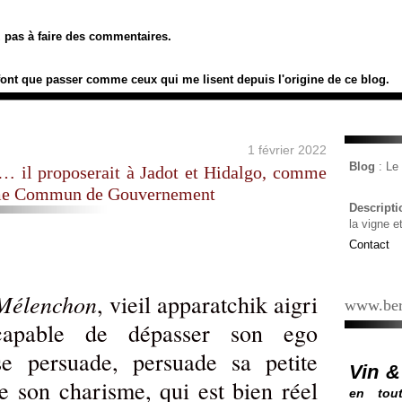
ez pas à faire des commentaires.
font que passer comme ceux qui me lisent depuis l'origine de ce blog.
1 février 2022
Blog
: L
… il proposerait à Jadot et Hidalgo, comme
amme Commun de Gouvernement
Descript
la vigne e
Contact
 Mélenchon
, vieil apparatchik aigri
www.ber
capable de dépasser son ego
se persuade, persuade sa petite
Vin &
e son charisme, qui est bien réel
en tout