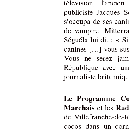
télévision, l'ancie
publiciste Jacques S
s’occupa de ses canin
de vampire. Mitterr
Séguéla lui dit : « S
canines […] vous sus
Vous ne serez jam
République avec une
journaliste britanniqu
Le Programme C
Marchais
Rad
et les
de Villefranche-de-
cocos dans un corne