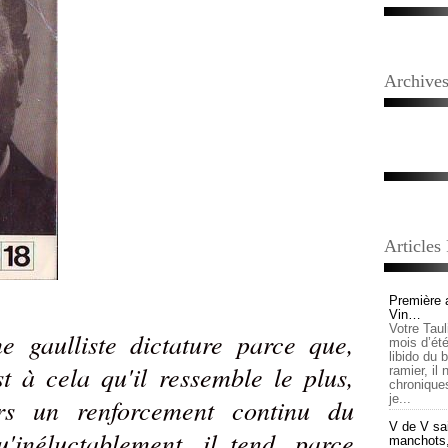
Archive
Articles
Première 
Vin…
Votre Tau
e gaulliste dictature parce que,
mois d’été,
libido du 
st à cela qu'il ressemble le plus,
ramier, il
chronique
je...
rs un renforcement continu du
V de V sai
'inéluctablement, il tend, parce
manchots, e