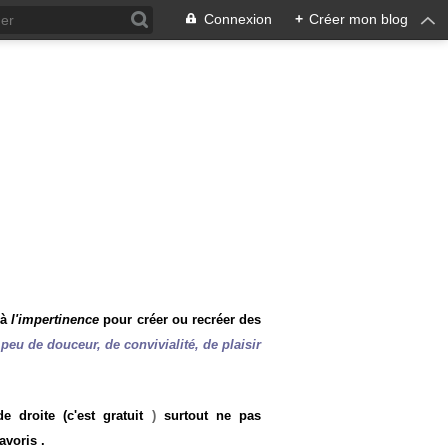
Connexion
+
Créer mon blog
 à
l'impertinence
pour créer ou recréer des
peu de douceur, de convivialité, de plaisir
 droite (c'est gratuit
)
surtout ne pas
avoris .