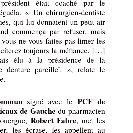
n président était coaché par le
éguéla. « Un chirurgien-dentiste
es, qui lui donnaient un petit air
and commença par refuser, mais
i vous ne vous faites pas limer les
citerez toujours la méfiance. […]
ais élu à la présidence de la
 denture pareille’. », relate le
e.
ommun
PCF de
signé avec le
icaux de Gauche
du pharmacien
Robert Fabre
Rouergue,
, met les
r, les écrase, les appellent au