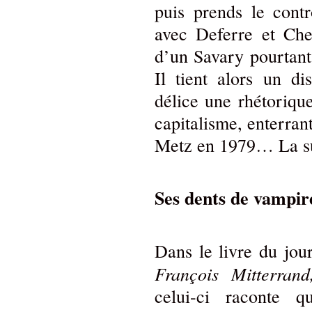
puis prends le cont
avec Deferre et Che
d’un Savary pourtant 
Il tient alors un d
délice une rhétoriqu
capitalisme, enterra
Metz en 1979… La s
Ses dents de vampir
Dans le livre du jou
François Mitterrand
celui-ci raconte 