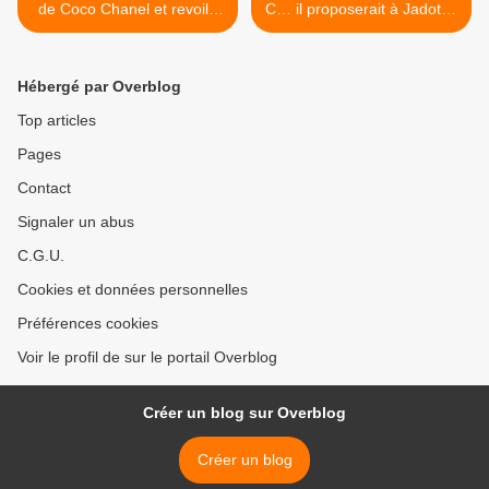
de Coco Chanel et revoilà
C… il proposerait à Jadot et
notre Marc-André
Hidalgo, comme l’a fait
Selosse…
Tonton, un Programme
Commun de Gouvernement
Hébergé par Overblog
>
Top articles
Pages
Contact
Signaler un abus
C.G.U.
Cookies et données personnelles
Préférences cookies
Voir le profil de sur le portail Overblog
Créer un blog sur Overblog
Créer un blog