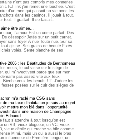
ertains n'ont pas compris mes conneries
on 1 ICI link j'en remet une louchée. C’est
toire d’un mec qui passait sa vie avec les
nchots dans les casinos. Il jouait à tout.
ur tout. Il grattait. Il se faisait...
ime être aimée...
r cour, L’amour Est un crime parfait, Des
 De désespoir Jetés sur un petit carnet.
oyer sans foyer À nue Toute nue. Sur sa
 tout glisse. Ses grains de beauté Fixés
lichés volés. Sente blanche de ses
.
tive 2006 : les Béatitudes de Berthomeau
 les mecs, le cul vissé sur le siège de
er, qui m'invectivent parce que sur mon
e démarre pas assez vite aux feux
... Bienheureux les beaufs ! 2- J'adore les
 fesses posées sur le cuir des sièges de
cron m’a raclé ma CSG sans
 de ma taxe d’habitation je suis au regret
oir mettre mon blé dans l’opportunité
investir dans une maison de Champagne
lain Edouard
le faut s’attendre à tout lorsqu’on est
 un VB, vieux blogueur, un VC, vieux
D, vieux débile qui crache sa bile comme
mmense Mimi, mais un qui a aussi le bras
 un influenceur de Première League, un