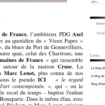
gars...
.
Abonne
s de France
Axel
, l’ambitieux PDG
Email
er au quotidien du « Vieux Papes »
», du blues du Port de Gennevilliers,
utre quai, celui des Chartrons, une
Liens
maines de France
» qui rassemble
Cruse
le autour de la maison
. La
Le blog d'
Marc Lenot,
 à
plus connu de nos
le blog d
ICI
le regard
 sous le pseudo
«
d'art contemporain.
», qui – on le
Blog d'He
e recul du temps – baptise l'enfant
 Bonaparte. Dans le même élan, avec