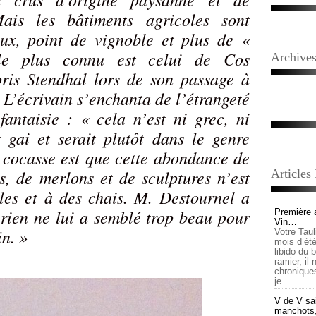
Mais les bâtiments agricoles sont
eux, point de vignoble et plus de «
le plus connu est celui de Cos
Archive
pris Stendhal lors de son passage à
 L’écrivain s’enchanta de l’étrangeté
fantaisie : « cela n’est ni grec, ni
t gai et serait plutôt dans le genre
s cocasse est que cette abondance de
es, de merlons et de sculptures n’est
Articles
les et à des chais. M. Destournel a
rien ne lui a semblé trop beau pour
Première 
Vin…
in. »
Votre Tau
mois d’été,
libido du 
ramier, il
chronique
je...
V de V sai
manchots, e