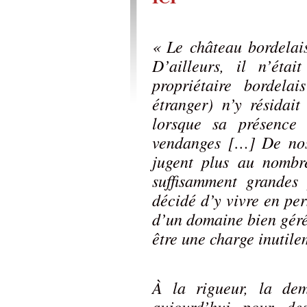
« Le château bordelais
D’ailleurs, il n’ét
propriétaire bordela
étranger) n’y résidait
lorsque sa présence 
vendanges […] De nos 
jugent plus au nombr
suffisamment grandes
décidé d’y vivre en p
d’un domaine bien géré
être une charge inutil
À la rigueur, la de
aujourd’hui pour de