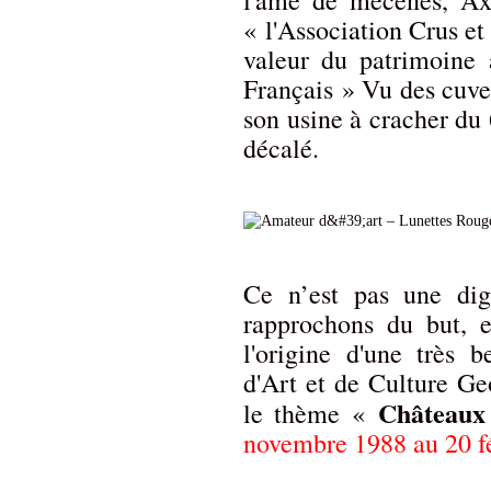
l'âme de mécènes, Ax
« l'Association Crus e
valeur du patrimoine 
Français » Vu des cuve
son usine à cracher du 6
décalé.
Ce n’est pas une digr
rapprochons du but, e
l'origine d'une très 
d'Art et de Culture G
Châteaux
le thème «
novembre 1988 au 20 f