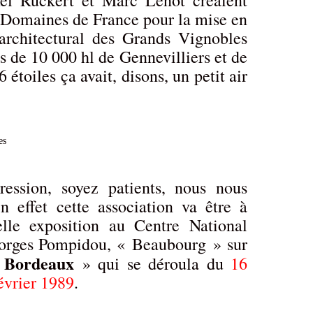
el Rückert et Marc Lenot créaient
t Domaines de France pour la mise en
architectural des Grands Vignobles
s de 10 000 hl de Gennevilliers et de
 étoiles ça avait, disons, un petit air
ession, soyez patients, nous nous
n effet cette association va être à
belle exposition au Centre National
eorges Pompidou, « Beaubourg » sur
 Bordeaux
» qui se déroula du
16
évrier 1989
.