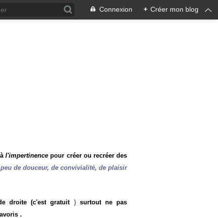
Connexion
+
Créer mon blog
 à
l'impertinence
pour créer ou recréer des
peu de douceur, de convivialité, de plaisir
 droite (c'est gratuit
)
surtout ne pas
avoris .