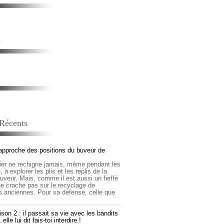
s
 Récents
approche des positions du buveur de
lier ne rechigne jamais, même pendant les
 à explorer les plis et les replis de la
buveur. Mais, comme il est aussi un fieffé
 ne crache pas sur le recyclage de
s anciennes. Pour sa défense, celle que
son 2 : il passait sa vie avec les bandits
lle lui dit fais-toi interdire !