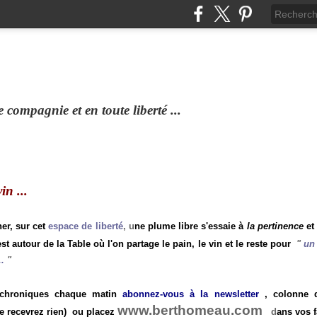
compagnie et en toute liberté ...
n ...
ner, sur cet
espace de liberté
, u
ne plume libre s'essaie à
la pertinence
et
st autour de la Table où l'on partage le pain, le vin et le reste pour
"
un 
.
"
 chroniques chaque matin
abonnez-vous à la newsletter
, colonne de
www.berthomeau.com
e recevrez rien)
ou placez
d
ans vos f