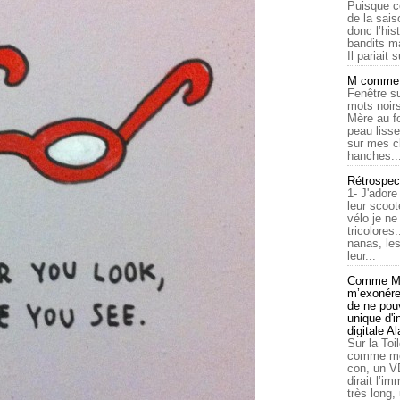
Puisque c
de la sais
donc l’his
bandits ma
Il pariait s
M comme a
Fenêtre su
mots noirs
Mère au f
peau lisse
sur mes c
hanches..
Rétrospec
1- J'adore
leur scoot
vélo je n
tricolores
nanas, les
leur...
Comme Ma
m’exonérer
de ne pouv
unique d'
digitale A
Sur la Toi
comme moi
con, un V
dirait l’i
très long,