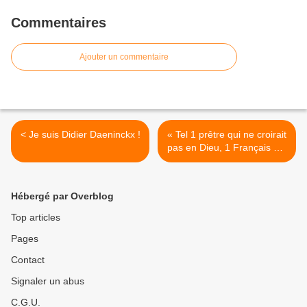
Commentaires
Ajouter un commentaire
< Je suis Didier Daeninckx !
« Tel 1 prêtre qui ne croirait
pas en Dieu, 1 Français qui
n’aimerait pas le vin ne
serait plus 1 Français »
Mark Forsyth parole
Hébergé par Overblog
d’Anglais ! >
Top articles
Pages
Contact
Signaler un abus
C.G.U.