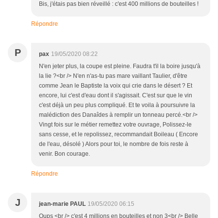
Bis, j'étais pas bien réveillé : c'est 400 millions de bouteilles !
Répondre
P
pax
19/05/2020 08:22
N'en jeter plus, la coupe est pleine. Faudra t'il la boire jusqu'à
la lie ?<br /> N'en n'as-tu pas mare vaillant Taulier, d'être
comme Jean le Baptiste la voix qui crie dans le désert ? Et
encore, lui c'est d'eau dont il s'agissait. C'est sur que le vin
c'est déjà un peu plus compliqué. Et te voila à poursuivre la
malédiction des Danaîdes à remplir un tonneau percé.<br />
Vingt fois sur le métier remettez votre ouvrage, Polissez-le
sans cesse, et le repolissez, recommandait Boileau ( Encore
de l'eau, désolé ) Alors pour toi, le nombre de fois reste à
venir. Bon courage.
Répondre
J
jean-marie PAUL
19/05/2020 06:15
Oups <br /> c'est 4 millions en bouteilles et non 3<br /> Belle