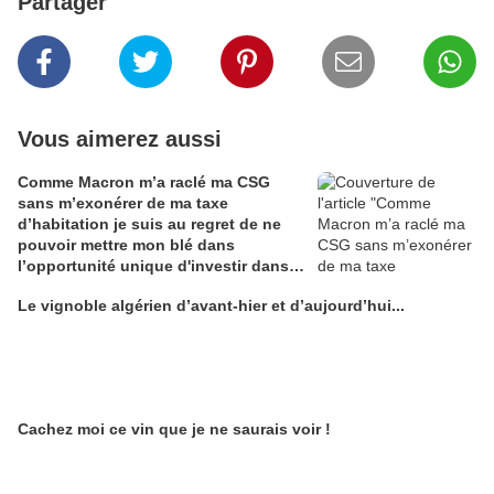
Partager
Vous aimerez aussi
Comme Macron m’a raclé ma CSG
sans m’exonérer de ma taxe
d’habitation je suis au regret de ne
pouvoir mettre mon blé dans
l’opportunité unique d'investir dans
une maison de Champagne digitale
Le vignoble algérien d’avant-hier et d’aujourd’hui...
Alain Edouard
Cachez moi ce vin que je ne saurais voir !