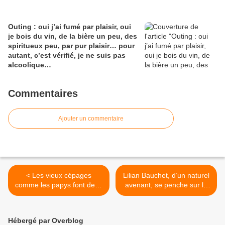
Outing : oui j’ai fumé par plaisir, oui
je bois du vin, de la bière un peu, des
spiritueux peu, par pur plaisir… pour
autant, c’est vérifié, je ne suis pas
alcoolique…
Commentaires
Ajouter un commentaire
< Les vieux cépages
Lilian Bauchet, d’un naturel
comme les papys font de la
avenant, se penche sur le
Résistance… André Dubosc
berceau du vin naturel pour
en tête
le porter sur les fonds
baptismaux. >
Hébergé par Overblog