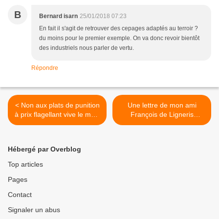
B
Bernard isarn
25/01/2018 07:23
En fait il s'agit de retrouver des cepages adaptés au terroir ?
du moins pour le premier exemple. On va donc revoir bientôt
des industriels nous parler de vertu.
Répondre
< Non aux plats de punition
Une lettre de mon ami
à prix flagellant vive le méli-
François de Ligneris
mélo d’oreilles, de joues, de
vigneron-aubergiste : son
museau de cochon : Sisig
Envers du décor, ses vins,
en philippin.
ses projets, sa nouvelle
Hébergé par Overblog
vie… >
Top articles
Pages
Contact
Signaler un abus