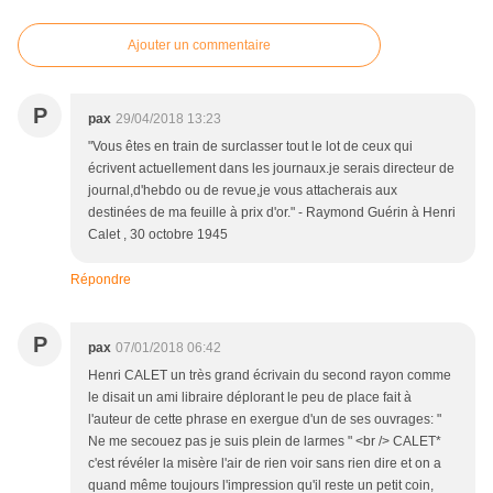
Ajouter un commentaire
P
pax
29/04/2018 13:23
"Vous êtes en train de surclasser tout le lot de ceux qui
écrivent actuellement dans les journaux.je serais directeur de
journal,d'hebdo ou de revue,je vous attacherais aux
destinées de ma feuille à prix d'or." - Raymond Guérin à Henri
Calet , 30 octobre 1945
Répondre
P
pax
07/01/2018 06:42
Henri CALET un très grand écrivain du second rayon comme
le disait un ami libraire déplorant le peu de place fait à
l'auteur de cette phrase en exergue d'un de ses ouvrages: "
Ne me secouez pas je suis plein de larmes " <br /> CALET*
c'est révéler la misère l'air de rien voir sans rien dire et on a
quand même toujours l'impression qu'il reste un petit coin,