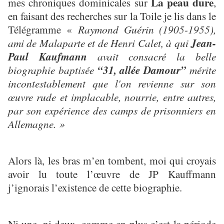
La peau dure
mes chroniques dominicales sur
,
en faisant des recherches sur la Toile je lis dans le
Télégramme «
Raymond Guérin (1905-1955),
ami de Malaparte et de Henri Calet, à qui
Jean-
Paul Kaufmann
avait consacré la belle
biographie baptisée
“31, allée Damour”
mérite
incontestablement que l'on revienne sur son
œuvre rude et implacable, nourrie, entre autres,
par son expérience des camps de prisonniers en
Allemagne. »
Alors là, les bras m’en tombent, moi qui croyais
avoir lu toute l’œuvre de JP Kauffmann
j’ignorais l’existence de cette biographie.
Ni une, ni deux, comme en plus c’est la période