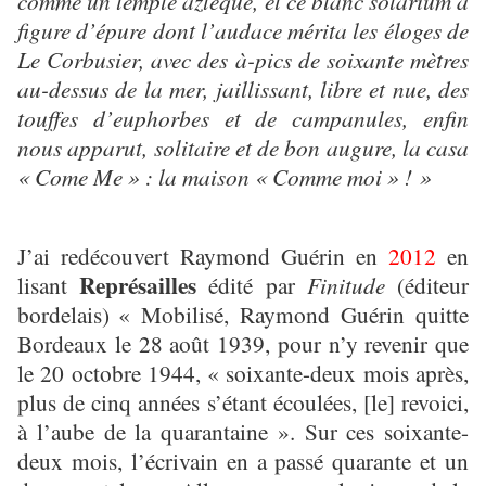
comme un temple aztèque, et ce blanc solarium à
figure d’épure dont l’audace mérita les éloges de
Le Corbusier, avec des à-pics de soixante mètres
au-dessus de la mer, jaillissant, libre et nue, des
touffes d’euphorbes et de campanules, enfin
nous apparut, solitaire et de bon augure, la casa
« Come Me » : la maison « Comme moi » ! »
J’ai redécouvert Raymond Guérin en
2012
en
Représailles
lisant
édité par
Finitude
(éditeur
bordelais)
« Mobilisé, Raymond Guérin quitte
Bordeaux le 28 août 1939, pour n’y revenir que
le 20 octobre 1944, « soixante-deux mois après,
plus de cinq années s’étant écoulées, [le] revoici,
à l’aube de la quarantaine ». Sur ces soixante-
deux mois, l’écrivain en a passé quarante et un