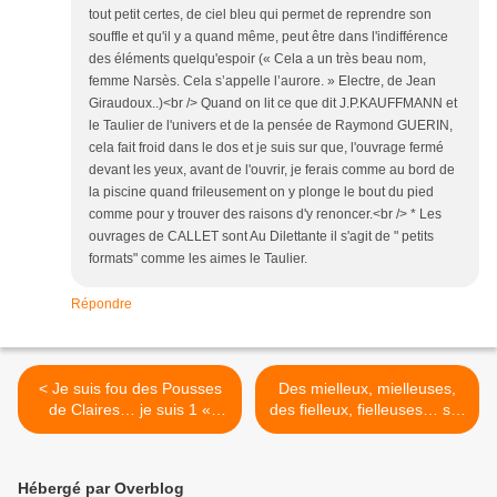
tout petit certes, de ciel bleu qui permet de reprendre son
souffle et qu'il y a quand même, peut être dans l'indifférence
des éléments quelqu'espoir (« Cela a un très beau nom,
femme Narsès. Cela s’appelle l’aurore. » Electre, de Jean
Giraudoux..)<br /> Quand on lit ce que dit J.P.KAUFFMANN et
le Taulier de l'univers et de la pensée de Raymond GUERIN,
cela fait froid dans le dos et je suis sur que, l'ouvrage fermé
devant les yeux, avant de l'ouvrir, je ferais comme au bord de
la piscine quand frileusement on y plonge le bout du pied
comme pour y trouver des raisons d'y renoncer.<br /> * Les
ouvrages de CALLET sont Au Dilettante il s'agit de " petits
formats" comme les aimes le Taulier.
Répondre
< Je suis fou des Pousses
Des mielleux, mielleuses,
de Claires… je suis 1 «
des fielleux, fielleuses… sur
merivore »
les réseaux sociaux. >
Hébergé par Overblog