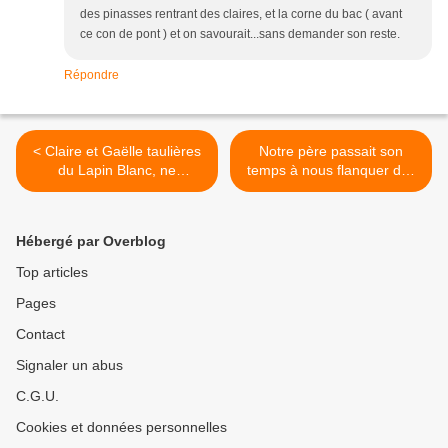
des pinasses rentrant des claires, et la corne du bac ( avant
ce con de pont ) et on savourait...sans demander son reste.
Répondre
< Claire et Gaëlle taulières
Notre père passait son
du Lapin Blanc, ne
temps à nous flanquer des
chalutaient pas dans le
raclées, laisse donc
Chantal Goya mais plutôt
bobonne, ça les dressera,
dans le Frank Zappa : Clap
elles ont la peau dure :
Hébergé par Overblog
de fin !
Clara, Jacquotte, Louison...
dans le roman de Raymond
Top articles
Guérin >
Pages
Contact
Signaler un abus
C.G.U.
Cookies et données personnelles