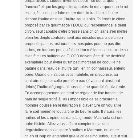
préparations chaudes, inventées pour " se démarquer",
"innover" et que les gogos incapables de remarquer que le roi
est nu, finissent par faire entrer dans la tradition. L'huitre
d'abord,l'huitre ensuite, l'huitre seule enfin. Tolérons le citron
proposé par ce gourmet de FLOOD qui recommande le demi
citron, seul capable d'être pressé sans chichi sans s'en mettre
plein les doigts contrairement aux ridicules quarts de citron
proposés par les restaurateurs mesquins pour ne pas dire
ladres, en tout cas peu au fait de leur métier ni soucieux de sa
clientèle.Les huitriers de FLOOD doivent être d'une dextérité
exemplaire pour éviter qu'un petit morceau de coquille ne
baigne dans l'eau de l'huitre qu'il, en fin connaisseur, entend
boire. Quand on n'a pas cette habileté, on préconise, au
contraire de jeter cette première eau ( évacuant ainsi tout
débris) l'huitre dégorgeant aussitôt une quantité équivalente.
En accompagnement on peut se régaler de fine tranche de
pain de seigle frotté à l'ail ( impossible de se procurer la
moindre gousse en restauration si d'aventure on voulait le
faire soit même) le tout tartiné de beurre salé. Il y aussi les
huitres et les crépinettes dans la gironde. Mais cela est une
autre histoire.Allez vous la faire compter lors d'une
dégustation dans les parc à huitres à Marenne, ou, entre
chien et loup on entendait que le cri des mouettes, le teuf teuf