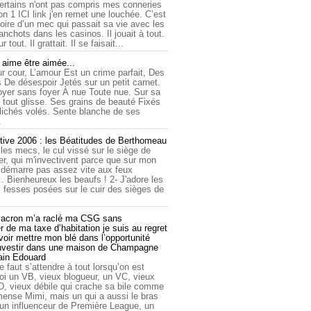
ertains n'ont pas compris mes conneries
on 1 ICI link j'en remet une louchée. C’est
toire d’un mec qui passait sa vie avec les
nchots dans les casinos. Il jouait à tout.
ur tout. Il grattait. Il se faisait...
ime être aimée...
r cour, L’amour Est un crime parfait, Des
 De désespoir Jetés sur un petit carnet.
oyer sans foyer À nue Toute nue. Sur sa
 tout glisse. Ses grains de beauté Fixés
lichés volés. Sente blanche de ses
.
tive 2006 : les Béatitudes de Berthomeau
 les mecs, le cul vissé sur le siège de
er, qui m'invectivent parce que sur mon
e démarre pas assez vite aux feux
... Bienheureux les beaufs ! 2- J'adore les
 fesses posées sur le cuir des sièges de
cron m’a raclé ma CSG sans
 de ma taxe d’habitation je suis au regret
oir mettre mon blé dans l’opportunité
investir dans une maison de Champagne
lain Edouard
le faut s’attendre à tout lorsqu’on est
 un VB, vieux blogueur, un VC, vieux
D, vieux débile qui crache sa bile comme
mmense Mimi, mais un qui a aussi le bras
 un influenceur de Première League, un