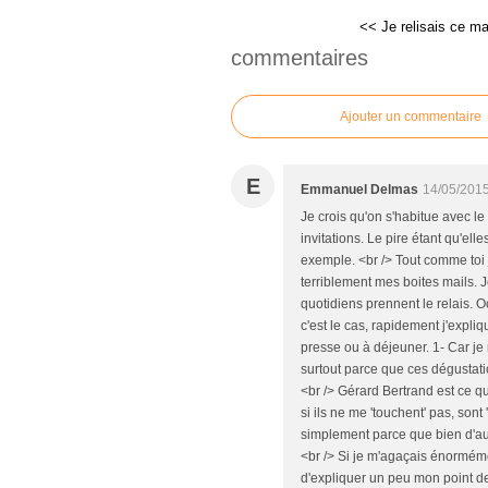
<< Je relisais ce ma
commentaires
Ajouter un commentaire
E
Emmanuel Delmas
14/05/2015
Je crois qu'on s'habitue avec le
invitations. Le pire étant qu'el
exemple. <br /> Tout comme toi 
terriblement mes boites mails. 
quotidiens prennent le relais. 
c'est le cas, rapidement j'expli
presse ou à déjeuner. 1- Car je 
surtout parce que ces dégustati
<br /> Gérard Bertrand est ce qu
si ils ne me 'touchent' pas, sont
simplement parce que bien d'au
<br /> Si je m'agaçais énorméme
d'expliquer un peu mon point de v