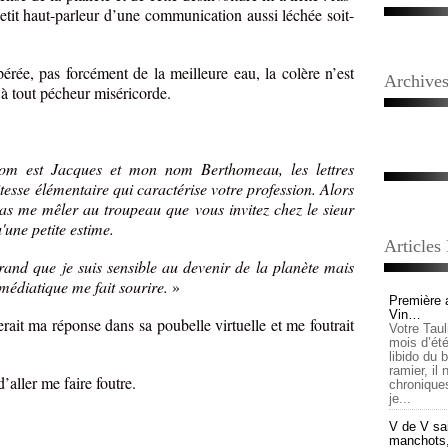
tit haut-parleur d’une communication aussi léchée soit-
rée, pas forcément de la meilleure eau, la colère n’est
Archive
 à tout pécheur miséricorde.
om est Jacques et mon nom Berthomeau, les lettres
tesse élémentaire qui caractérise votre profession. Alors
as me mêler au troupeau que vous invitez chez le sieur
'une petite estime.
Articles
rand que je suis sensible au devenir de la planète mais
médiatique me fait sourire.
»
Première 
Vin…
rait ma réponse dans sa poubelle virtuelle et me foutrait
Votre Tau
mois d’été,
libido du 
ramier, il
aller me faire foutre.
chronique
je...
V de V sai
manchots, e