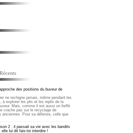
s
 Récents
approche des positions du buveur de
lier ne rechigne jamais, même pendant les
 à explorer les plis et les replis de la
buveur. Mais, comme il est aussi un fieffé
 ne crache pas sur le recyclage de
s anciennes. Pour sa défense, celle que
son 2 : il passait sa vie avec les bandits
lle lui dit fais-toi interdire !