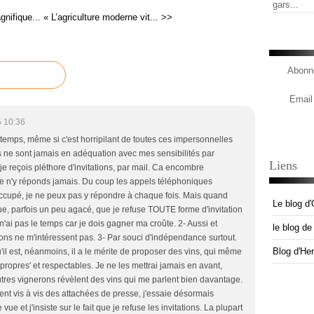
gars...
gnifique...
« L’agriculture moderne vit... >>
Abonne
Email
 10:36
 temps, même si c'est horripilant de toutes ces impersonnelles
les ne sont jamais en adéquation avec mes sensibilités par
Liens
je reçois pléthore d'invitations, par mail. Ca encombre
Je n'y réponds jamais. Du coup les appels téléphoniques
Occupé, je ne peux pas y répondre à chaque fois. Mais quand
Le blog d'
que, parfois un peu agacé, que je refuse TOUTE forme d'invitation
n'ai pas le temps car je dois gagner ma croûte. 2- Aussi et
le blog d
ons ne m'intéressent pas. 3- Par souci d'indépendance surtout.
Blog d'He
'il est, néanmoins, il a le mérite de proposer des vins, qui même
 'propres' et respectables. Je ne les mettrai jamais en avant,
tres vignerons révèlent des vins qui me parlent bien davantage.
nt vis à vis des attachées de presse, j'essaie désormais
ue et j'insiste sur le fait que je refuse les invitations. La plupart