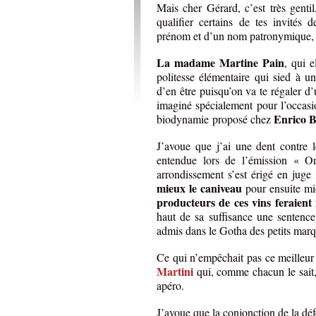
Mais cher Gérard, c’est très genti
qualifier certains de tes invités 
prénom et d’un nom patronymique, qu
La madame Martine Pain
, qui e
politesse élémentaire qui sied à un
d’en être puisqu’on va te régaler 
imaginé spécialement pour l’occasi
Enrico 
biodynamie proposé chez
J’avoue que j’ai une dent contre 
entendue lors de l’émission « O
arrondissement s’est érigé en juge 
mieux le caniveau
pour ensuite mi
producteurs de ces vins feraient 
haut de sa suffisance une sentence
admis dans le Gotha des petits marq
Ce qui n’empêchait pas ce meille
Martini
qui, comme chacun le sait
apéro.
J’avoue que la conjonction de la défe