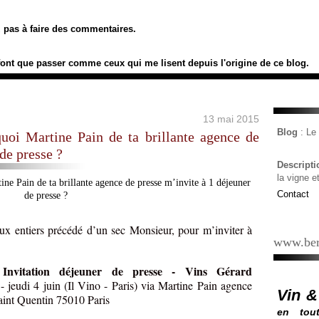
ez pas à faire des commentaires.
font que passer comme ceux qui me lisent depuis l'origine de ce blog.
13 mai 2015
Blog
: L
uoi Martine Pain de ta brillante agence de
de presse ?
Descript
la vigne e
Contact
ux entiers précédé d’un sec Monsieur, pour m’inviter à
www.ber
Invitation déjeuner de presse - Vins Gérard
«
t
- jeudi 4 juin (Il Vino - Paris) via Martine Pain agence
Vin &
int Quentin 75010 Paris
en tout