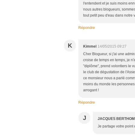
l'entendent et je suis moins ennu
nous autres blogueurs, sommes 
tout petit peu d'eau dans notre vi
Répondre
K
Kimmel
14/05/2015 09:27
Cher Blogueur, si j'ai une admir
croise de temps en temps, je n'
"diplôme", prend volontiers le 
le club de dégustation de l'As
ce monsieur nous a parlé comme
moins du monde les personnes à
arrogant !
Répondre
J
JACQUES BERTHO
Je partage votre point 