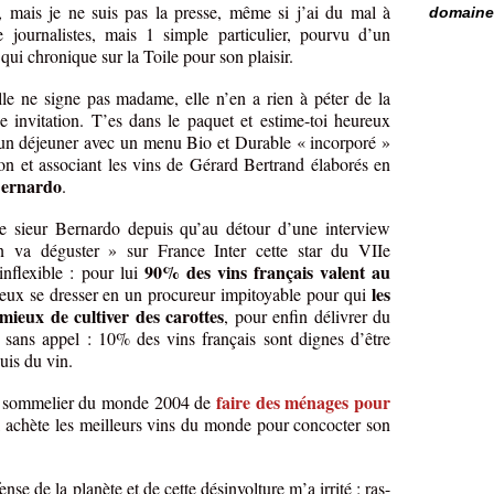
l, mais je ne suis pas la presse, même si j’ai du mal à
domaine 
de journalistes, mais 1 simple particulier, pourvu d’un
i chronique sur la Toile pour son plaisir.
lle ne signe pas madame, elle n’en a rien à péter de la
e invitation. T’es dans le paquet et estime-toi heureux
d’un déjeuner avec un menu Bio et Durable « incorporé »
on et associant les vins de Gérard Bertrand élaborés en
Bernardo
.
le sieur Bernardo depuis qu’au détour d’une interview
n va déguster » sur France Inter cette star du VIIe
90% des vins français valent au
inflexible : pour lui
les
eux se dresser en un procureur impitoyable pour qui
mieux de cultiver des carottes
, pour enfin délivrer du
 sans appel : 10% des vins français sont dignes d’être
uis du vin.
faire des ménages pour
ur sommelier du monde 2004 de
, achète les meilleurs vins du monde pour concocter son
nse de la planète et de cette désinvolture m’a irrité : ras-