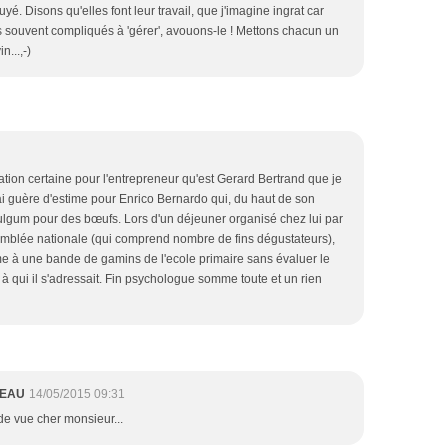
yé. Disons qu'elles font leur travail, que j'imagine ingrat car
souvent compliqués à 'gérer', avouons-le ! Mettons chacun un
n...,-)
ation certaine pour l'entrepreneur qu'est Gerard Bertrand que je
ai guère d'estime pour Enrico Bernardo qui, du haut de son
vulgum pour des bœufs. Lors d'un déjeuner organisé chez lui par
semblée nationale (qui comprend nombre de fins dégustateurs),
 à une bande de gamins de l'ecole primaire sans évaluer le
 qui il s'adressait. Fin psychologue somme toute et un rien
MEAU
14/05/2015 09:31
de vue cher monsieur...