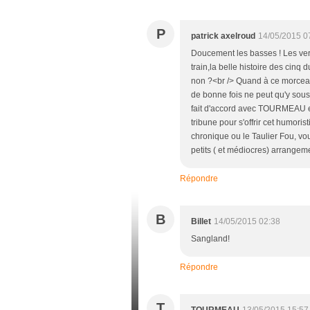
P
patrick axelroud
14/05/2015 0
Doucement les basses ! Les verre
train,la belle histoire des cinq
non ?<br /> Quand à ce morceau 
de bonne fois ne peut qu'y sousc
fait d'accord avec TOURMEAU et
tribune pour s'offrir cet humori
chronique ou le Taulier Fou, vou
petits ( et médiocres) arrangem
Répondre
B
Billet
14/05/2015 02:38
Sangland!
Répondre
T