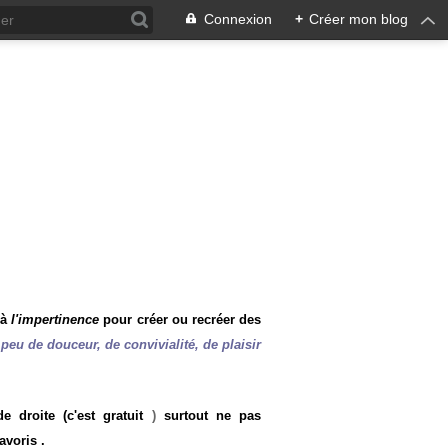
Connexion
+
Créer mon blog
 à
l'impertinence
pour créer ou recréer des
peu de douceur, de convivialité, de plaisir
 droite (c'est gratuit
)
surtout ne pas
avoris .