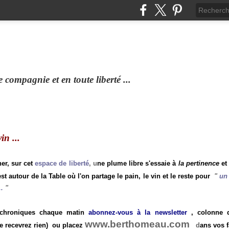
compagnie et en toute liberté ...
n ...
ner, sur cet
espace de liberté
, u
ne plume libre s'essaie à
la pertinence
et
st autour de la Table où l'on partage le pain, le vin et le reste pour
"
un 
.
"
 chroniques chaque matin
abonnez-vous à la newsletter
, colonne de
www.berthomeau.com
e recevrez rien)
ou placez
d
ans vos f