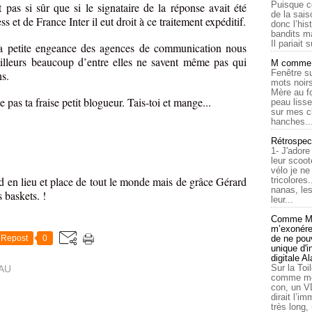
Puisque c
 pas si sûr que si le signataire de la réponse avait été
de la sais
s et de France Inter il eut droit à ce traitement expéditif.
donc l’his
bandits ma
Il pariait s
la petite engeance des agences de communication nous
ailleurs beaucoup d’entre elles ne savent même pas qui
M comme a
Fenêtre su
s.
mots noirs
Mère au f
e pas ta fraise petit blogueur. Tais-toi et mange...
peau lisse
sur mes c
hanches..
Rétrospec
1- J'adore
leur scoot
vélo je n
d en lieu et place de tout le monde mais de grâce Gérard
tricolores
nanas, les
s baskets. !
leur...
Comme Ma
m’exonérer
Repost
0
de ne pouv
unique d'
digitale A
Sur la Toi
AU
comme moi
con, un V
dirait l’i
très long,