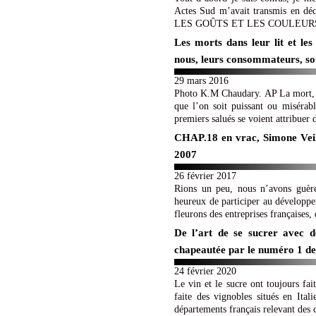
Actes Sud m’avait transmis en 
LES GOÛTS ET LES COULEURS DU M
Les morts dans leur lit et les
nous, leurs consommateurs, s
29 mars 2016
Photo K.M Chaudary. AP La mort, ch
que l’on soit puissant ou misérab
premiers salués se voient attribuer 
CHAP.18 en vrac, Simone Veil 
2007
26 février 2017
Rions un peu, nous n’avons guère 
heureux de participer au développe
fleurons des entreprises françaises,
De l’art de se sucrer avec d
chapeautée par le numéro 1 de 
24 février 2020
Le vin et le sucre ont toujours fa
faite des vignobles situés en Ita
départements français relevant des 