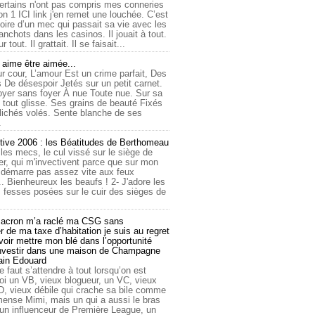
ertains n'ont pas compris mes conneries
on 1 ICI link j'en remet une louchée. C’est
toire d’un mec qui passait sa vie avec les
nchots dans les casinos. Il jouait à tout.
ur tout. Il grattait. Il se faisait...
ime être aimée...
r cour, L’amour Est un crime parfait, Des
 De désespoir Jetés sur un petit carnet.
oyer sans foyer À nue Toute nue. Sur sa
 tout glisse. Ses grains de beauté Fixés
lichés volés. Sente blanche de ses
.
tive 2006 : les Béatitudes de Berthomeau
 les mecs, le cul vissé sur le siège de
er, qui m'invectivent parce que sur mon
e démarre pas assez vite aux feux
... Bienheureux les beaufs ! 2- J'adore les
 fesses posées sur le cuir des sièges de
cron m’a raclé ma CSG sans
 de ma taxe d’habitation je suis au regret
oir mettre mon blé dans l’opportunité
investir dans une maison de Champagne
lain Edouard
le faut s’attendre à tout lorsqu’on est
 un VB, vieux blogueur, un VC, vieux
D, vieux débile qui crache sa bile comme
mmense Mimi, mais un qui a aussi le bras
 un influenceur de Première League, un