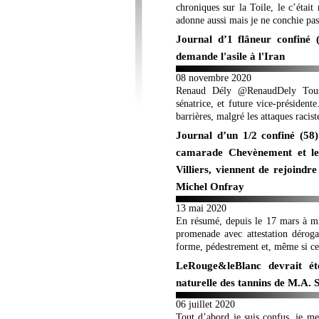
chroniques sur la Toile, le c’était
adonne aussi mais je ne conchie pas
Journal d’1 flâneur confiné 
demande l'asile à l'Iran
08 novembre 2020
Renaud Dély @RenaudDely Tous à
sénatrice, et future vice-présiden
barrières, malgré les attaques raciste
Journal d’un 1/2 confiné (58) 
camarade Chevènement et le 
Villiers, viennent de rejoindr
Michel Onfray
13 mai 2020
En résumé, depuis le 17 mars à mid
promenade avec attestation déroga
forme, pédestrement et, même si ce n
LeRouge&leBlanc devrait éte
naturelle des tannins de M.A.
06 juillet 2020
Tout d’abord je suis confus, je 