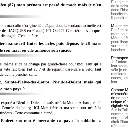
Puisque c
-feu (87) mon prénom est passé de mode mais je n’en
de la sais
donc l’his
bandits ma
Il pariait s
om masculin d'origine hébraïque, dont la tendance actuelle est
M comme a
Fenêtre su
vie des JACQUES en France) ICI Ou ICI Caractère des Jacques
mots noirs
 distingué. C'est un être...
Mère au f
peau lisse
ier manuscrit Entre les actes puis dépose, le 28 mars
sur mes c
hanches..
de son mari où elle annonce son suicide.
Rétrospec
1- J'adore
es, même si ça ne change pas grand-chose pour moi, sauf qu’à
leur scoot
 vite fait bien fait au 7 et de repartir dare-dare à vélo, faut
vélo je n
tricolores
idé de me pencher sur...
nanas, les
leur...
, Sainte-Flaive-des-Loups, Nieul-le-Dolent mais qui
 de mon pays ?
Comme Ma
m’exonérer
de ne pouv
unique d'
 exposé à Nieul-le-Dolent Je suis né à la Mothe-Achard, chef-
digitale A
à l’entrée du bourg. ICI Mon frère et ma sœur sont nés à la
Sur la Toi
tindoux. Cette commune s’étend,...
comme moi
con, un V
 Padreterno nun è mercante ca pava ‘o sabbato. »
dirait l’i
très long,