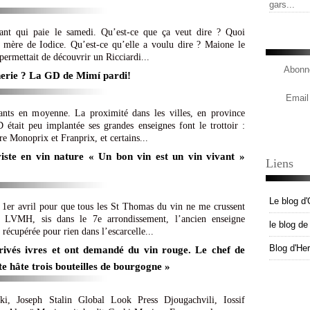
gars...
ant qui paie le samedi. Qu’est-ce que ça veut dire ? Quoi
a mère de Iodice. Qu’est-ce qu’elle a voulu dire ? Maione le
 permettait de découvrir un Ricciardi...
Abonne
nnerie ? La GD de Mimí pardi!
Email
ants en moyenne. La proximité dans les villes, en province
 était peu implantée ses grandes enseignes font le trottoir :
e Monoprix et Franprix, et certains...
ste en vin nature « Un bon vin est un vin vivant »
Liens
Le blog d'
e 1er avril pour que tous les St Thomas du vin ne me crussent
e LVMH, sis dans le 7e arrondissement, l’ancien enseigne
le blog d
récupérée pour rien dans l’escarcelle...
Blog d'He
rrivés ivres et ont demandé du vin rouge. Le chef de
ute hâte trois bouteilles de bourgogne »
i, Joseph Stalin Global Look Press Djougachvili, Iossif