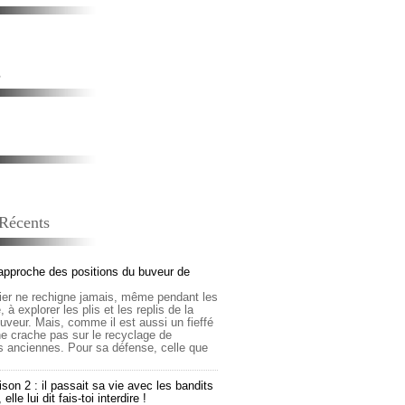
s
 Récents
approche des positions du buveur de
lier ne rechigne jamais, même pendant les
 à explorer les plis et les replis de la
buveur. Mais, comme il est aussi un fieffé
 ne crache pas sur le recyclage de
s anciennes. Pour sa défense, celle que
son 2 : il passait sa vie avec les bandits
lle lui dit fais-toi interdire !