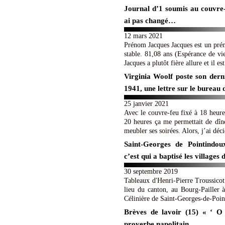
Journal d’1 soumis au couvre
ai pas changé…
12 mars 2021
Prénom Jacques Jacques est un prén
stable. 81,08 ans (Espérance de 
Jacques a plutôt fière allure et il est
Virginia Woolf poste son dern
1941, une lettre sur le bureau 
25 janvier 2021
Avec le couvre-feu fixé à 18 heur
20 heures ça me permettait de dîner
meubler ses soirées. Alors, j’ai déc
Saint-Georges de Pointindoux
c’est qui a baptisé les villages
30 septembre 2019
Tableaux d'Henri-Pierre Troussicot
lieu du canton, au Bourg-Pailler 
Célinière de Saint-Georges-de-Poin
Brèves de lavoir (15) « ‘ O
proverbe napolitain