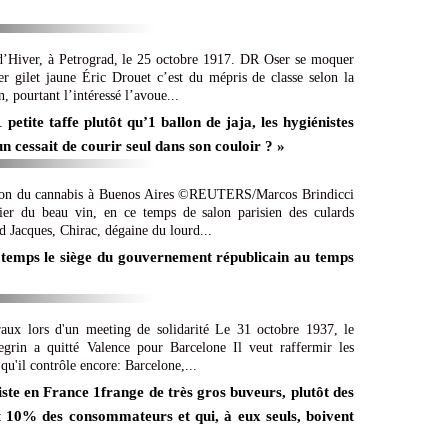
 d’Hiver, à Petrograd, le 25 octobre 1917. DR Oser se moquer
r gilet jaune Éric Drouet c’est du mépris de classe selon la
, pourtant l’intéressé l’avoue...
etite taffe plutôt qu’1 ballon de jaja, les hygiénistes
 cessait de courir seul dans son couloir ? »
ation du cannabis à Buenos Aires ©REUTERS/Marcos Brindicci
ier du beau vin, en ce temps de salon parisien des culards
 Jacques, Chirac, dégaine du lourd...
 temps le siège du gouvernement républicain au temps
raux lors d'un meeting de solidarité Le 31 octobre 1937, le
rin a quitté Valence pour Barcelone Il veut raffermir les
s qu'il contrôle encore: Barcelone,...
iste en France 1frange de très gros buveurs, plutôt des
 10% des consommateurs et qui, à eux seuls, boivent