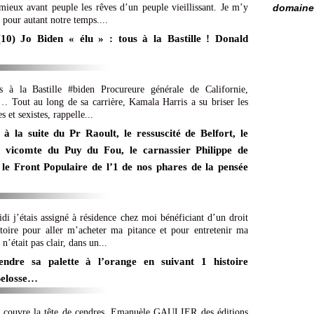
domaine 
 mieux avant peuple les rêves d’un peuple vieillissant. Je m’y
 pour autant notre temps....
(10) Jo Biden « élu » : tous à la Bastille ! Donald
 la Bastille #biden Procureure générale de Californie,
te… Tout au long de sa carrière, Kamala Harris a su briser les
s et sexistes, rappelle...
à la suite du Pr Raoult, le ressuscité de Belfort, le
vicomte du Puy du Fou, le carnassier Philippe de
e le Front Populaire de l’1 de nos phares de la pensée
i j’étais assigné à résidence chez moi bénéficiant d’un droit
toire pour aller m’acheter ma pitance et pour entretenir ma
’était pas clair, dans un...
ndre sa palette à l’orange en suivant 1 histoire
 Selosse…
me couvre la tête de cendres, Emanuèle GAULIER des éditions