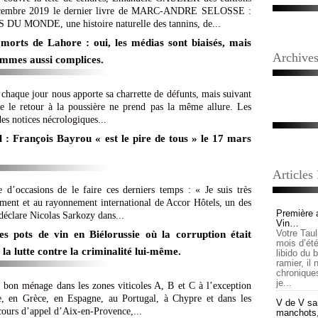
décembre 2019 le dernier livre de MARC-ANDRE SELOSSE :
ONDE, une histoire naturelle des tannins, de...
 morts de Lahore : oui, les médias sont biaisés, mais
Archive
ommes aussi complices.
aque jour nous apporte sa charrette de défunts, mais suivant
le le retour à la poussière ne prend pas la même allure. Les
des notices nécrologiques...
: François Bayrou « est le pire de tous » le 17 mars
Articles
d’occasions de le faire ces derniers temps : « Je suis très
ment et au rayonnement international de Accor Hôtels, un des
Première 
 déclare Nicolas Sarkozy dans...
Vin…
Votre Tau
es pots de vin en Biélorussie où la corruption était
mois d’été,
la lutte contre la criminalité lui-même.
libido du 
ramier, il
chronique
je...
it bon ménage dans les zones viticoles A, B et C à l’exception
lie, en Grèce, en Espagne, au Portugal, à Chypre et dans les
V de V sai
cours d’appel d’Aix-en-Provence,...
manchots, e