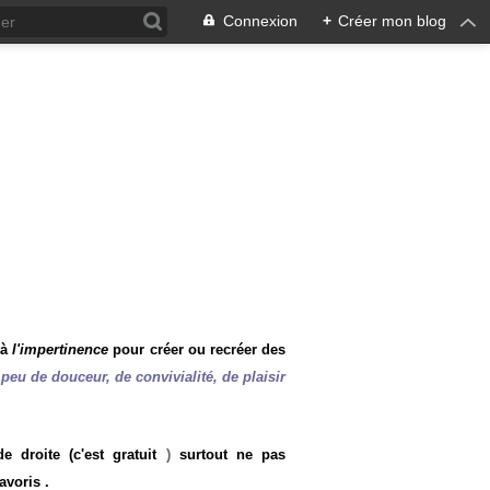
Connexion
+
Créer mon blog
 à
l'impertinence
pour créer ou recréer des
peu de douceur, de convivialité, de plaisir
 droite (c'est gratuit
)
surtout ne pas
avoris .