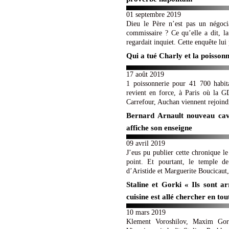
01 septembre 2019
Dieu le Père n’est pas un négoci
commissaire ? Ce qu’elle a dit, l
regardait inquiet. Cette enquête lui
Qui a tué Charly et la poisso
17 août 2019
1 poissonnerie pour 41 700 habit
revient en force, à Paris où la GD
Carrefour, Auchan viennent rejoindr
Bernard Arnault nouveau cavi
affiche son enseigne
09 avril 2019
J’eus pu publier cette chronique l
point. Et pourtant, le temple d
d’Aristide et Marguerite Boucicaut, 
Staline et Gorki « Ils sont a
cuisine est allé chercher en to
10 mars 2019
Klement Voroshilov, Maxim Gork