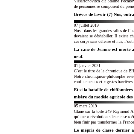
Vissarionovitch dit Staline Pechk
de personnes se composent du prén
Brèves de lavoir (7) Nus, outr
07 juillet 2019
Nus : dans les grandes salles de l’a
devaient se déshabiller. Il existe c
ces corps sans défense et nus, l’outr
La cane de Jeanne est morte au
oeuf.
01 janvier 2021
C’est le titre de la chronique de 
Notre chroniqueur-philosophe revie
confinement » et « gestes barrières 
Et si la bataille de chiffonnie
misère du modèle agricole de
05 mars 2019
Glané sur la toile 249 Raymond Aro
qu’une « révolution silencieuse » é
bien finir par transformer la France
Le mépris de classe dernier a