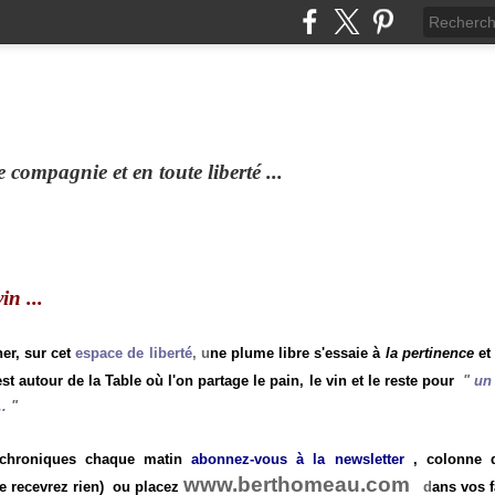
compagnie et en toute liberté ...
n ...
ner, sur cet
espace de liberté
, u
ne plume libre s'essaie à
la pertinence
et
st autour de la Table où l'on partage le pain, le vin et le reste pour
"
un 
.
"
 chroniques chaque matin
abonnez-vous à la newsletter
, colonne de
www.berthomeau.com
e recevrez rien)
ou placez
d
ans vos f