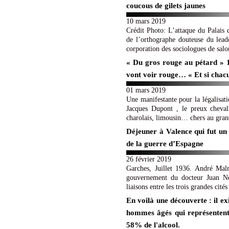
coucous de gilets jaunes
10 mars 2019
Crédit Photo: L’attaque du Palais
de l’orthographe douteuse du leade
corporation des sociologues de salon
« Du gros rouge au pétard » 1 p
vont voir rouge… « Et si chacun
01 mars 2019
Une manifestante pour la légalis
Jacques Dupont , le preux cheval
charolais, limousin… chers au grand
Déjeuner à Valence qui fut un
de la guerre d’Espagne
26 février 2019
Garches, Juillet 1936. André Mal
gouvernement du docteur Juan Neg
liaisons entre les trois grandes cité
En voilà une découverte : il ex
hommes âgés qui représentent
58% de l'alcool.