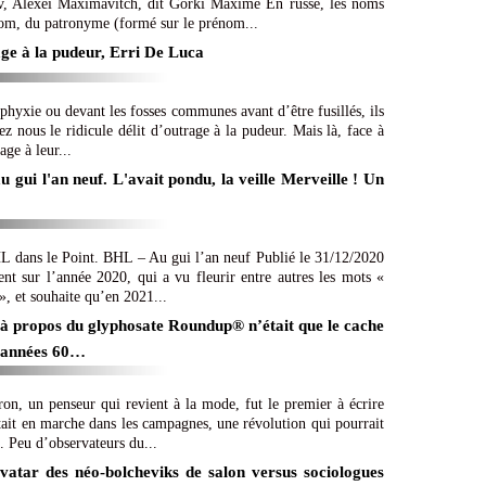
ov, Alexeï Maximavitch, dit Gorki Maxime En russe, les noms
om, du patronyme (formé sur le prénom...
age à la pudeur, Erri De Luca
sphyxie ou devant les fosses communes avant d’être fusillés, ils
hez nous le ridicule délit d’outrage à la pudeur. Mais là, face à
age à leur...
 gui l'an neuf. L'avait pondu, la veille Merveille ! Un
BHL dans le Point. BHL – Au gui l’an neuf Publié le 31/12/2020
nt sur l’année 2020, qui a vu fleurir entre autres les mots «
», et souhaite qu’en 2021...
rs à propos du glyphosate Roundup® n’était que le cache
s années 60…
n, un penseur qui revient à la mode, fut le premier à écrire
tait en marche dans les campagnes, une révolution qui pourrait
. Peu d’observateurs du...
vatar des néo-bolcheviks de salon versus sociologues