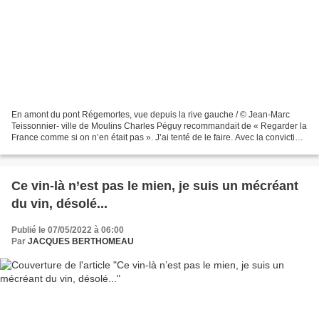
En amont du pont Régemortes, vue depuis la rive gauche / © Jean-Marc
Teissonnier- ville de Moulins Charles Péguy recommandait de « Regarder la
France comme si on n’en était pas ». J’ai tenté de le faire. Avec la conviction
que la France s’épuise à se...
Ce vin-là n’est pas le mien, je suis un mécréant
du vin, désolé...
Publié le 07/05/2022 à 06:00
Par
JACQUES BERTHOMEAU