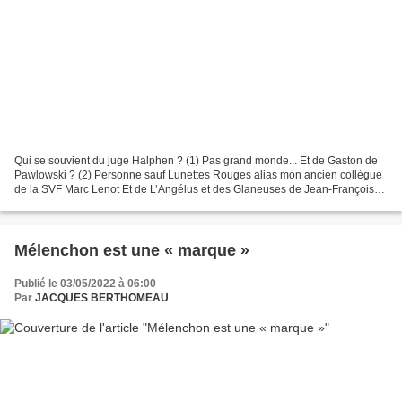
Qui se souvient du juge Halphen ? (1) Pas grand monde... Et de Gaston de
Pawlowski ? (2) Personne sauf Lunettes Rouges alias mon ancien collègue
de la SVF Marc Lenot Et de L’Angélus et des Glaneuses de Jean-François
MILLET ? Le monde entier ! Et de Jean-Charles...
Mélenchon est une « marque »
Publié le 03/05/2022 à 06:00
Par
JACQUES BERTHOMEAU