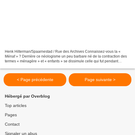
Henk Hilterman/Spaarnestad / Rue des Archives Connaissez-vous la «
Ménaf » ? Derrière ce néologisme un peu barbare né de la contraction des
termes « ménagère » et « enfants » se dissimule celle qui fut pendant
longtemps l'idole des annonceurs et des régies...
< Page précédente
Page suivante >
Hébergé par Overblog
Top articles
Pages
Contact
Signaler un abus