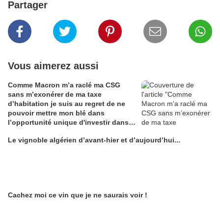
Partager
Vous aimerez aussi
Comme Macron m’a raclé ma CSG
sans m’exonérer de ma taxe
d’habitation je suis au regret de ne
pouvoir mettre mon blé dans
l’opportunité unique d'investir dans
une maison de Champagne digitale
Le vignoble algérien d’avant-hier et d’aujourd’hui...
Alain Edouard
Cachez moi ce vin que je ne saurais voir !