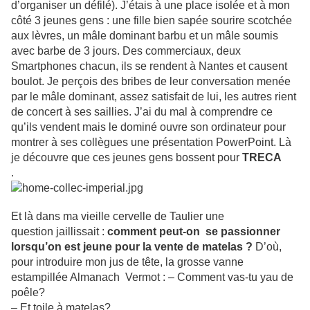
d’organiser un défilé). J’étais à une place isolée et à mon
côté 3 jeunes gens : une fille bien sapée sourire scotchée
aux lèvres, un mâle dominant barbu et un mâle soumis
avec barbe de 3 jours. Des commerciaux, deux
Smartphones chacun, ils se rendent à Nantes et causent
boulot. Je perçois des bribes de leur conversation menée
par le mâle dominant, assez satisfait de lui, les autres rient
de concert à ses saillies. J’ai du mal à comprendre ce
qu’ils vendent mais le dominé ouvre son ordinateur pour
montrer à ses collègues une présentation PowerPoint. Là
je découvre que ces jeunes gens bossent pour
TRECA
.
Et là dans ma vieille cervelle de Taulier une
question jaillissait :
comment peut-on se passionner
lorsqu’on est jeune pour la vente de matelas ?
D’où,
pour introduire mon jus de tête, la grosse vanne
estampillée Almanach Vermot : – Comment vas-tu yau de
poêle?
– Et toile à matelas?