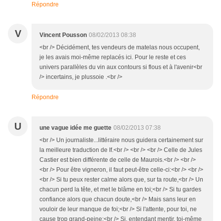
Répondre
V
Vincent Pousson
08/02/2013 08:38
<br /> Décidément, tes vendeurs de matelas nous occupent,
je les avais moi-même replacés ici. Pour le reste et ces
univers parallèles du vin aux contours si flous et à l'avenir<br
/> incertains, je plussoie .<br />
Répondre
U
une vague idée me guette
08/02/2013 07:38
<br /> Un journaliste...littéraire nous guidera certainement sur
la meilleure traduction de If.<br /> <br /> <br /> Celle de Jules
Castier est bien différente de celle de Maurois.<br /> <br />
<br /> Pour être vigneron, il faut peut-être celle-ci:<br /> <br />
<br /> Si tu peux rester calme alors que, sur ta route,<br /> Un
chacun perd la tête, et met le blâme en toi;<br /> Si tu gardes
confiance alors que chacun doute,<br /> Mais sans leur en
vouloir de leur manque de foi;<br /> Si l'attente, pour toi, ne
cause trop grand-peine:<br /> Si, entendant mentir, toi-même