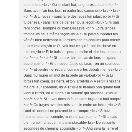
tu ne mens,<br /> Ou si, étant haï, tu ignores la haine,<br />
Sans avoir l'air trop bon, ni parler trop sagement;<br /> <br />
<br /> Si tu rêves, - sans faire des rêves ton pilastre;<br /> Si
tu penses, - sans faire de penser toute leçon;<br /> Si tu sais
rencontrer Triomphe ou bien Désastre,<br /> Et traiter ces
trompeurs de la même façon;<br /> Si tu peux supporter tes
vérités bien nettes<br /> Tordues par les coquins pour mieux
duper les sots,<br /> Ou voir tout ce qui fut ton but brisé en
miettes,<br /> Et te baisser, pour prendre et trier les morceaux;
<br /> <br /> <br /> Si tu peux faire un tas de tous tes gains
suprêmes<br /> Et le risquer à pile ou face, - en un seul coup -
<br /> Et perdre - et repartir comme à tes débuts mêmes,<br />
Sans murmurer un mot de ta perte au va-tout;<br /> Si tu
forces ton coeur, tes nerfs, et ton jarret<br /> A servir à tes fins
malgré leur abandon,<br /> Et que tu tiennes bon quand tout
vient à l'arrêt,<br /> Hormis la Volonté qui ordonne : ><br />
<br /> <br /> Si tu vas dans la foule sans orgueil à tout rompre,
<br /> Ou frayes avec les rois sans te croire un héros;<br /> Si
l'ami ni l'ennemi ne peuvent te corrompre;<br /> Si tout
homme, pour toi, compte, mais nul par trop;<br /> Si tu sais
bien remplir chaque minute implacable<br /> De soixante
secondes de chemins accomplis,<br /> A toi sera la Terre et