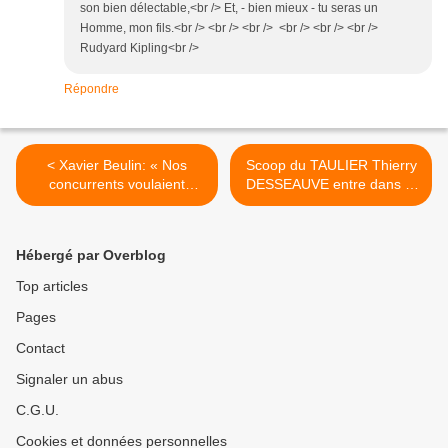
son bien délectable,<br /> Et, - bien mieux - tu seras un
Homme, mon fils.<br /> <br /> <br /> <br /> <br /> <br />
Rudyard Kipling<br />
Répondre
< Xavier Beulin: « Nos
Scoop du TAULIER Thierry
concurrents voulaient
DESSEAUVE entre dans le
dézinguer la Fnsea. C’est
WHO’S WHO 2013 en
raté ! »
bonne compagnie… >
Hébergé par Overblog
Top articles
Pages
Contact
Signaler un abus
C.G.U.
Cookies et données personnelles