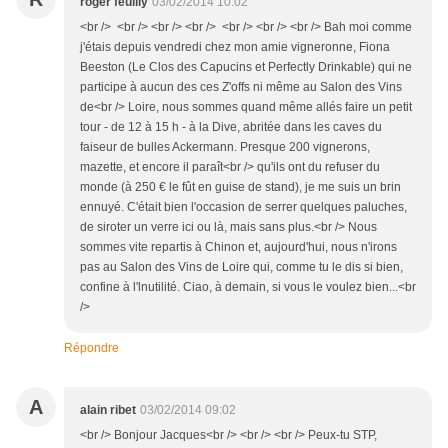
roger feuilly
03/02/2014 10:02
<br /> <br /> <br /> <br /> <br /> <br /> <br /> Bah moi comme
j'étais depuis vendredi chez mon amie vigneronne, Fiona
Beeston (Le Clos des Capucins et Perfectly Drinkable) qui ne
participe à aucun des ces Z'offs ni même au Salon des Vins
de<br /> Loire, nous sommes quand même allés faire un petit
tour - de 12 à 15 h - à la Dive, abritée dans les caves du
faiseur de bulles Ackermann. Presque 200 vignerons,
mazette, et encore il paraît<br /> qu'ils ont du refuser du
monde (à 250 € le fût en guise de stand), je me suis un brin
ennuyé. C'était bien l'occasion de serrer quelques paluches,
de siroter un verre ici ou là, mais sans plus.<br /> Nous
sommes vite repartis à Chinon et, aujourd'hui, nous n'irons
pas au Salon des Vins de Loire qui, comme tu le dis si bien,
confine à l'lnutilité. Ciao, à demain, si vous le voulez bien...<br
/>
Répondre
A
alain ribet
03/02/2014 09:02
<br /> Bonjour Jacques<br /> <br /> <br /> Peux-tu STP,