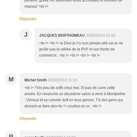
pénétré, grave, en slalomant entre accolades et effluves de
mazout."<br />
Répondre
J
JACQUES BERTHOMEAU
03/02/2014 15:43
<br /> <br /> la Dive je n'y suis jamais allé car je ne
goûte pas la ralliée de la RVF et son fonds de
commerce...<br /> <br /> <br /> <br />
M
Michel Smith
03/02/2014 11:16
<br /> Très peu de zoffs chez moi. Et pas de Loire cette
année. En revanche un deuxième salon à venir à Montpellier
: Vinisud et sa cohorte doff en tous genres. T'a des gens qui
doivent se faire des<br /> couilles en or...<br />
Répondre
R