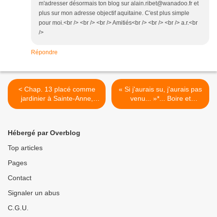
m'adresser désormais ton blog sur alain.ribet@wanadoo.fr et
plus sur mon adresse objectif aquitaine. C'est plus simple
pour moi.<br /> <br /> <br /> Amitiés<br /> <br /> <br /> a.r.<br
/>
Répondre
< Chap. 13 placé comme
« Si j'aurais su, j'aurais pas
jardinier à Sainte-Anne,
venu... »*... Boire et
Xavière Tiberi a tricoté la
déboires ou le destin des
carrière de Jean, maille
blogueurs de vin. >
après maille, comme on
Hébergé par Overblog
tricote un pull pour son mari
Top articles
Pages
Contact
Signaler un abus
C.G.U.