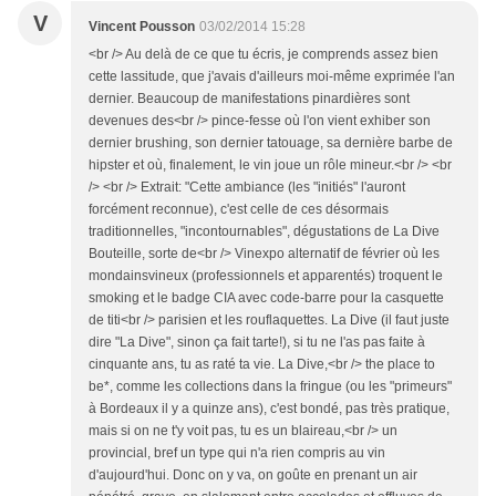
V
Vincent Pousson
03/02/2014 15:28
<br /> Au delà de ce que tu écris, je comprends assez bien
cette lassitude, que j'avais d'ailleurs moi-même exprimée l'an
dernier. Beaucoup de manifestations pinardières sont
devenues des<br /> pince-fesse où l'on vient exhiber son
dernier brushing, son dernier tatouage, sa dernière barbe de
hipster et où, finalement, le vin joue un rôle mineur.<br /> <br
/> <br /> Extrait: "Cette ambiance (les "initiés" l'auront
forcément reconnue), c'est celle de ces désormais
traditionnelles, "incontournables", dégustations de La Dive
Bouteille, sorte de<br /> Vinexpo alternatif de février où les
mondainsvineux (professionnels et apparentés) troquent le
smoking et le badge CIA avec code-barre pour la casquette
de titi<br /> parisien et les rouflaquettes. La Dive (il faut juste
dire "La Dive", sinon ça fait tarte!), si tu ne l'as pas faite à
cinquante ans, tu as raté ta vie. La Dive,<br /> the place to
be*, comme les collections dans la fringue (ou les "primeurs"
à Bordeaux il y a quinze ans), c'est bondé, pas très pratique,
mais si on ne t'y voit pas, tu es un blaireau,<br /> un
provincial, bref un type qui n'a rien compris au vin
d'aujourd'hui. Donc on y va, on goûte en prenant un air