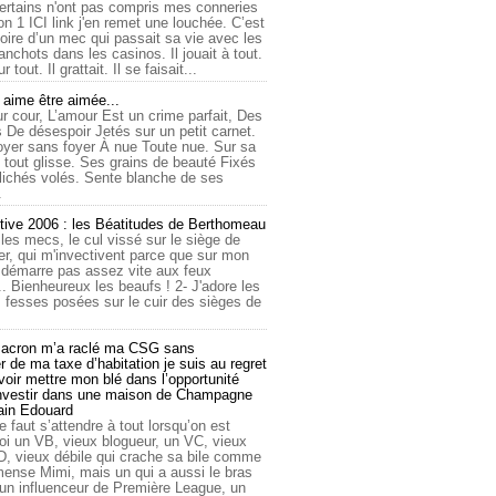
ertains n'ont pas compris mes conneries
on 1 ICI link j'en remet une louchée. C’est
toire d’un mec qui passait sa vie avec les
nchots dans les casinos. Il jouait à tout.
ur tout. Il grattait. Il se faisait...
ime être aimée...
r cour, L’amour Est un crime parfait, Des
 De désespoir Jetés sur un petit carnet.
oyer sans foyer À nue Toute nue. Sur sa
 tout glisse. Ses grains de beauté Fixés
lichés volés. Sente blanche de ses
.
tive 2006 : les Béatitudes de Berthomeau
 les mecs, le cul vissé sur le siège de
er, qui m'invectivent parce que sur mon
e démarre pas assez vite aux feux
... Bienheureux les beaufs ! 2- J'adore les
 fesses posées sur le cuir des sièges de
cron m’a raclé ma CSG sans
 de ma taxe d’habitation je suis au regret
oir mettre mon blé dans l’opportunité
investir dans une maison de Champagne
lain Edouard
le faut s’attendre à tout lorsqu’on est
 un VB, vieux blogueur, un VC, vieux
D, vieux débile qui crache sa bile comme
mmense Mimi, mais un qui a aussi le bras
 un influenceur de Première League, un