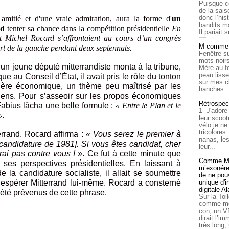
Puisque c
de la sais
donc l’his
amitié et d'une vraie admiration, aura la forme d'
un
bandits ma
rd
tenter sa chance dans la compétition présidentielle
En
Il pariait s
t Michel Rocard s’affrontaient au cours d’un congrès
M comme a
t de la gauche pendant deux septennats.
Fenêtre su
mots noirs
 un jeune député mitterrandiste monta à la tribune,
Mère au f
peau lisse
ue au Conseil d’État, il avait pris le rôle du tonton
sur mes c
tière économique, un thème peu maîtrisé par les
hanches..
diens. Pour s’asseoir sur les propos économiques
Rétrospec
Fabius lâcha une belle formule :
« Entre le Plan et le
1- J'adore
»
.
leur scoot
vélo je n
tricolores
rrand, Rocard affirma :
« Vous serez le premier à
nanas, les
 candidature de 1981]. Si vous êtes candidat, cher
leur...
rai pas contre vous ! »
.
Ce fut à cette minute que
Comme Ma
ses perspectives présidentielles. En laissant à
m’exonérer
de la candidature socialiste, il allait se soumettre
de ne pouv
 espérer Mitterrand lui-même. Rocard a consterné
unique d'
digitale A
 été prévenus de cette phrase.
Sur la Toi
comme moi
con, un V
dirait l’i
très long,