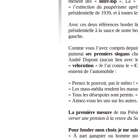
méfient des «
inter-lop
». La «
«
l’extinction du paupérisme aprè
présidentielle de 1939, et à toutes l
Avec ces deux références border li
présidentielle à la sauce de notre 
gauche.
Comme vous l’avez compris depuis 
puiserai
ses premiers slogans
che
André Dupont (aucun lien avec le
«
vélorution
» Je l’ai connu le «
C
ennemi de l’automobile :
« Prenez le pouvoir, pas le métro ! 
« Les mass-média rendent les masse
« Tous les désespoirs sont permis. »
« Aimez-vous les uns sur les autre
La première mesure
de ma Prési
verser une pension à la veuve du 
Pour fonder mon choix je me suis
« À part gangster ou homme polit