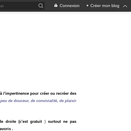
Connexion
+
Créer mon blog
 à
l'impertinence
pour créer ou recréer des
peu de douceur, de convivialité, de plaisir
 droite (c'est gratuit
)
surtout ne pas
avoris .