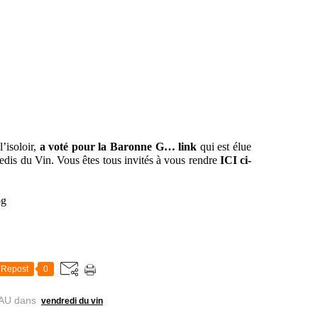
l’isoloir,
a voté pour la Baronne G…
link
qui est élue
edis du Vin. Vous êtes tous invités à vous rendre
ICI ci-
Repost
0
AU
dans
vendredi du vin