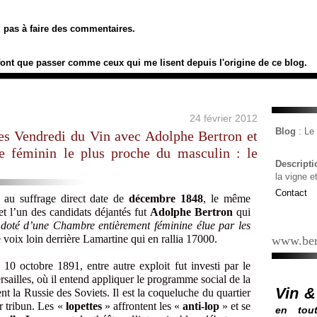
ez pas à faire des commentaires.
font que passer comme ceux qui me lisent depuis l'origine de ce blog.
24 février 2012
Blog
: L
es Vendredi du Vin avec Adolphe Bertron et
le féminin le plus proche du masculin : le
Descript
la vigne e
Contact
e au suffrage direct date de
décembre 1848
, le même
t l’un des candidats déjantés fut
Adolphe Bertron
qui
doté d’une Chambre entièrement féminine élue par les
e voix loin derrière Lamartine qui en rallia 17000.
www.ber
e 10 octobre 1891, entre autre exploit fut investi par le
rsailles, où il entend appliquer le programme social de la
Vin &
 la Russie des Soviets. Il est la coqueluche du quartier
ur tribun. Les «
lopettes
» affrontent les «
anti-lop
» et se
en tout