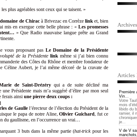
 les plus agréables sont ceux qui se taisent. »
u
domaine de Chirac
à Brivezac en Corrèze
link
et, bien
Archive
’ai mis en exergue cette belle phrase : «
Les promesses
outent…
» Que Radio mauvaise langue prête au Grand
tinente.
n ne vous proposant pas
Le Domaine de la Présidente
 volupté de la Présidente
link
même si j’ai bien connu
ommanderie des Côtes du Rhône et membre fondateur de
de Céline Aubert, je l’ai même décoré de la cravate de
Articles
Marie de Saint-Drézéry
qui a de suite décliné ma
le une Présidente mais m’a suggéré d’élire par mon seul
Première 
e ferais ainsi
une pierre deux coups :
Vin…
Votre Tau
mois d’été,
les de Gaulle
l’érecteur de l’élection du Président de la
libido du 
ramier, il
uisque le papa de notre Aline,
Olivier Guichard
, fut ce
chronique
on du gaullisme, en l’occurrence un vrai…
je...
V de V sai
arquant 3 buts dans la même partie (
hat-trick
pour les
manchots, e