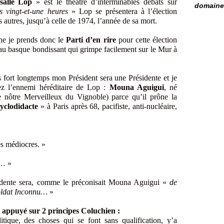
salle Lop
» est le théâtre d’interminables débats sur
domaine 
s vingt-et-une heures
» Lop se présentera à l’élection
es autres, jusqu’à celle de 1974, l’année de sa mort.
ne je prends donc le
Parti d’en rire
pour cette élection
beau basque bondissant qui grimpe facilement sur le Mur à
fort longtemps mon Président sera une Présidente et je
z l’ennemi héréditaire de Lop :
Mouna Aguigui
, né
 nôtre Merveilleux du Vignoble) parce qu’il prône la
yclodidacte
» à Paris après 68, pacifiste, anti-nucléaire,
»
s médiocres. »
s… »
dente sera, comme le préconisait Mouna Aguigui «
de
Soldat Inconnu…
»
 appuyé sur 2 principes Coluchien :
ique, des choses qui se font sans qualification, y’a