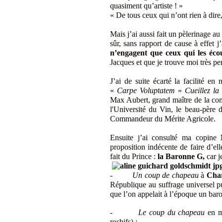
quasiment qu’artiste ! »
« De tous ceux qui n’ont rien à dire,
Mais j’ai aussi fait un pèlerinage a
sûr, sans rapport de cause à effet j
n’engagent que ceux qui les éc
Jacques et que je trouve moi très per
J
’ai de suite écarté la facilité e
«
Carpe Voluptatem
»
Cueillez la
Max Aubert, grand maître de la c
l'Université du Vin, le beau-père 
Commandeur du Mérite Agricole.
Ensuite j’ai consulté ma copine
proposition indécente de faire d’el
fait du Prince :
la Baronne G,
car j
-
Un coup de chapeau
à
Char
République au suffrage universel p
que l’on appelait à l’époque un bar
-
Le coup du chapeau
en m
rosbifs) :