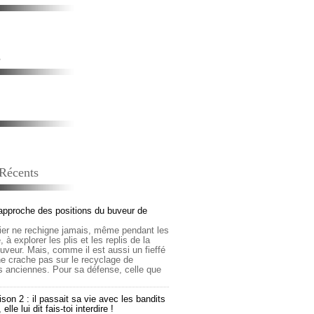
s
 Récents
approche des positions du buveur de
lier ne rechigne jamais, même pendant les
 à explorer les plis et les replis de la
buveur. Mais, comme il est aussi un fieffé
 ne crache pas sur le recyclage de
s anciennes. Pour sa défense, celle que
son 2 : il passait sa vie avec les bandits
lle lui dit fais-toi interdire !