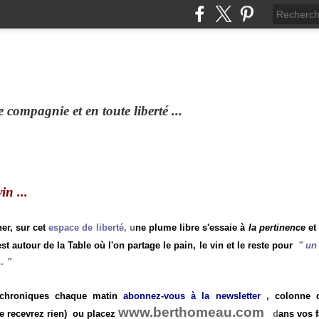
compagnie et en toute liberté ...
n ...
ner, sur cet
espace de liberté
, u
ne plume libre s'essaie à
la pertinence
et
st autour de la Table où l'on partage le pain, le vin et le reste pour
"
un 
.
"
 chroniques chaque matin
abonnez-vous à la newsletter
, colonne de
www.berthomeau.com
e recevrez rien)
ou placez
d
ans vos f